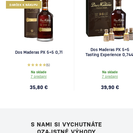
DARČEK K NÁKUPU
Dos Maderas PX 5+5
Dos Maderas PX 5+5 0,7l
Tasting Experience 0,744
(5)
Na sklade
Na sklade
7 predajní
7 predajní
35,80 €
39,90 €
S NAMI SI VYCHUTNÁTE
OZAJSTNÉ VÝHODY