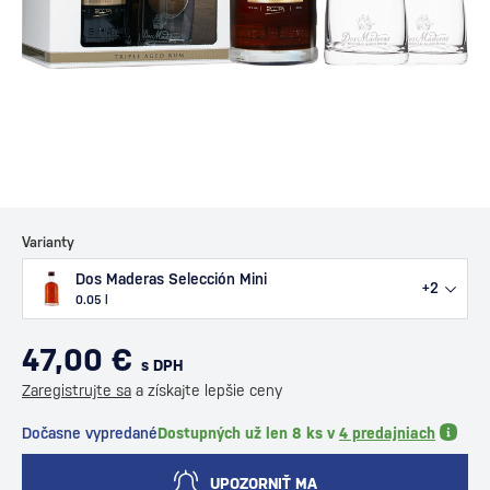
Varianty
Dos Maderas Selección Mini
+2
0.05 l
47,00 €
s DPH
Zaregistrujte sa
a získajte lepšie ceny
Dočasne vypredané
Dostupných už len 8 ks v
4 predajniach
UPOZORNIŤ MA