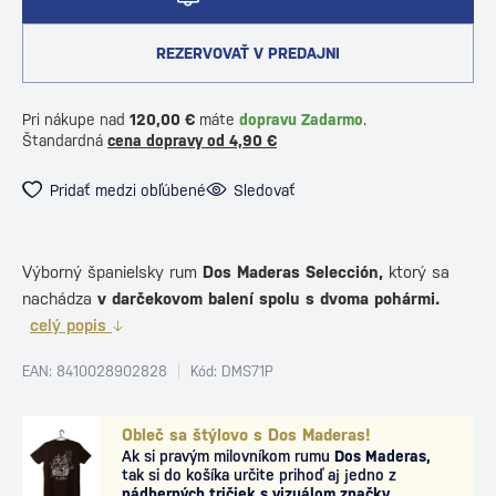
REZERVOVAŤ V PREDAJNI
Pri nákupe nad
120,00 €
máte
dopravu Zadarmo
.
Štandardná
cena dopravy od 4,90 €
Pridať medzi obľúbené
Sledovať
Výborný španielsky rum
Dos Maderas Selección,
ktorý sa
nachádza
v darčekovom balení spolu s dvoma pohármi.
celý popis
EAN: 8410028902828
Kód: DMS71P
Obleč sa štýlovo s Dos Maderas!
Ak si pravým milovníkom rumu
Dos Maderas,
tak si do košíka určite prihoď aj jedno z
nádherných tričiek s vizuálom značky.