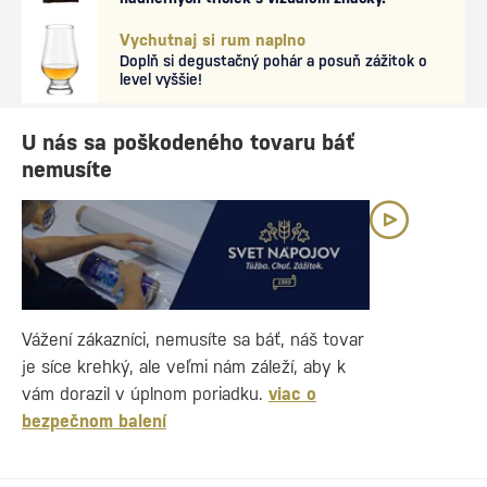
Vychutnaj si rum naplno
Doplň si degustačný pohár a posuň zážitok o
level vyššie!
U nás sa poškodeného tovaru báť
nemusíte
Vážení zákazníci, nemusíte sa báť, náš tovar
je síce krehký, ale veľmi nám záleží, aby k
vám dorazil v úplnom poriadku.
viac o
bezpečnom balení