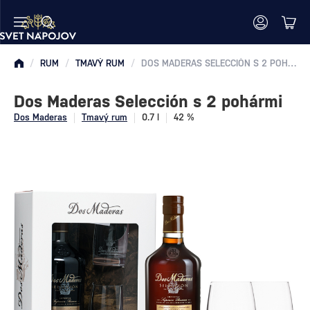
/
RUM
/
TMAVÝ RUM
/
DOS MADERAS SELECCIÓN S 2 POHÁRMI
Dos Maderas Selección s 2 pohármi
Dos Maderas
Tmavý rum
0.7 l
42 %