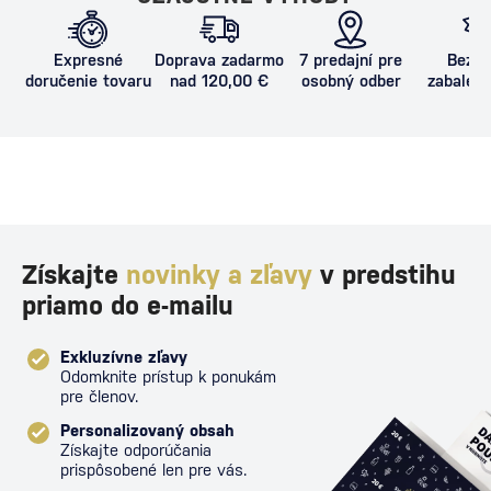
Expresné
Doprava zadarmo
7 predajní pre
Bezpe
doručenie tovaru
nad 120,00 €
osobný odber
zabalený
proti poš
Získajte
novinky a zľavy
v predstihu
priamo do e-mailu
Exkluzívne zľavy
Odomknite prístup k ponukám
pre členov.
Personalizovaný obsah
Získajte odporúčania
prispôsobené len pre vás.