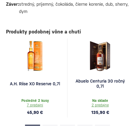
Záver:
stredný, príjemný, čokoláda, čierne korenie, dub, sherry,
dym
Produkty podobnej vône a chuti
Abuelo Centuria 30 ročný
A.H. Riise XO Reserve 0,7l
0,7l
Posledné 2 kusy
Na sklade
7 predajní
2 predajne
45,90 €
135,90 €