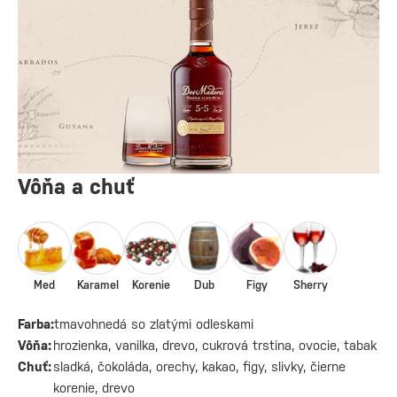
Vôňa a chuť
Med
Karamel
Korenie
Dub
Figy
Sherry
Farba:
tmavohnedá so zlatými odleskami
Vôňa:
hrozienka, vanilka, drevo, cukrová trstina, ovocie, tabak
Chuť:
sladká, čokoláda, orechy, kakao, figy, slivky, čierne
korenie, drevo