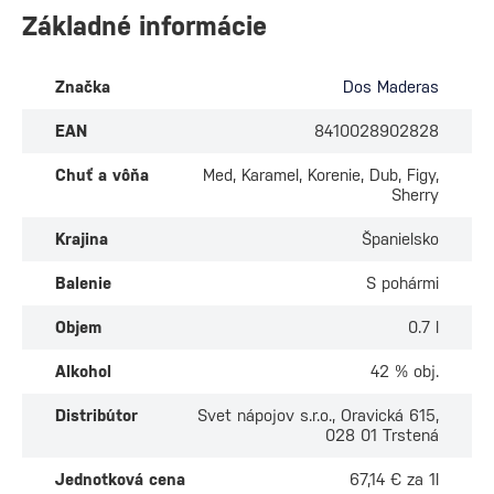
Základné informácie
Značka
Dos Maderas
EAN
8410028902828
Chuť a vôňa
Med, Karamel, Korenie, Dub, Figy,
Sherry
Krajina
Španielsko
Balenie
S pohármi
Objem
0.7 l
Alkohol
42 % obj.
Distribútor
Svet nápojov s.r.o., Oravická 615,
028 01 Trstená
Jednotková cena
67,14 € za 1l