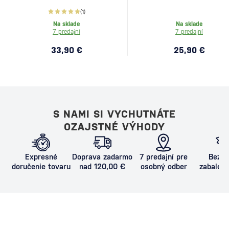
(1)
Na sklade
Na sklade
7 predajní
7 predajní
33,90 €
25,90 €
S NAMI SI VYCHUTNÁTE
OZAJSTNÉ VÝHODY
Expresné
Doprava zadarmo
7 predajní pre
Bezpe
doručenie tovaru
nad 120,00 €
osobný odber
zabalený
proti poš