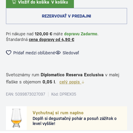
Vložiť do košíka
V košíku
REZERVOVAŤ V PREDAJNI
Pri nákupe nad
120,00 €
máte
dopravu Zadarmo
.
Štandardná
cena dopravy od 4,90 €
Pridať medzi obľúbené
Sledovať
Svetoznámy rum
Diplomatico Reserva Exclusiva
v malej
fľaške s objemom
0,05
l
.
celý popis
EAN: 5099873027097
Kód: DPREX05
Vychutnaj si rum naplno
Doplň si degustačný pohár a posuň zážitok o
level vyššie!