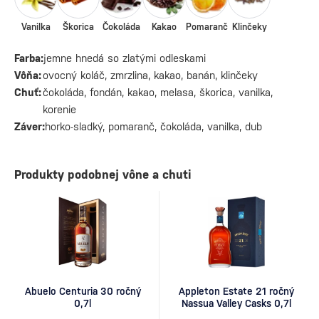
Vanilka
Škorica
Čokoláda
Kakao
Pomaranč
Klinčeky
Farba:
jemne hnedá so zlatými odleskami
Vôňa:
ovocný koláč, zmrzlina, kakao, banán, klinčeky
Chuť:
čokoláda, fondán, kakao, melasa, škorica, vanilka,
korenie
Záver:
horko-sladký, pomaranč, čokoláda, vanilka, dub
Produkty podobnej vône a chuti
Abuelo Centuria 30 ročný
Appleton Estate 21 ročný
0,7l
Nassua Valley Casks 0,7l