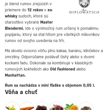
je blend rumov zrejúcich v
priemere do
12
rokov
v
ex-
whisky
sudoch, ktoré sú
starostlivo vybrané
Master
Blendermi.
Ide o výnimočný rum určený k pomalému
popíjaniu, ktorý sa stal hitom pre všetkých milovníkov
rumov od svojho uvedenia na trh.
Má skvelú ovocnú vôňu plnú kakaa, banánu, klinčekov a
zmrzliny. Odporúčame podávať čistý alebo s dvomi
kockami ľadu. Dokonale sa kombinuje v klasických
rumových kokteiloch ako
Old Fashioned
alebo
Manhattan.
Rum sa nachádza v mini fľaške s objemom 0,05 l.
Vôňa a chuť