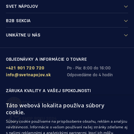
SVET NÁPOJOV
B2B SEKCIA
UNIKÁTNE U NÁS
OBJEDNÁVKY A INFORMÁCIE O TOVARE
+421 901 720 720
Po - Pia: 8:00 do 16:00
info@svetnapojov.sk
Odpovedáme do 4 hodín
ZÁRUKA KVALITY A VAŠEJ SPOKOJNOSTI
99%
(11 978 RECENZIÍ)
Táto webová lokalita používa súbory
zákazníkov odporúča nákup v našom obchode
cookie.
SHOP ROKU 2024
Súbory cookie používame na prispôsobenie obsahu, reklám a analýzu
10. rok po sebe
sme získali ocenenie od Heureka
návštevnosti. Informácie o vašom používaní našej stránky zdieľame aj
s našimi reklamnými a analytickými partnermi, ktorí ich môžu