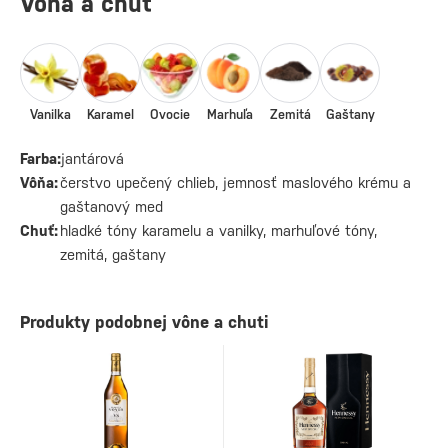
Vôňa a chuť
Vanilka
Karamel
Ovocie
Marhuľa
Zemitá
Gaštany
Farba:
jantárová
Vôňa:
čerstvo upečený chlieb, jemnosť maslového krému a
gaštanový med
Chuť:
hladké tóny karamelu a vanilky, marhuľové tóny,
zemitá, gaštany
Produkty podobnej vône a chuti