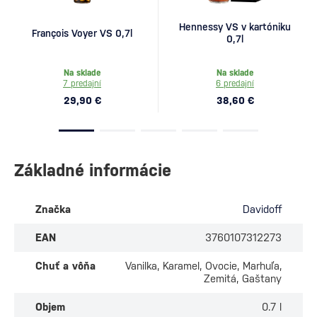
Hennessy VS v kartóniku
François Voyer VS 0,7l
0,7l
Na sklade
Na sklade
7 predajní
6 predajní
29,90 €
38,60 €
Základné informácie
Značka
Davidoff
EAN
3760107312273
Chuť a vôňa
Vanilka, Karamel, Ovocie, Marhuľa,
Zemitá, Gaštany
Objem
0.7 l