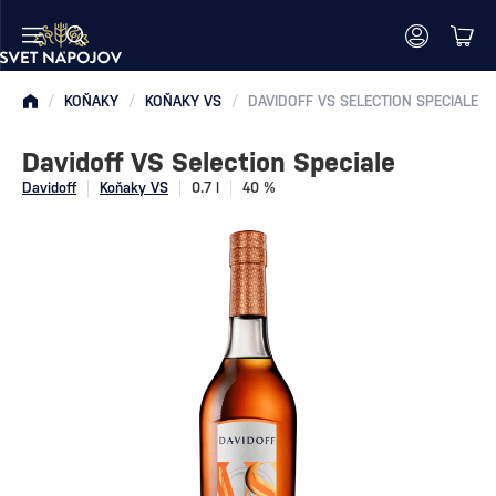
/
KOŇAKY
/
KOŇAKY VS
/
DAVIDOFF VS SELECTION SPECIALE
Davidoff VS Selection Speciale
Davidoff
Koňaky VS
0.7 l
40 %