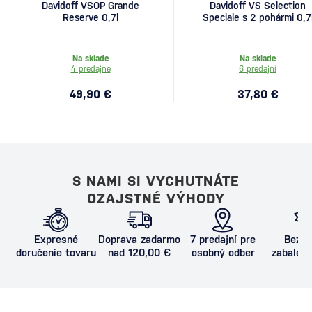
Davidoff VSOP Grande
Davidoff VS Selection
Reserve 0,7l
Speciale s 2 pohármi 0,7
Na sklade
Na sklade
4 predajne
6 predajní
49,90 €
37,80 €
S NAMI SI VYCHUTNÁTE
OZAJSTNÉ VÝHODY
Expresné
Doprava zadarmo
7 predajní pre
Bezpe
doručenie tovaru
nad 120,00 €
osobný odber
zabalený
proti poš