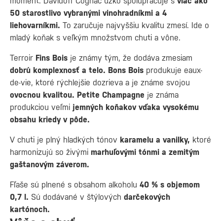
moment. Davidoff Cognac úzko spolupracuje s
viac ako
50 starostlivo vybranými vinohradníkmi a 4
liehovarníkmi.
To zaručuje najvyššiu kvalitu zmesí. Ide o
mladý koňak s veľkým množstvom chuti a vône.
Terroir
Fins Bois
je známy tým, že dodáva zmesiam
dobrú komplexnosť a telo. Bons Bois
produkuje eaux-
de-vie, ktoré rýchlejšie dozrieva a je známe svojou
ovocnou kvalitou. Petite Champagne
je známa
produkciou veľmi
jemných koňakov vďaka vysokému
obsahu kriedy v pôde.
V chuti je plný hladkých tónov
karamelu a vanilky,
ktoré
harmonizujú so živými
marhuľovými tónmi a zemitým
gaštanovým záverom.
Fľaše sú plnené s obsahom alkoholu
40 % s objemom
0,7 l.
Sú dodávané v štýlových
darčekových
kartónoch.