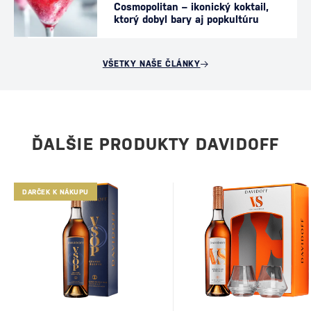
Cosmopolitan – ikonický koktail,
ktorý dobyl bary aj popkultúru
VŠETKY NAŠE ČLÁNKY
ĎALŠIE PRODUKTY DAVIDOFF
DARČEK K NÁKUPU