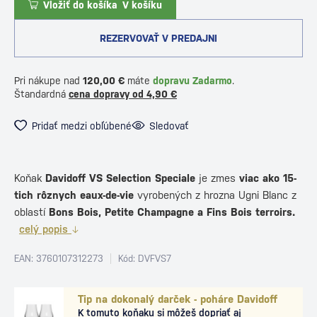
Vložiť do košíka
V košíku
REZERVOVAŤ V PREDAJNI
Pri nákupe nad
120,00 €
máte
dopravu Zadarmo
.
Štandardná
cena dopravy od 4,90 €
Pridať medzi obľúbené
Sledovať
Koňak
Davidoff VS Selection Speciale
je zmes
viac ako 15-
tich rôznych eaux-de-vie
vyrobených z hrozna Ugni Blanc z
oblastí
Bons Bois, Petite Champagne a Fins Bois terroirs.
celý popis
EAN: 3760107312273
Kód: DVFVS7
Tip na dokonalý darček - poháre Davidoff
K tomuto koňaku si môžeš dopriať aj