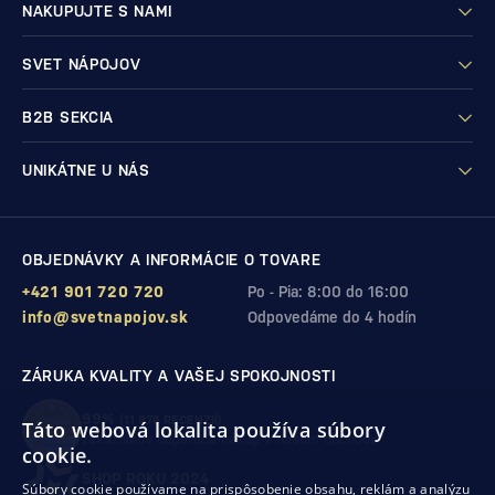
NAKUPUJTE S NAMI
SVET NÁPOJOV
B2B SEKCIA
UNIKÁTNE U NÁS
OBJEDNÁVKY A INFORMÁCIE O TOVARE
+421 901 720 720
Po - Pia: 8:00 do 16:00
info@svetnapojov.sk
Odpovedáme do 4 hodín
ZÁRUKA KVALITY A VAŠEJ SPOKOJNOSTI
99%
(11 978 RECENZIÍ)
Táto webová lokalita používa súbory
zákazníkov odporúča nákup v našom obchode
cookie.
SHOP ROKU 2024
Súbory cookie používame na prispôsobenie obsahu, reklám a analýzu