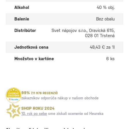
Alkohol
40 % obj.
Balenie
Bez obalu
Distribútor
Svet nápojov s.r.o., Oravická 615,
028 01 Trstená
Jednotková cena
48,43 € za 1l
Množstvo v kartóne
6 ks
99%
(11 978 RECENZIÍ)
zákazníkov odporúča nákup v našom obchode
SHOP ROKU 2024
10. rok po sebe
sme získali ocenenie od Heureka