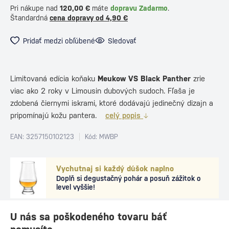
Pri nákupe nad
120,00 €
máte
dopravu Zadarmo
.
Štandardná
cena dopravy od 4,90 €
Pridať medzi obľúbené
Sledovať
Limitovaná edícia koňaku
Meukow VS Black Panther
zrie
viac ako 2 roky v Limousin dubových sudoch. Fľaša je
zdobená čiernymi iskrami, ktoré dodávajú jedinečný dizajn a
pripomínajú kožu pantera.
celý popis
EAN: 3257150102123
Kód: MWBP
Vychutnaj si každý dúšok naplno
Doplň si degustačný pohár a posuň zážitok o
level vyššie!
U nás sa poškodeného tovaru báť