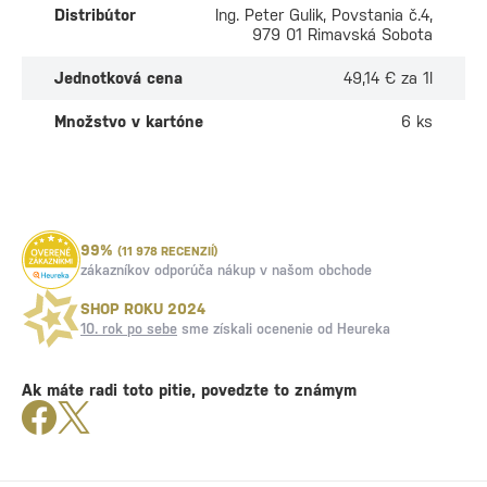
Distribútor
Ing. Peter Gulik, Povstania č.4,
979 01 Rimavská Sobota
Jednotková cena
49,14 € za 1l
Množstvo v kartóne
6 ks
99%
(11 978 RECENZIÍ)
zákazníkov odporúča nákup v našom obchode
SHOP ROKU 2024
10. rok po sebe
sme získali ocenenie od Heureka
Ak máte radi toto pitie, povedzte to známym