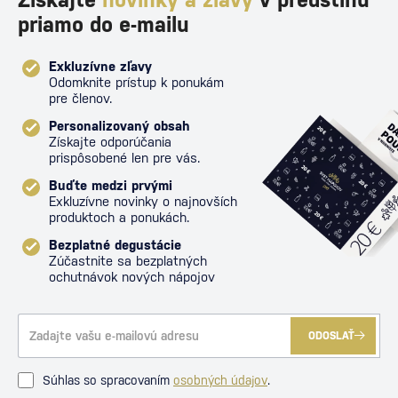
Získajte
novinky a zľavy
v predstihu
priamo do e-mailu
Exkluzívne zľavy
Odomknite prístup k ponukám
pre členov.
Personalizovaný obsah
Získajte odporúčania
prispôsobené len pre vás.
Buďte medzi prvými
Exkluzívne novinky o najnovších
produktoch a ponukách.
Bezplatné degustácie
Zúčastnite sa bezplatných
ochutnávok nových nápojov
ODOSLAŤ
Súhlas so spracovaním
osobných údajov
.