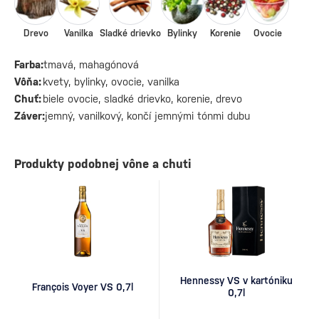
Drevo
Vanilka
Sladké drievko
Bylinky
Korenie
Ovocie
Farba:
tmavá, mahagónová
Vôňa:
kvety, bylinky, ovocie, vanilka
Chuť:
biele ovocie, sladké drievko, korenie, drevo
Záver:
jemný, vanilkový, končí jemnými tónmi dubu
Produkty podobnej vône a chuti
Hennessy VS v kartóniku
François Voyer VS 0,7l
0,7l