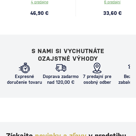
4 predajne
6 predajní
46,90 €
33,60 €
S NAMI SI VYCHUTNÁTE
OZAJSTNÉ VÝHODY
Expresné
Doprava zadarmo
7 predajní pre
Bezpe
doručenie tovaru
nad 120,00 €
osobný odber
zabalený
proti poš