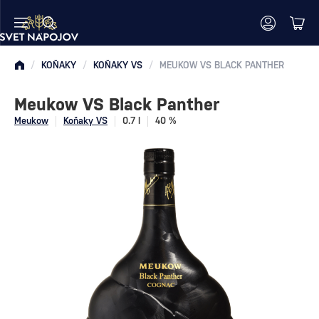
/
KOŇAKY
/
KOŇAKY VS
/
MEUKOW VS BLACK PANTHER
Meukow VS Black Panther
Meukow
Koňaky VS
0.7 l
40 %