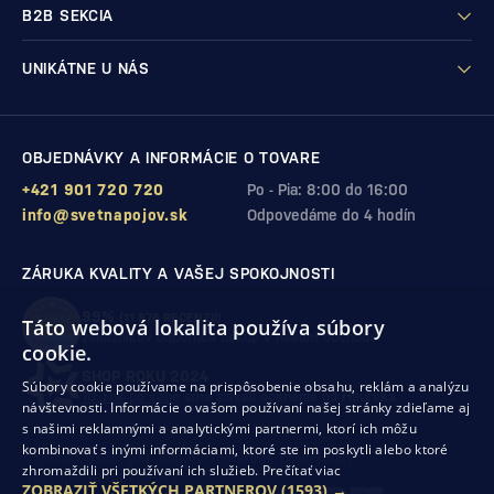
B2B SEKCIA
UNIKÁTNE U NÁS
OBJEDNÁVKY A INFORMÁCIE O TOVARE
+421 901 720 720
Po - Pia: 8:00 do 16:00
info@svetnapojov.sk
Odpovedáme do 4 hodín
ZÁRUKA KVALITY A VAŠEJ SPOKOJNOSTI
99%
(11 978 RECENZIÍ)
Táto webová lokalita používa súbory
zákazníkov odporúča nákup v našom obchode
cookie.
SHOP ROKU 2024
Súbory cookie používame na prispôsobenie obsahu, reklám a analýzu
10. rok po sebe
sme získali ocenenie od Heureka
návštevnosti. Informácie o vašom používaní našej stránky zdieľame aj
s našimi reklamnými a analytickými partnermi, ktorí ich môžu
kombinovať s inými informáciami, ktoré ste im poskytli alebo ktoré
Ochrana osobných údajov
Obchodné podmienky
zhromaždili pri používaní ich služieb.
Prečítať viac
Odstúpenie od zmluvy
ZOBRAZIŤ VŠETKÝCH PARTNEROV
(1593) →