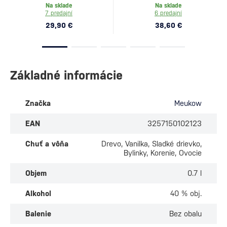
Na sklade
Na sklade
7 predajní
6 predajní
29,90 €
38,60 €
Základné informácie
Značka
Meukow
EAN
3257150102123
Chuť a vôňa
Drevo, Vanilka, Sladké drievko,
Bylinky, Korenie, Ovocie
Objem
0.7 l
Alkohol
40 % obj.
Balenie
Bez obalu