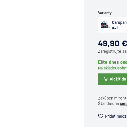
Varianty
Carúpan
0.7 l
49,90 
Zaregistrujte sa
Ešte dnes os
Na sklade
Osobn
Vložiť do
Zakúpením toht
Štandardná
cen
Pridať medz