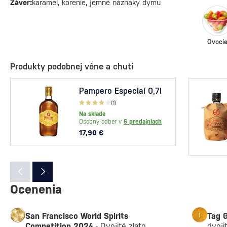
Záver:
karamel, korenie, jemné náznaky dymu
Ovoci
Produkty podobnej vône a chuti
Pampero Especial 0,7l
(1)
Na sklade
Osobný odber v
6 predajniach
17,90 €
Ocenenia
San Francisco World Spirits
Tag G
Competition 2024
- Dvojité zlato
dvoji