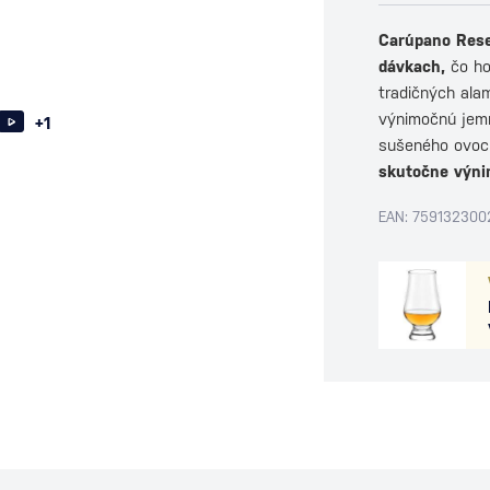
Carúpano Rese
dávkach,
čo ho 
tradičných ala
výnimočnú jemn
+1
sušeného ovocia
skutočne výni
EAN: 759132300