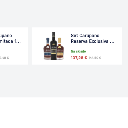
rúpano
Set Carúpano
mitada 18
Reserva Exclusiva 12
+ Carúpano Reserva
Na sklade
Limitada 18 +
137,28 €
Carúpano Reserva
9,40 €
144,50 €
Privada 21 2,1l