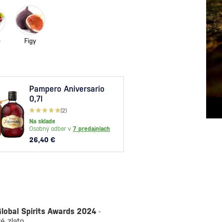
e
Figy
Pampero Aniversario
Pamp
0,7l
1938 
(2)
Na skl
Na sklade
Osobný
Osobný odber v
7 predajniach
22,50
26,40 €
lobal Spirits Awards 2024
-
té zlato