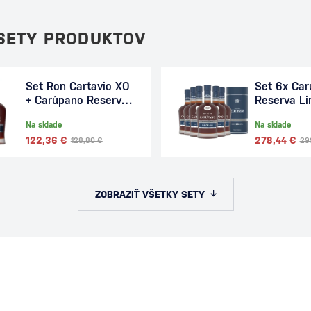
 SETY PRODUKTOV
Set Ron Cartavio XO
Set 6x Ca
+ Carúpano Reserva
Reserva Li
Limitada 18 1,4l
4,9l
Na sklade
Na sklade
122,36 €
278,44 €
128,80 €
29
ZOBRAZIŤ VŠETKY SETY