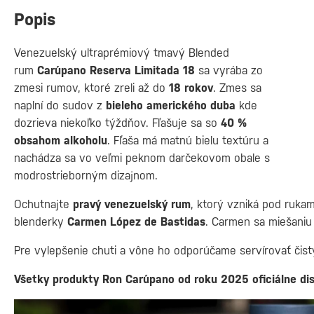
Popis
Venezuelský ultraprémiový tmavý Blended
rum
Carúpano Reserva Limitada 18
sa vyrába zo
zmesi rumov, ktoré zreli až do
18 rokov
. Zmes sa
naplní do sudov z
bieleho amerického duba
kde
dozrieva niekoľko týždňov. Fľašuje sa so
40 %
obsahom alkoholu
. Fľaša má matnú bielu textúru a
nachádza sa vo veľmi peknom darčekovom obale s
modrostrieborným dizajnom.
Ochutnajte
pravý venezuelský rum
, ktorý vzniká pod ruka
blenderky
Carmen López de Bastidas
. Carmen sa miešani
Pre vylepšenie chuti a vône ho odporúčame servírovať čist
Všetky produkty Ron Carúpano od roku 2025 oficiálne dis