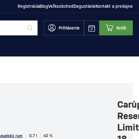
Registrácia
Blog
Veľkoobchod
Degustácie
Kontakt a predajne
Prihlásenie
Košík
Carú
Rese
Limi
ezuelský rum
0.7 l
40 %
18