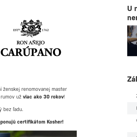
U 
ne
Zá
mi ženskej renomovanej master
u rumov už
viac ako 30 rokov
!
ý bez ľadu.
ponujú certifikátom Kosher!