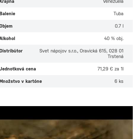
Krajina
Venezuela
Balenie
Tuba
Objem
0.7 l
Alkohol
40 % obj.
Distribútor
Svet nápojov s.r.o., Oravická 615, 028 01
Trstená
Jednotková cena
71,29 € za 1l
Množstvo v kartóne
6 ks