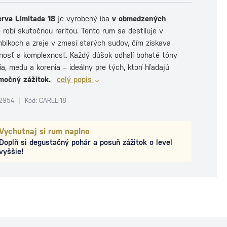
rva Limitada 18
je vyrobený iba
v obmedzených
robí skutočnou raritou. Tento rum sa destiluje v
mbikoch a zreje v zmesí starých sudov, čím získava
osť a komplexnosť. Každý dúšok odhalí bohaté tóny
, medu a korenia – ideálny pre tých, ktorí hľadajú
močný zážitok.
celý popis
2954
Kód: CARELI18
Vychutnaj si rum naplno
Doplň si degustačný pohár a posuň zážitok o level
vyššie!