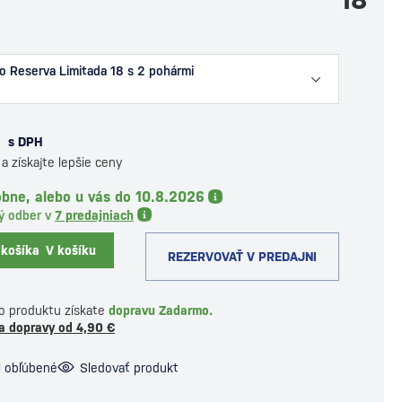
o Reserva Limitada 18 s 2 pohármi
€
s DPH
a získajte lepšie ceny
obne, alebo u vás do 10.8.2026
ý odber v
7 predajniach
 košíka
V košíku
REZERVOVAŤ V PREDAJNI
o produktu získate
dopravu Zadarmo.
a dopravy od 4,90 €
i obľúbené
Sledovať produkt