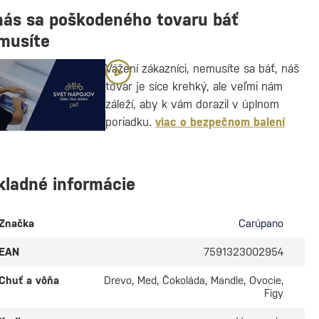
nás sa poškodeného tovaru báť
musíte
Vážení zákazníci, nemusíte sa báť, náš
tovar je síce krehký, ale veľmi nám
záleží, aby k vám dorazil v úplnom
poriadku.
viac o bezpečnom balení
kladné informácie
Značka
Carúpano
EAN
7591323002954
Chuť a vôňa
Drevo, Med, Čokoláda, Mandle, Ovocie,
Figy