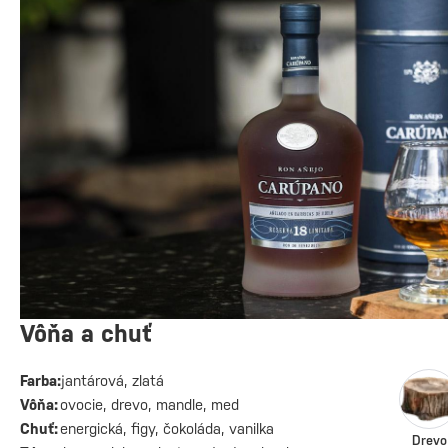
Vôňa a chuť
Farba:
jantárová, zlatá
Vôňa:
ovocie, drevo, mandle, med
Chuť:
energická, figy, čokoláda, vanilka
Drevo