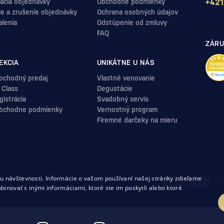
ácia objednávky
Obchodné podmienky
+421
ie a zrušenie objednávky
Ochrana osobných údajov
alenia
Odstúpenie od zmluvy
FAQ
ZÁRU
EKCIA
UNIKÁTNE U NÁS
ochodný predaj
Vlastné venovanie
 Class
Degustácie
istrácia
Svadobný servis
bchodne podmienky
Vernostný program
Firemné darčeky na mieru
.
 návštevnosti. Informácie o vašom používaní našej stránky zdieľame
uvy
binovať s inými informáciami, ktoré ste im poskytli alebo ktoré