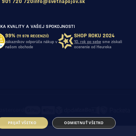
 901 720 720
info@svetnapojov.sk
KA KVALITY A VAŠEJ SPOKOJNOSTI
99%
SHOP ROKU 2024
(11 978 RECENZIÍ)
zákazníkov odporúča nákup v
10. rok po sebe
sme získali
našom obchode
ocenenie od Heureka
PRIJAŤ VŠETKO
ODMIETNUŤ VŠETKO