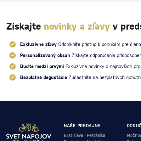
Získajte
novinky a zľavy
v pred
Exkluzívne zľavy
Odomknite prístup k ponukám pre členo
Personalizovaný obsah
Získajte odporúčania prispôsoben
Buďte medzi prvými
Exkluzívne novinky o najnovších pr
Bezplatné degustácie
Zúčastnite sa bezplatných ochut
NAŠE PREDAJNE
DORUČ
Bratislava - Petržalka
Možnos