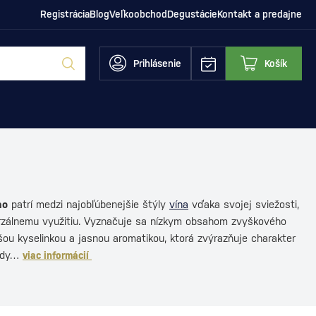
Registrácia
Blog
Veľkoobchod
Degustácie
Kontakt a predajne
Prihlásenie
Košík
no
patrí medzi najobľúbenejšie štýly
vína
vďaka svojej sviežosti,
erzálnemu využitiu. Vyznačuje sa nízkym obsahom zvyškového
šou kyselinkou a jasnou aromatikou, ktorá zvýrazňuje charakter
rody…
viac informácií