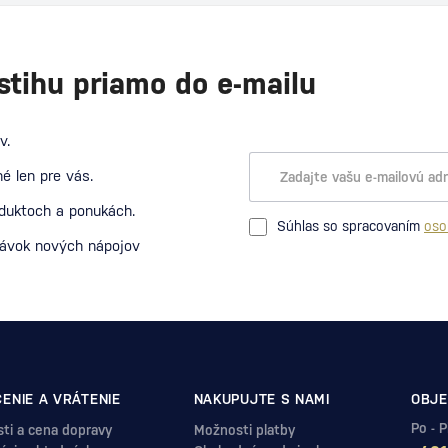
stihu priamo do e-mailu
v.
é len pre vás.
oduktoch a ponukách.
Súhlas so spracovaním
oso
návok nových nápojov
ENIE A VRÁTENIE
NAKUPUJTE S NAMI
OBJE
Po - 
ti a cena dopravy
Možnosti platby