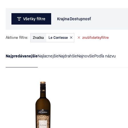
Všetky filtre
Krajina
Dostupnosť
Aktívne filtre:
Značka
Le Contesse
zrušiť
všetky
filtre
Najpredávanejšie
Najlacnejšie
Najdrahšie
Najnovšie
Podľa názvu