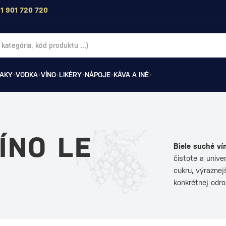
1 901 720 720
AKY
VODKA
VÍNO
LIKÉRY
NÁPOJE
KÁVA A INÉ
ÍNO LE
Biele suché ví
čistote a univ
cukru, výraznej
konkrétnej od