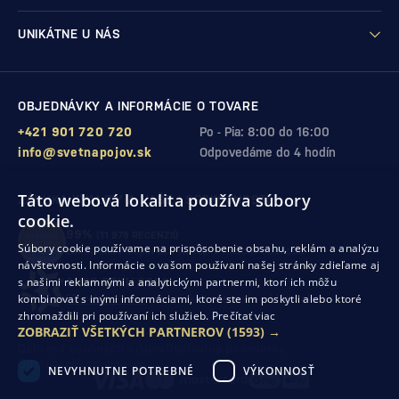
UNIKÁTNE U NÁS
OBJEDNÁVKY A INFORMÁCIE O TOVARE
+421 901 720 720
Po - Pia: 8:00 do 16:00
info@svetnapojov.sk
Odpovedáme do 4 hodín
Táto webová lokalita používa súbory
ZÁRUKA KVALITY A VAŠEJ SPOKOJNOSTI
cookie.
99%
(11 978 RECENZIÍ)
Súbory cookie používame na prispôsobenie obsahu, reklám a analýzu
zákazníkov odporúča nákup v našom obchode
návštevnosti. Informácie o vašom používaní našej stránky zdieľame aj
s našimi reklamnými a analytickými partnermi, ktorí ich môžu
SHOP ROKU 2024
kombinovať s inými informáciami, ktoré ste im poskytli alebo ktoré
10. rok po sebe
sme získali ocenenie od Heureka
zhromaždili pri používaní ich služieb.
Prečítať viac
ZOBRAZIŤ VŠETKÝCH PARTNEROV
(1593) →
Ochrana osobných údajov
Obchodné podmienky
Odstúpenie od zmluvy
NEVYHNUTNE POTREBNÉ
VÝKONNOSŤ