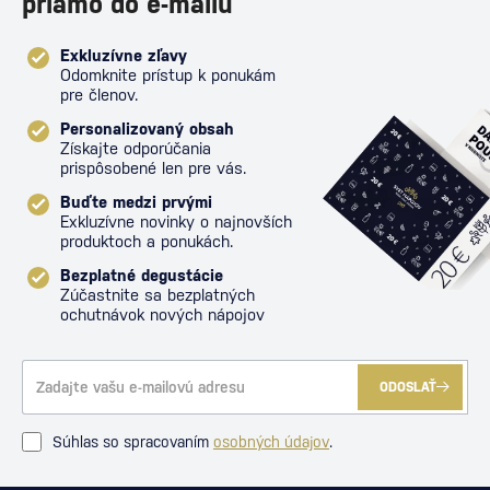
priamo do e-mailu
Exkluzívne zľavy
Odomknite prístup k ponukám
pre členov.
Personalizovaný obsah
Získajte odporúčania
prispôsobené len pre vás.
Buďte medzi prvými
Exkluzívne novinky o najnovších
produktoch a ponukách.
Bezplatné degustácie
Zúčastnite sa bezplatných
ochutnávok nových nápojov
ODOSLAŤ
Súhlas so spracovaním
osobných údajov
.