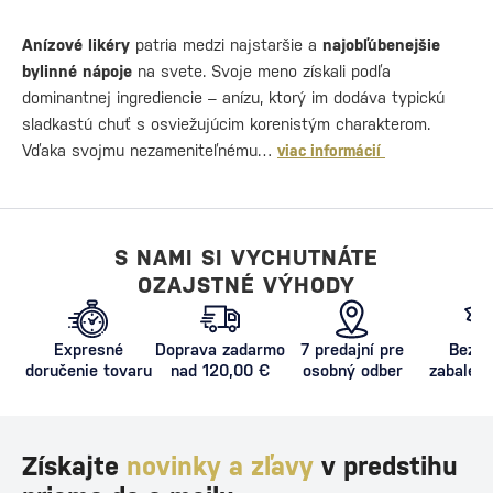
Anízové likéry
patria medzi najstaršie a
najobľúbenejšie
bylinné nápoje
na svete. Svoje meno získali podľa
dominantnej ingrediencie – anízu, ktorý im dodáva typickú
sladkastú chuť s osviežujúcim korenistým charakterom.
Vďaka svojmu nezameniteľnému…
viac informácií
S NAMI SI VYCHUTNÁTE
OZAJSTNÉ VÝHODY
Expresné
Doprava zadarmo
7 predajní pre
Bezpe
doručenie tovaru
nad 120,00 €
osobný odber
zabalený
proti poš
Získajte
novinky a zľavy
v predstihu