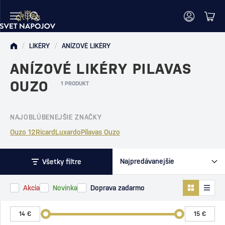
/
LIKÉRY
/
ANÍZOVÉ LIKÉRY
ANÍZOVÉ LIKÉRY PILAVAS
OUZO
1 PRODUKT
NAJOBLÚBENEJŠIE ZNAČKY
Ouzo 12
Ricard
Luxardo
Pilavas Ouzo
Všetky filtre
Akcia
Novinka
Doprava zadarmo