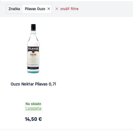
Značka
Pilavas Ouzo
zrušiť
filtre
Ouzo Nektar Pilavas 0,7l
Na sklade
1 predajňa
14,50 €