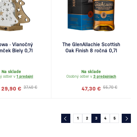
owa - Vianočný
The GlenAllachie Scottish
mček Biely 0,7l
Oak Finish 8 ročná 0,7l
Na sklade
Na sklade
ý odber v
1 predajni
Osobný odber v
3 predajniach
37,40 €
55,70 €
29,90 €
47,30 €
1
2
3
4
5