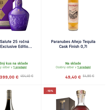
 Salute 25 ročná
Paranubes Añejo Tequila
 Exclusive Edition
Cask Finish 0,7l
0,7l
dný kus na sklade
Na sklade
ý odber v
1 predajni
Osobný odber v
1 predajni
454,40 €
54,90 €
399,00 €
49,40 €
-10%