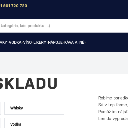
1 901 720 720
AKY
VODKA
VÍNO
LIKÉRY
NÁPOJE
KÁVA A INÉ
SKLADU
Robíme poriadk
Sú v top forme,
Whisky
Pomôž im nájs
Len do vypreda
Vodka