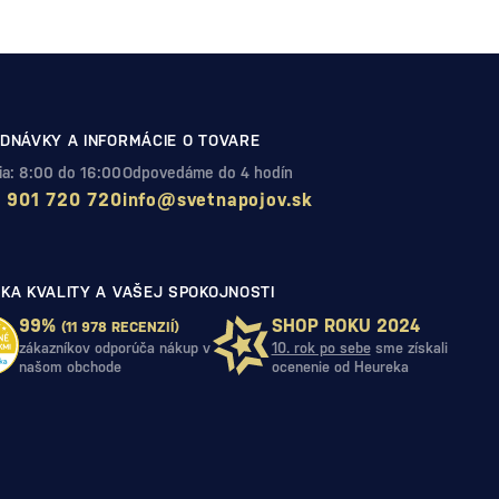
DNÁVKY A INFORMÁCIE O TOVARE
Pia: 8:00 do 16:00
Odpovedáme do 4 hodín
 901 720 720
info@svetnapojov.sk
KA KVALITY A VAŠEJ SPOKOJNOSTI
99%
SHOP ROKU 2024
(11 978 RECENZIÍ)
zákazníkov odporúča nákup v
10. rok po sebe
sme získali
našom obchode
ocenenie od Heureka