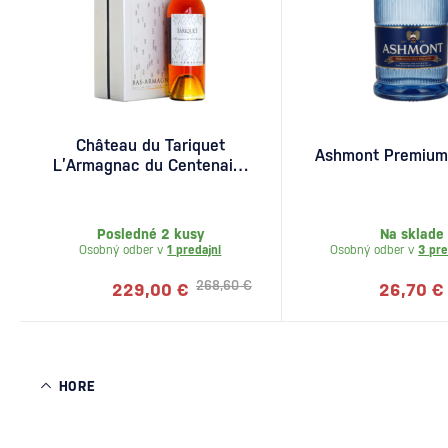
Château du Tariquet
Ashmont Premium 
L’Armagnac du Centenaire
0,7l
Posledné 2 kusy
Na sklade
Osobný odber v
1 predajni
Osobný odber v
3 pre
268,60 €
229,00 €
26,70 €
HORE