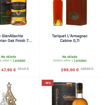
 GlenAllachie
Tariquet L'Armagnac
ian Oak Finish 7
Cabine 0,7l
ročná 0,7l
Na sklade
Na sklade
ý odber v
1 predajni
Osobný odber v
1 predajni
56,40 €
438,60 €
47,90 €
299,00 €
-15%