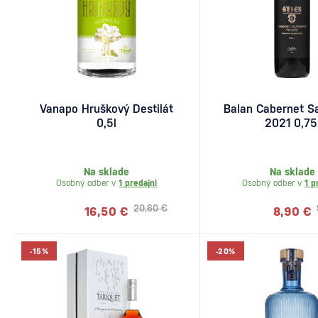
Vanapo Hruškový Destilát
Balan Cabernet S
0,5l
2021 0,75
Na sklade
Na sklade
Osobný odber v
1 predajni
Osobný odber v
1 p
20,60 €
16,50 €
8,90 €
-15%
-20%