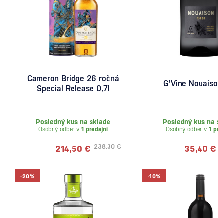
Cameron Bridge 26 ročná
G'Vine Nouaiso
Special Release 0,7l
Posledný kus na sklade
Posledný kus na 
Osobný odber v
1 predajni
Osobný odber v
1 p
238,30 €
214,50 €
35,40 €
-20%
-10%