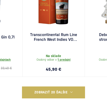
Transcontinental Rum Line
Deb
Gin 0,7l
French West Indies VO
stro
2022 0,7l
Na sklade
dajniach
Osobný odber v
1 predajni
Osobn
33,40 €
45,90 €
ZOBRAZIŤ 20 ĎALŠIE