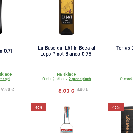
La Buse dal Lôf In Boca al
Terras
n 0,7l
Lupo Pinot Bianco 0,75l
sklade
Na sklade
redajni
Osobný odber v
2 predajniach
Osobný 
41,60 €
8,90 €
8,00 €
-10%
-15%