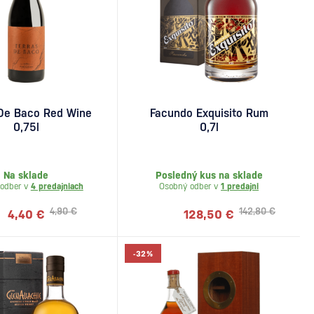
 De Baco Red Wine
Facundo Exquisito Rum
0,75l
0,7l
Na sklade
Posledný kus na sklade
odber v
4 predajniach
Osobný odber v
1 predajni
4,90 €
142,80 €
4,40 €
128,50 €
-32%