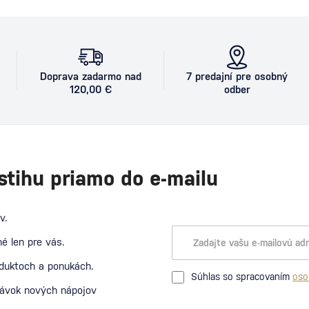
Doprava zadarmo nad
7 predajní pre osobný
120,00 €
odber
stihu priamo do e-mailu
v.
é len pre vás.
oduktoch a ponukách.
Súhlas so spracovaním
oso
návok nových nápojov