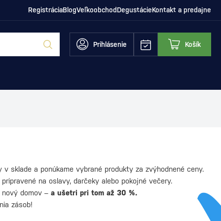
Registrácia
Blog
Veľkoobchod
Degustácie
Kontakt a predajne
Prihlásenie
Košík
y v sklade a ponúkame vybrané produkty za zvýhodnené ceny.
 pripravené na oslavy, darčeky alebo pokojné večery.
ť nový domov –
a ušetri pri tom až 30 %.
nia zásob!