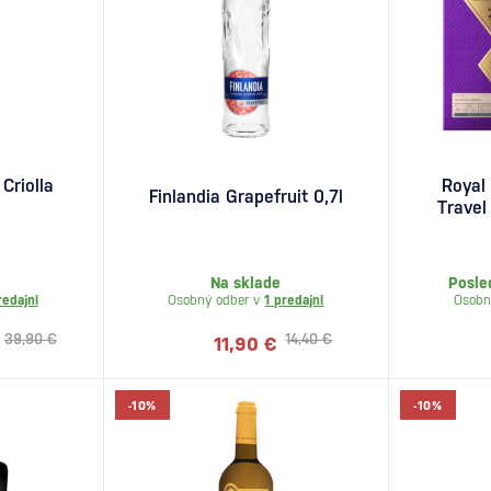
Criolla
Royal
Finlandia Grapefruit 0,7l
Travel
)
Na sklade
Posle
redajni
Osobný odber v
1 predajni
Osobn
39,90 €
14,40 €
11,90 €
-10%
-10%