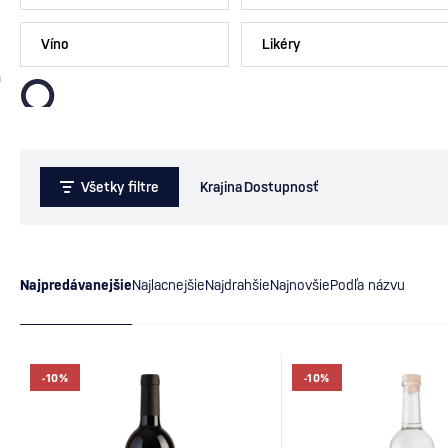
Víno
Likéry
Všetky filtre
Krajina
Dostupnosť
Najpredávanejšie
Najlacnejšie
Najdrahšie
Najnovšie
Podľa názvu
-10%
-10%