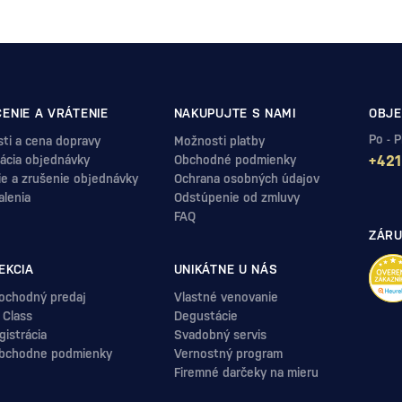
ENIE A VRÁTENIE
NAKUPUJTE S NAMI
OBJE
Po - 
ti a cena dopravy
Možnosti platby
ácia objednávky
Obchodné podmienky
+421
ie a zrušenie objednávky
Ochrana osobných údajov
alenia
Odstúpenie od zmluvy
FAQ
ZÁRU
EKCIA
UNIKÁTNE U NÁS
ochodný predaj
Vlastné venovanie
 Class
Degustácie
istrácia
Svadobný servis
bchodne podmienky
Vernostný program
Firemné darčeky na mieru