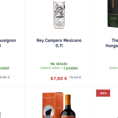
auvignon
Rey Campero Mexicano
The
l
0,7l
Hungar
Na sklade
redajni
Osobný odber v
1 predajni
Osobn
9,90 €
75,40 €
67,90 €
-20%