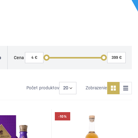
o
Cena
Počet produktov
Zobrazenie
-10%