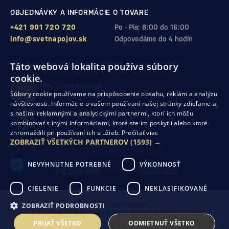
OBJEDNÁVKY A INFORMÁCIE O TOVARE
+421 901 720 720
Po - Pia: 8:00 do 16:00
info@svetnapojov.sk
Odpovedáme do 4 hodín
Táto webová lokalita používa súbory
ZÁRUKA KVALITY A VAŠEJ SPOKOJNOSTI
cookie.
99%
(11 978 RECENZIÍ)
Súbory cookie používame na prispôsobenie obsahu, reklám a analýzu
zákazníkov odporúča nákup v našom obchode
návštevnosti. Informácie o vašom používaní našej stránky zdieľame aj
s našimi reklamnými a analytickými partnermi, ktorí ich môžu
SHOP ROKU 2024
kombinovať s inými informáciami, ktoré ste im poskytli alebo ktoré
10. rok po sebe
sme získali ocenenie od Heureka
zhromaždili pri používaní ich služieb.
Prečítať viac
ZOBRAZIŤ VŠETKÝCH PARTNEROV
(1593) →
Ochrana osobných údajov
Obchodné podmienky
Odstúpenie od zmluvy
NEVYHNUTNE POTREBNÉ
VÝKONNOSŤ
CIELENIE
FUNKCIE
NEKLASIFIKOVANÉ
© 2026 Svet nápojov
ZOBRAZIŤ PODROBNOSTI
Tvorba výkonných internetových obchodov od
RIESENIA
PRIJAŤ VŠETKO
ODMIETNUŤ VŠETKO
Táto stránka je chránená pomocou reCAPTCHA a uplatňujú sa
Pravidlá ochrany