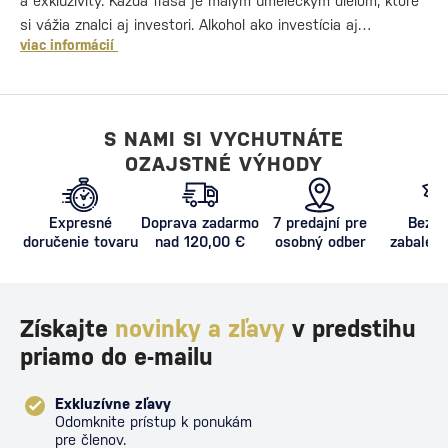
a exkluzivity. Každá fľaša je malým umeleckým dielom, ktoré
si vážia znalci aj investori. Alkohol ako investícia aj…
viac informácií
S NAMI SI VYCHUTNÁTE
OZAJSTNÉ VÝHODY
Expresné
Doprava zadarmo
7 predajní pre
Bezpe
doručenie tovaru
nad 120,00 €
osobný odber
zabalený
proti poš
Získajte
novinky a zľavy
v predstihu
priamo do e-mailu
Exkluzívne zľavy
Odomknite prístup k ponukám
pre členov.