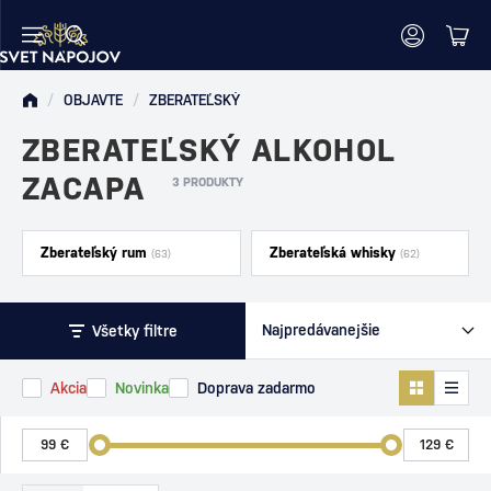
/
OBJAVTE
/
ZBERATEĽSKÝ
ZBERATEĽSKÝ ALKOHOL
ZACAPA
3 PRODUKTY
Zberateľský rum
Zberateľská whisky
(63)
(62)
Všetky filtre
Akcia
Novinka
Doprava zadarmo