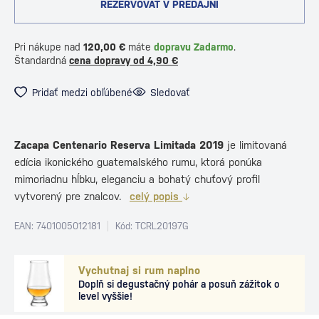
REZERVOVAŤ V PREDAJNI
Pri nákupe nad
120,00 €
máte
dopravu Zadarmo
.
Štandardná
cena dopravy od 4,90 €
Pridať medzi obľúbené
Sledovať
Zacapa Centenario Reserva Limitada 2019
je limitovaná
edícia ikonického guatemalského rumu, ktorá ponúka
mimoriadnu hĺbku, eleganciu a bohatý chuťový profil
vytvorený pre znalcov.
celý popis
EAN: 7401005012181
Kód: TCRL20197G
Vychutnaj si rum naplno
Doplň si degustačný pohár a posuň zážitok o
level vyššie!