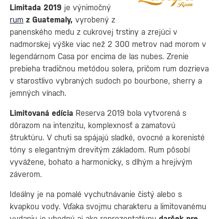
Limitada 2019
je výnimočný
rum
z Guatemaly,
vyrobený z
panenského medu z cukrovej trstiny a zrejúci v
nadmorskej výške viac než 2 300 metrov nad morom v
legendárnom Casa por encima de las nubes. Zrenie
prebieha tradičnou metódou solera, pričom rum dozrieva
v starostlivo vybraných sudoch po bourbone, sherry a
jemných vínach.
Limitovaná edícia
Reserva 2019 bola vytvorená s
dôrazom na intenzitu, komplexnosť a zamatovú
štruktúru. V chuti sa spájajú sladké, ovocné a korenisté
tóny s elegantným drevitým základom. Rum pôsobí
vyvážene, bohato a harmonicky, s dlhým a hrejivým
záverom.
Ideálny je na pomalé vychutnávanie čistý alebo s
kvapkou vody. Vďaka svojmu charakteru a limitovanému
vydaniu je vhodný aj ako reprezentatívny
darček pre