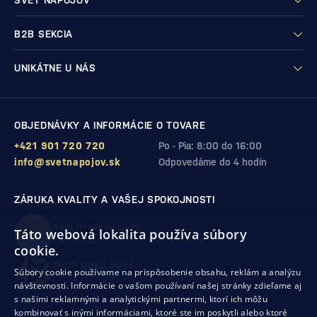
SVET NÁPOJOV
B2B SEKCIA
UNIKÁTNE U NÁS
OBJEDNÁVKY A INFORMÁCIE O TOVARE
+421 901 720 720
Po - Pia: 8:00 do 16:00
info@svetnapojov.sk
Odpovedáme do 4 hodín
ZÁRUKA KVALITY A VAŠEJ SPOKOJNOSTI
99%
(11 978 RECENZIÍ)
Táto webová lokalita používa súbory
zákazníkov odporúča nákup v našom obchode
cookie.
SHOP ROKU 2024
Súbory cookie používame na prispôsobenie obsahu, reklám a analýzu
10. rok po sebe
sme získali ocenenie od Heureka
návštevnosti. Informácie o vašom používaní našej stránky zdieľame aj
s našimi reklamnými a analytickými partnermi, ktorí ich môžu
kombinovať s inými informáciami, ktoré ste im poskytli alebo ktoré