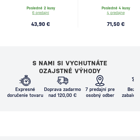
Posledné 2 kusy
Posledné 4 kusy
6 predajní
4 predajne
43,90 €
71,50 €
S NAMI SI VYCHUTNÁTE
OZAJSTNÉ VÝHODY
Expresné
Doprava zadarmo
7 predajní pre
Bezpe
doručenie tovaru
nad 120,00 €
osobný odber
zabalený
proti poš