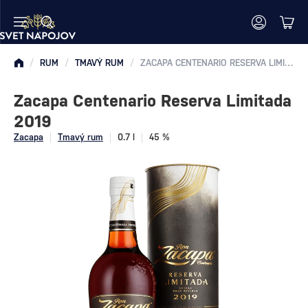
/
RUM
/
TMAVÝ RUM
/
ZACAPA CENTENARIO RESERVA LIMITADA 2019
Zacapa Centenario Reserva Limitada
2019
Zacapa
Tmavý rum
0.7 l
45 %