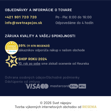
OBJEDNÁVKY A INFORMÁCIE O TOVARE
+421 901 720 720
Po - Pia: 8:00 do 16:00
info@svetnapojov.sk
Odpovedáme do 4 hodín
ZÁRUKA KVALITY A VAŠEJ SPOKOJNOSTI
99%
(11 978 RECENZIÍ)
zákazníkov odporúča nákup v našom obchode
SHOP ROKU 2024
10. rok po sebe
sme získali ocenenie od Heureka
Ochrana osobných údajov
Obchodné podmienky
Odstúpenie od zmluvy
© 2026 Svet nápojov
Tvorba výkonných internetových obchodov od
RIESENIA