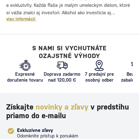
a exkluzivity. Každá fľaša je malým umeleckým dielom, ktoré
si vážia znalci aj investori. Alkohol ako investícia aj…
viac informácií
S NAMI SI VYCHUTNÁTE
OZAJSTNÉ VÝHODY
Expresné
Doprava zadarmo
7 predajní pre
Bezpe
doručenie tovaru
nad 120,00 €
osobný odber
zabalený
proti poš
Získajte
novinky a zľavy
v predstihu
priamo do e-mailu
Exkluzívne zľavy
Odomknite prístup k ponukám