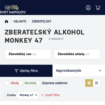
/
OBJAVTE
/
ZBERATEĽSKÝ
ZBERATEĽSKÝ ALKOHOL
MONKEY 47
2 PRODUKTY
Zberateľský rum
Zberateľská whisky
(63)
(62)
Všetky filtre
Akcia
Novinka
Doprava zadarmo
Značka
Monkey 47
zrušiť
filtre