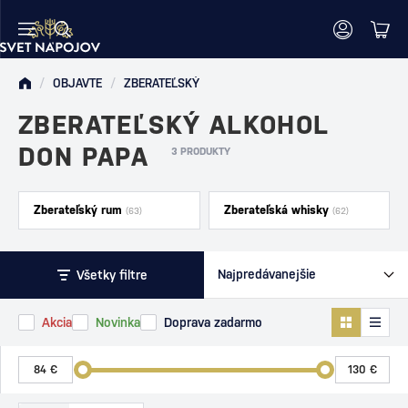
/
OBJAVTE
/
ZBERATEĽSKÝ
ZBERATEĽSKÝ ALKOHOL
DON PAPA
3 PRODUKTY
Zberateľský rum
Zberateľská whisky
(63)
(62)
Všetky filtre
Akcia
Novinka
Doprava zadarmo