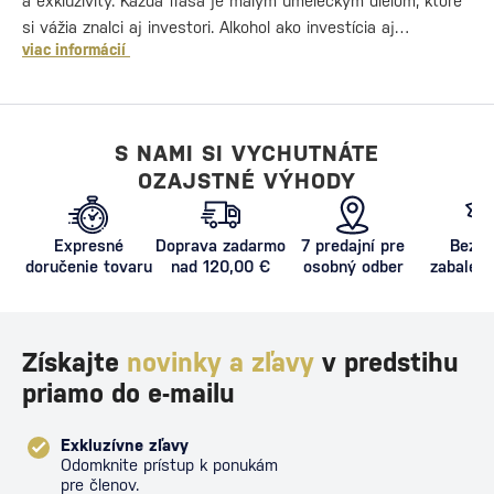
a exkluzivity. Každá fľaša je malým umeleckým dielom, ktoré
si vážia znalci aj investori. Alkohol ako investícia aj…
viac informácií
S NAMI SI VYCHUTNÁTE
OZAJSTNÉ VÝHODY
Expresné
Doprava zadarmo
7 predajní pre
Bezpe
doručenie tovaru
nad 120,00 €
osobný odber
zabalený
proti poš
Získajte
novinky a zľavy
v predstihu
priamo do e-mailu
Exkluzívne zľavy
Odomknite prístup k ponukám
pre členov.