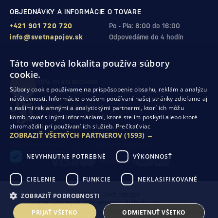
OBJEDNÁVKY A INFORMÁCIE O TOVARE
+421 901 720 720
Po - Pia: 8:00 do 16:00
info@svetnapojov.sk
Odpovedáme do 4 hodín
Táto webová lokalita používa súbory
ZÁRUKA KVALITY A VAŠEJ SPOKOJNOSTI
cookie.
99%
(11 978 RECENZIÍ)
Súbory cookie používame na prispôsobenie obsahu, reklám a analýzu
zákazníkov odporúča nákup v našom obchode
návštevnosti. Informácie o vašom používaní našej stránky zdieľame aj
s našimi reklamnými a analytickými partnermi, ktorí ich môžu
SHOP ROKU 2024
kombinovať s inými informáciami, ktoré ste im poskytli alebo ktoré
10. rok po sebe
sme získali ocenenie od Heureka
zhromaždili pri používaní ich služieb.
Prečítať viac
ZOBRAZIŤ VŠETKÝCH PARTNEROV
(1593) →
Ochrana osobných údajov
Obchodné podmienky
Odstúpenie od zmluvy
NEVYHNUTNE POTREBNÉ
VÝKONNOSŤ
CIELENIE
FUNKCIE
NEKLASIFIKOVANÉ
© 2026 Svet nápojov
ZOBRAZIŤ PODROBNOSTI
Tvorba výkonných internetových obchodov od
RIESENIA
PRIJAŤ VŠETKO
ODMIETNUŤ VŠETKO
Táto stránka je chránená pomocou reCAPTCHA a uplatňujú sa
Pravidlá ochrany