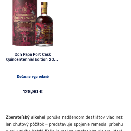
Don Papa Port Cask
Quincentennial Edition 2025
0,7l
Dočasne vypredané
129,90 €
Zberateľský alkohol
ponúka nadšencom destilátov viac než
len chuťový pôžitok – predstavuje spojenie remesla, príbehu