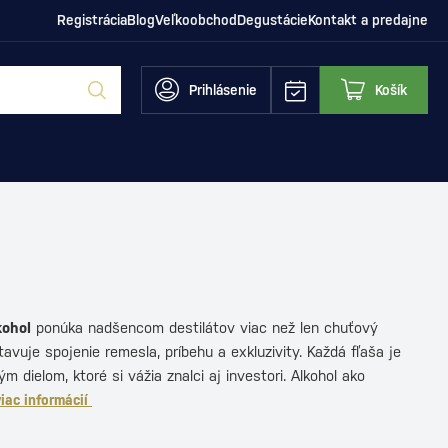
Registrácia
Blog
Veľkoobchod
Degustácie
Kontakt a predajne
Prihlásenie
Košík
kohol
ponúka nadšencom destilátov viac než len chuťový
tavuje spojenie remesla, príbehu a exkluzivity. Každá fľaša je
 dielom, ktoré si vážia znalci aj investori. Alkohol ako
viac informácií