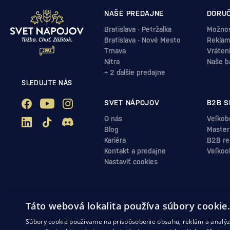
NAŠE PREDAJNE
DORUČ
Bratislava - Petržalka
Možnos
Bratislava - Nové Mesto
Reklam
Trnava
Vráten
Nitra
Naše b
+ 2 ďalšie predajne
SLEDUJTE NÁS
SVET NÁPOJOV
B2B S
O nás
Veľkob
Blog
Master
Kariéra
B2B reg
Kontakt a predajne
Veľkoo
Nastaviť cookies
Táto webová lokalita používa súbory cookie
Súbory cookie používame na prispôsobenie obsahu, reklám a analýzu
Ochrana osobných údajov
Obchodné podmienky
Odstúpenie od zml