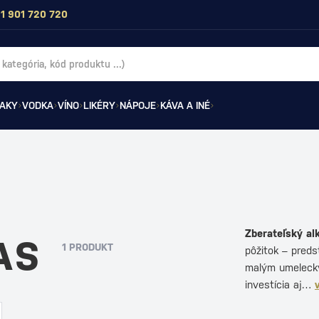
1 901 720 720
AKY
VODKA
VÍNO
LIKÉRY
NÁPOJE
KÁVA A INÉ
Zberateľský al
VAS
1 PRODUKT
pôžitok – preds
malým umeleckým
investícia aj…