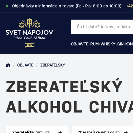
Objednávky a informácie o tovare (Po - Pia: 8:00 do 16:00)
+42
OBJAVTE
RUM
WHISKY
GIN
KOŇ
/
OBJAVTE
/
ZBERATEĽSKÝ
ZBERATEĽSKÝ
ALKOHOL CHI
Zberateľský rum
Zberateľská whisky
(63)
(62)