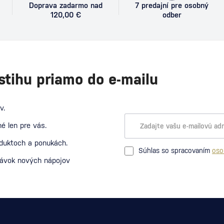
Doprava zadarmo nad
7 predajní pre osobný
120,00 €
odber
stihu priamo do e-mailu
v.
é len pre vás.
oduktoch a ponukách.
Súhlas so spracovaním
oso
návok nových nápojov