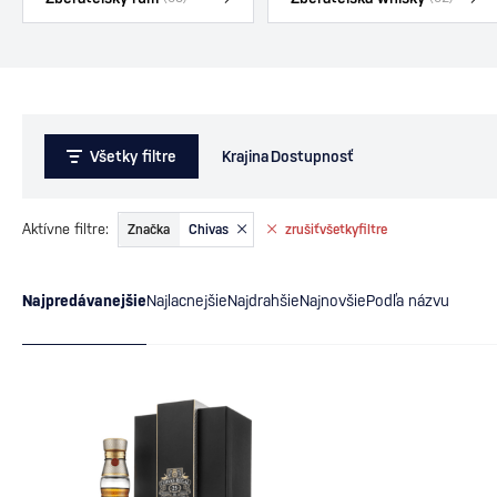
Všetky filtre
Krajina
Dostupnosť
Aktívne filtre:
Značka
Chivas
zrušiť
všetky
filtre
Najpredávanejšie
Najlacnejšie
Najdrahšie
Najnovšie
Podľa názvu