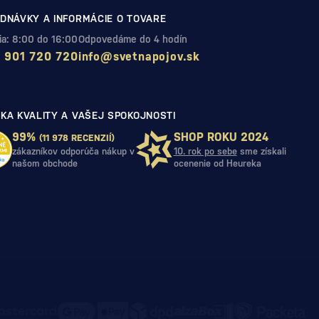
DNÁVKY A INFORMÁCIE O TOVARE
Pia: 8:00 do 16:00
Odpovedáme do 4 hodín
 901 720 720
info@svetnapojov.sk
KA KVALITY A VAŠEJ SPOKOJNOSTI
99%
SHOP ROKU 2024
(11 978 RECENZIÍ)
zákazníkov odporúča nákup v
10. rok po sebe
sme získali
našom obchode
ocenenie od Heureka