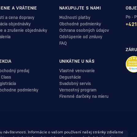
ENIE A VRÁTENIE
NAKUPUJTE S NAMI
OBJE
Po - 
ti a cena dopravy
Možnosti platby
ácia objednávky
Obchodné podmienky
+421
ie a zrušenie objednávky
Ochrana osobných údajov
alenia
Odstúpenie od zmluvy
FAQ
ZÁRU
EKCIA
UNIKÁTNE U NÁS
ochodný predaj
Vlastné venovanie
 Class
Degustácie
istrácia
Svadobný servis
bchodne podmienky
Vernostný program
Firemné darčeky na mieru
.
 návštevnosti. Informácie o vašom používaní našej stránky zdieľame
uvy