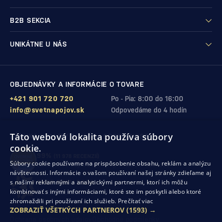
B2B SEKCIA
UNIKÁTNE U NÁS
OBJEDNÁVKY A INFORMÁCIE O TOVARE
+421 901 720 720
Po - Pia: 8:00 do 16:00
info@svetnapojov.sk
Odpovedáme do 4 hodín
Táto webová lokalita používa súbory
ZÁRUKA KVALITY A VAŠEJ SPOKOJNOSTI
cookie.
99%
(11 978 RECENZIÍ)
Súbory cookie používame na prispôsobenie obsahu, reklám a analýzu
zákazníkov odporúča nákup v našom obchode
návštevnosti. Informácie o vašom používaní našej stránky zdieľame aj
s našimi reklamnými a analytickými partnermi, ktorí ich môžu
SHOP ROKU 2024
kombinovať s inými informáciami, ktoré ste im poskytli alebo ktoré
10. rok po sebe
sme získali ocenenie od Heureka
zhromaždili pri používaní ich služieb.
Prečítať viac
ZOBRAZIŤ VŠETKÝCH PARTNEROV
(1593) →
Ochrana osobných údajov
Obchodné podmienky