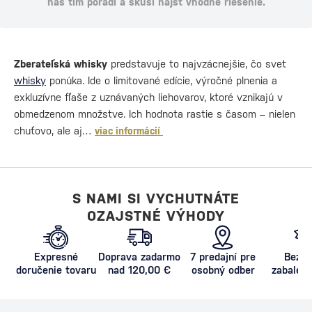
náš tím poradí a skúsi nájsť vhodné riešenie.
Zberateľská whisky
predstavuje to najvzácnejšie, čo svet
whisky
ponúka. Ide o limitované edície, výročné plnenia a
exkluzívne fľaše z uznávaných liehovarov, ktoré vznikajú v
obmedzenom množstve. Ich hodnota rastie s časom – nielen
chuťovo, ale aj…
viac informácií
S NAMI SI VYCHUTNÁTE
OZAJSTNÉ VÝHODY
Expresné
Doprava zadarmo
7 predajní pre
Bezpe
doručenie tovaru
nad 120,00 €
osobný odber
zabalený
proti poš