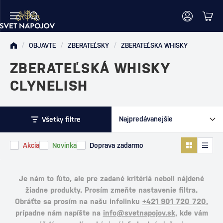
/
OBJAVTE
/
ZBERATEĽSKÝ
/
ZBERATEĽSKÁ WHISKY
ZBERATEĽSKÁ WHISKY
CLYNELISH
Všetky filtre
Akcia
Novinka
Doprava zadarmo
Je nám to ľúto, ale pre zadané kritériá neboli nájdené
žiadne produkty. Prosím zmeňte nastavenie filtra.
Obráťte sa prosím na našu infolinku
+421 901 720 720
,
prípadne nám napíšte na
info@svetnapojov.sk
, kde vám