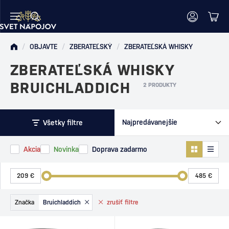
/
OBJAVTE
/
ZBERATEĽSKÝ
/
ZBERATEĽSKÁ WHISKY
ZBERATEĽSKÁ WHISKY
BRUICHLADDICH
2 PRODUKTY
Všetky filtre
Akcia
Novinka
Doprava zadarmo
Značka
Bruichladdich
zrušiť
filtre