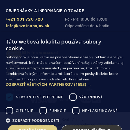
OBJEDNÁVKY A INFORMÁCIE O TOVARE
+421 901 720 720
Po - Pia: 8:00 do 16:00
info@svetnapojov.sk
Odpovedáme do 4 hodín
Táto webová lokalita používa súbory
ZÁRUKA KVALITY A VAŠEJ SPOKOJNOSTI
cookie.
99%
(11 978 RECENZIÍ)
Súbory cookie používame na prispôsobenie obsahu, reklám a analýzu
zákazníkov odporúča nákup v našom obchode
návštevnosti. Informácie o vašom používaní našej stránky zdieľame aj
s našimi reklamnými a analytickými partnermi, ktorí ich môžu
SHOP ROKU 2024
kombinovať s inými informáciami, ktoré ste im poskytli alebo ktoré
10. rok po sebe
sme získali ocenenie od Heureka
zhromaždili pri používaní ich služieb.
Prečítať viac
ZOBRAZIŤ VŠETKÝCH PARTNEROV
(1593) →
Ochrana osobných údajov
Obchodné podmienky
Odstúpenie od zmluvy
NEVYHNUTNE POTREBNÉ
VÝKONNOSŤ
CIELENIE
FUNKCIE
NEKLASIFIKOVANÉ
© 2026 Svet nápojov
ZOBRAZIŤ PODROBNOSTI
Tvorba výkonných internetových obchodov od
RIESENIA