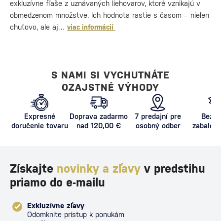
exkluzívne fľaše z uznávaných liehovarov, ktoré vznikajú v
obmedzenom množstve. Ich hodnota rastie s časom – nielen
chuťovo, ale aj…
viac informácií
S NAMI SI VYCHUTNÁTE
OZAJSTNÉ VÝHODY
Expresné
Doprava zadarmo
7 predajní pre
Bezpe
doručenie tovaru
nad 120,00 €
osobný odber
zabalený
proti poš
Získajte
novinky a zľavy
v predstihu
priamo do e-mailu
Exkluzívne zľavy
Odomknite prístup k ponukám