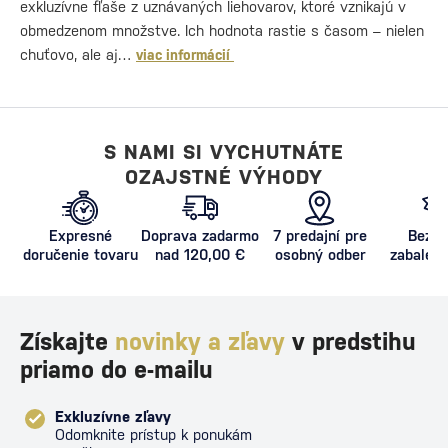
exkluzívne fľaše z uznávaných liehovarov, ktoré vznikajú v
obmedzenom množstve. Ich hodnota rastie s časom – nielen
chuťovo, ale aj…
viac informácií
S NAMI SI VYCHUTNÁTE
OZAJSTNÉ VÝHODY
Expresné
Doprava zadarmo
7 predajní pre
Bezpe
doručenie tovaru
nad 120,00 €
osobný odber
zabalený
proti poš
Získajte
novinky a zľavy
v predstihu
priamo do e-mailu
Exkluzívne zľavy
Odomknite prístup k ponukám