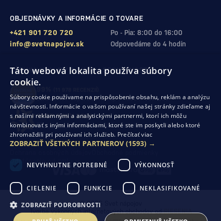
OBJEDNÁVKY A INFORMÁCIE O TOVARE
+421 901 720 720
Po - Pia: 8:00 do 16:00
info@svetnapojov.sk
Odpovedáme do 4 hodín
Táto webová lokalita používa súbory
ZÁRUKA KVALITY A VAŠEJ SPOKOJNOSTI
cookie.
99%
(11 978 RECENZIÍ)
Súbory cookie používame na prispôsobenie obsahu, reklám a analýzu
zákazníkov odporúča nákup v našom obchode
návštevnosti. Informácie o vašom používaní našej stránky zdieľame aj
s našimi reklamnými a analytickými partnermi, ktorí ich môžu
SHOP ROKU 2024
kombinovať s inými informáciami, ktoré ste im poskytli alebo ktoré
10. rok po sebe
sme získali ocenenie od Heureka
zhromaždili pri používaní ich služieb.
Prečítať viac
ZOBRAZIŤ VŠETKÝCH PARTNEROV
(1593) →
Ochrana osobných údajov
Obchodné podmienky
Odstúpenie od zmluvy
NEVYHNUTNE POTREBNÉ
VÝKONNOSŤ
CIELENIE
FUNKCIE
NEKLASIFIKOVANÉ
© 2026 Svet nápojov
ZOBRAZIŤ PODROBNOSTI
Tvorba výkonných internetových obchodov od
RIESENIA