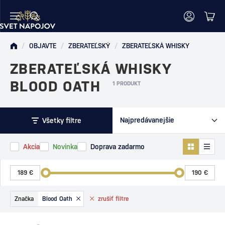
/
OBJAVTE
/
ZBERATEĽSKÝ
/
ZBERATEĽSKÁ WHISKY
ZBERATEĽSKÁ WHISKY
BLOOD OATH
1 PRODUKT
Všetky filtre
Akcia
Novinka
Doprava zadarmo
Značka
Blood Oath
zrušiť
filtre