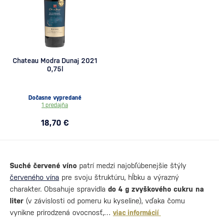
Chateau Modra Dunaj 2021
0,75l
Dočasne vypredané
1 predajňa
18,70 €
Suché červené víno
patrí medzi najobľúbenejšie štýly
červeného vína
pre svoju štruktúru, hĺbku a výrazný
charakter. Obsahuje spravidla
do 4 g zvyškového cukru na
liter
(v závislosti od pomeru ku kyseline), vďaka čomu
vynikne prirodzená ovocnosť,…
viac informácií