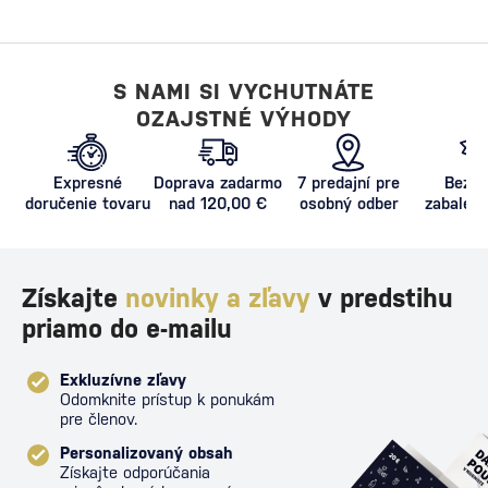
S NAMI SI VYCHUTNÁTE
OZAJSTNÉ VÝHODY
Expresné
Doprava zadarmo
7 predajní pre
Bezpe
doručenie tovaru
nad 120,00 €
osobný odber
zabalený
proti poš
Získajte
novinky a zľavy
v predstihu
priamo do e-mailu
Exkluzívne zľavy
Odomknite prístup k ponukám
pre členov.
Personalizovaný obsah
Získajte odporúčania