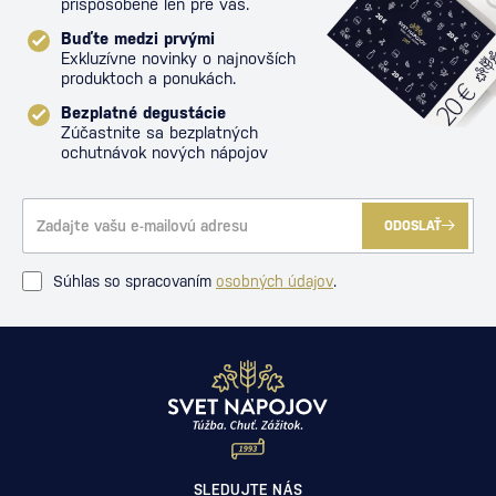
prispôsobené len pre vás.
Buďte medzi prvými
Exkluzívne novinky o najnovších
produktoch a ponukách.
Bezplatné degustácie
Zúčastnite sa bezplatných
ochutnávok nových nápojov
ODOSLAŤ
Súhlas so spracovaním
osobných údajov
.
SLEDUJTE NÁS