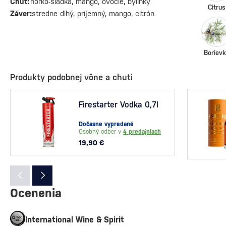
Chuť:
horko-sladká, mango, ovocie, bylinky
Citrus
Záver:
stredne dlhý, príjemný, mango, citrón
Boriev
Produkty podobnej vône a chuti
Firestarter Vodka 0,7l
Dočasne vypredané
Osobný odber v
4 predajniach
19,90 €
Ocenenia
International Wine & Spirit