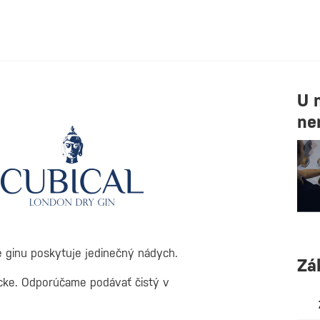
U 
ne
 ginu poskytuje jedinečný nádych.
Zá
kocke. Odporúčame podávať čistý v