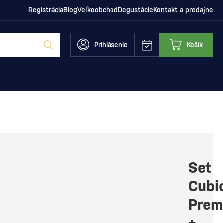
Registrácia
Blog
Veľkoobchod
Degustácie
Kontakt a predajne
Prihlásenie
Košík
Set
Cubi
Prem
+