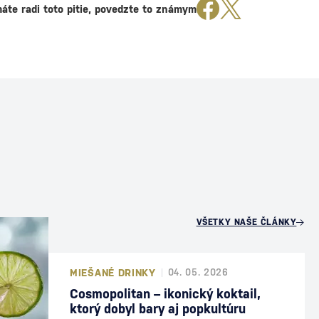
áte radi toto pitie, povedzte to známym
U
VŠETKY NAŠE ČLÁNKY
MIEŠANÉ DRINKY
04. 05. 2026
Cosmopolitan – ikonický koktail,
ktorý dobyl bary aj popkultúru