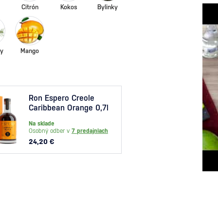
Citrón
Kokos
Bylinky
ky
Mango
Ron Espero Creole
Fruc
Caribbean Orange 0,7l
Cass
kartó
Na sklade
Na skl
Osobný odber v
7 predajniach
Osobný
24,20 €
21,60