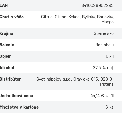
EAN
8410028902293
Chuť a vôňa
Citrus, Citrón, Kokos, Bylinky, Borievky,
Mango
Krajina
Španielsko
Balenie
Bez obalu
Objem
0.7 l
Alkohol
37.5 % obj.
Distribútor
Svet nápojov s.r.o., Oravická 615, 028 01
Trstená
Jednotková cena
44,14 € za 1l
Množstvo v kartóne
6 ks