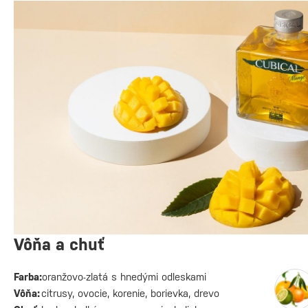
Vôňa a chuť
Farba:
oranžovo-zlatá s hnedými odleskami
Vôňa:
citrusy, ovocie, korenie, borievka, drevo