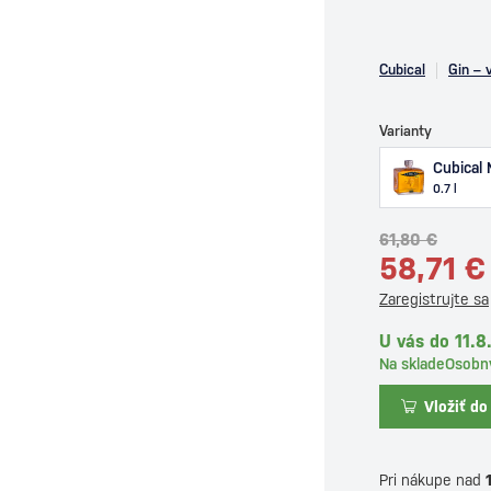
Cubical
Gin – 
Varianty
Cubical
0.7 l
61,80 €
58,71 €
Zaregistrujte sa
U vás do 11.
Na sklade
Osobn
Vložiť do
Pri nákupe nad