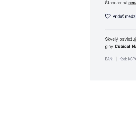
Štandardná
cen
Pridať medz
Skvelý osviežu
giny
Cubical M
EAN:
Kód: KC