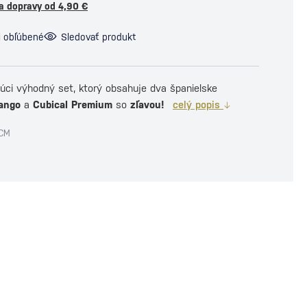
a dopravy od 4,90 €
i obľúbené
Sledovať produkt
júci výhodný set, ktorý obsahuje dva španielske
ango
a
Cubical Premium
so
zľavou!
celý popis
PCM