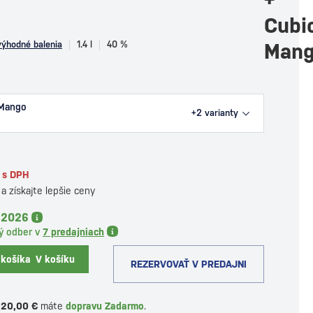
Cubi
výhodné balenia
1.4 l
40 %
Man
 Mango
+2
varianty
s DPH
a získajte lepšie ceny
8.2026
ý odber v
7 predajniach
 košíka
V košíku
REZERVOVAŤ V PREDAJNI
120,00 €
máte
dopravu Zadarmo
.