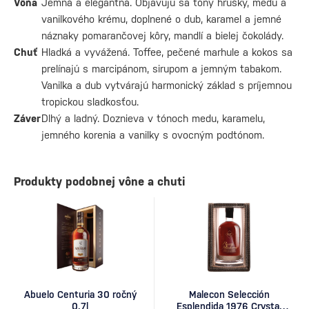
Vôňa
Jemná a elegantná. Objavujú sa tóny hrušky, medu a
vanilkového krému, doplnené o dub, karamel a jemné
náznaky pomarančovej kôry, mandlí a bielej čokolády.
Chuť
Hladká a vyvážená. Toffee, pečené marhule a kokos sa
prelínajú s marcipánom, sirupom a jemným tabakom.
Vanilka a dub vytvárajú harmonický základ s príjemnou
tropickou sladkosťou.
Záver
Dlhý a ladný. Doznieva v tónoch medu, karamelu,
jemného korenia a vanilky s ovocným podtónom.
Produkty podobnej vône a chuti
Abuelo Centuria 30 ročný
Malecon Selección
0,7l
Esplendida 1976 Crystal