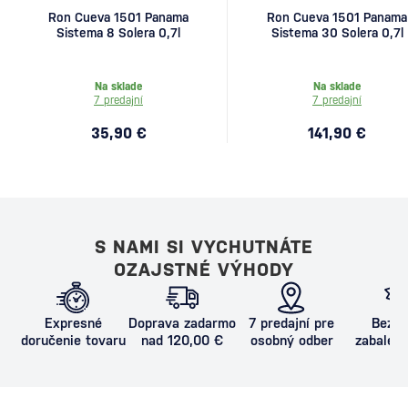
Ron Cueva 1501 Panama
Ron Cueva 1501 Panama
Sistema 8 Solera 0,7l
Sistema 30 Solera 0,7l
Na sklade
Na sklade
7 predajní
7 predajní
35,90 €
141,90 €
S NAMI SI VYCHUTNÁTE
OZAJSTNÉ VÝHODY
Expresné
Doprava zadarmo
7 predajní pre
Bezpe
doručenie tovaru
nad 120,00 €
osobný odber
zabalený
proti poš