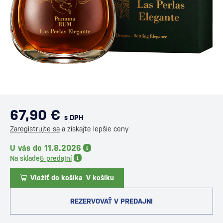
67,90 €
s DPH
Zaregistrujte sa
a získajte lepšie ceny
U vás do 11.8.2026
Na sklade
5 predajní
Vložiť do košíka
V košíku
REZERVOVAŤ V PREDAJNI