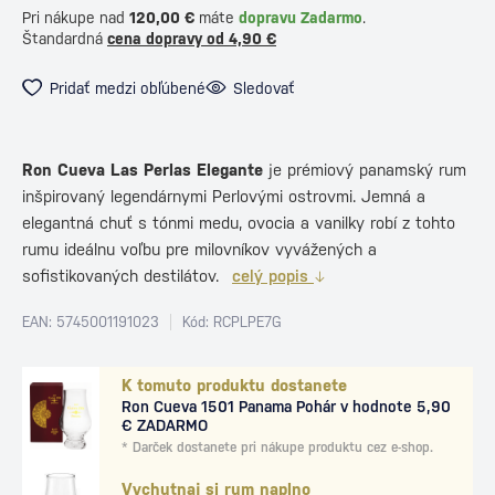
Pri nákupe nad
120,00 €
máte
dopravu Zadarmo
.
Štandardná
cena dopravy od 4,90 €
Pridať medzi obľúbené
Sledovať
Ron Cueva Las Perlas Elegante
je prémiový panamský rum
inšpirovaný legendárnymi Perlovými ostrovmi. Jemná a
elegantná chuť s tónmi medu, ovocia a vanilky robí z tohto
rumu ideálnu voľbu pre milovníkov vyvážených a
sofistikovaných destilátov.
celý popis
EAN: 5745001191023
Kód: RCPLPE7G
K tomuto produktu dostanete
Ron Cueva 1501 Panama Pohár v hodnote 5,90
€ ZADARMO
* Darček dostanete pri nákupe produktu cez e-shop.
Vychutnaj si rum naplno