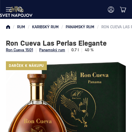
/
RUM
/
KARIBSKÝ RUM
/
PANAMSKÝ RUM
/
RON CUEVA LAS 
Ron Cueva Las Perlas Elegante
Ron Cueva 1501
Panamský rum
0.7 l
40 %
DARČEK K NÁKUPU