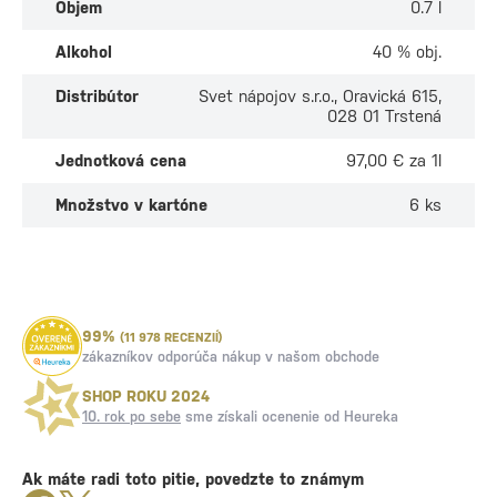
Objem
0.7 l
Alkohol
40 % obj.
Distribútor
Svet nápojov s.r.o., Oravická 615,
028 01 Trstená
Jednotková cena
97,00 € za 1l
Množstvo v kartóne
6 ks
99%
(11 978 RECENZIÍ)
zákazníkov odporúča nákup v našom obchode
SHOP ROKU 2024
10. rok po sebe
sme získali ocenenie od Heureka
Ak máte radi toto pitie, povedzte to známym