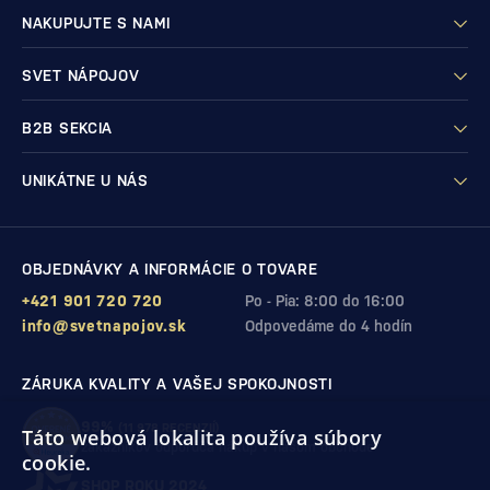
NAKUPUJTE S NAMI
SVET NÁPOJOV
B2B SEKCIA
UNIKÁTNE U NÁS
OBJEDNÁVKY A INFORMÁCIE O TOVARE
+421 901 720 720
Po - Pia: 8:00 do 16:00
info@svetnapojov.sk
Odpovedáme do 4 hodín
ZÁRUKA KVALITY A VAŠEJ SPOKOJNOSTI
99%
(11 978 RECENZIÍ)
Táto webová lokalita používa súbory
zákazníkov odporúča nákup v našom obchode
cookie.
SHOP ROKU 2024