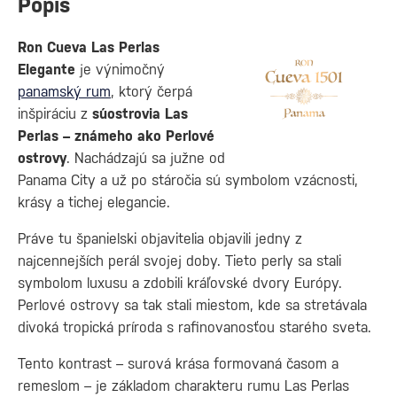
Popis
Ron Cueva Las Perlas
Elegante
je výnimočný
panamský rum
, ktorý čerpá
inšpiráciu z
súostrovia Las
Perlas – známeho ako Perlové
ostrovy
. Nachádzajú sa južne od
Panama City a už po stáročia sú symbolom vzácnosti,
krásy a tichej elegancie.
Práve tu španielski objavitelia objavili jedny z
najcennejších perál svojej doby. Tieto perly sa stali
symbolom luxusu a zdobili kráľovské dvory Európy.
Perlové ostrovy sa tak stali miestom, kde sa stretávala
divoká tropická príroda s rafinovanosťou starého sveta.
Tento kontrast – surová krása formovaná časom a
remeslom – je základom charakteru rumu Las Perlas