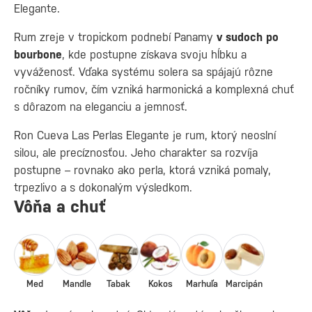
Elegante.
Rum zreje v tropickom podnebí Panamy
v sudoch po
bourbone
, kde postupne získava svoju hĺbku a
vyváženosť. Vďaka systému solera sa spájajú rôzne
ročníky rumov, čím vzniká harmonická a komplexná chuť
s dôrazom na eleganciu a jemnosť.
Ron Cueva Las Perlas Elegante je rum, ktorý neoslní
silou, ale precíznosťou. Jeho charakter sa rozvíja
postupne – rovnako ako perla, ktorá vzniká pomaly,
trpezlivo a s dokonalým výsledkom.
Vôňa a chuť
Med
Mandle
Tabak
Kokos
Marhuľa
Marcipán