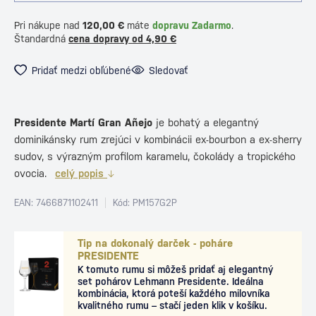
Pri nákupe nad
120,00 €
máte
dopravu Zadarmo
.
Štandardná
cena dopravy od 4,90 €
Pridať medzi obľúbené
Sledovať
Presidente Martí Gran Añejo
je bohatý a elegantný
dominikánsky rum zrejúci v kombinácii ex-bourbon a ex-sherry
sudov, s výrazným profilom karamelu, čokolády a tropického
ovocia.
celý popis
EAN: 7466871102411
Kód: PM157G2P
Tip na dokonalý darček - poháre
PRESIDENTE
K tomuto rumu si môžeš pridať aj elegantný
set pohárov Lehmann Presidente. Ideálna
kombinácia, ktorá poteší každého milovníka
kvalitného rumu – stačí jeden klik v košíku.