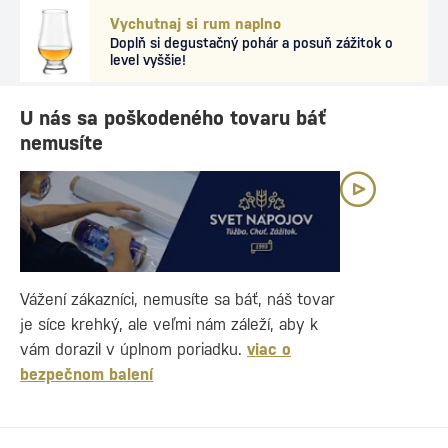
Vychutnaj si rum naplno
Doplň si degustačný pohár a posuň zážitok o
level vyššie!
U nás sa poškodeného tovaru báť
nemusíte
Vážení zákazníci, nemusíte sa báť, náš tovar
je síce krehký, ale veľmi nám záleží, aby k
vám dorazil v úplnom poriadku.
viac o
bezpečnom balení