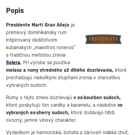
Popis
Presidente Martí Gran Añejo
je
prémiový dominikánsky rum
inšpirovaný dedičstvom
kubánskych „maestros roneros“
a tradičnou metódou zrenia
Solera
.
Pri výrobe sa používa
melasa a rumy stredného až dlhého dozrievania,
ktoré
prechádzajú niekoľkými stupňami zrenia v starostlivo
vybraných sudoch.
Rumy v tejto zmesi dozrievajú
v ex-bourbon sudoch,
ktoré poskytujú tón vanilky a karamelu, a následne
vo
vybraných ex-sherry sudoch,
ktoré dodávajú hlbší
ovocný, jemne vínový charakter.
Výsledkom je harmonická, bohatá a zároveň mäkká chuť,