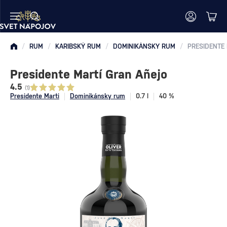
/
RUM
/
KARIBSKÝ RUM
/
DOMINIKÁNSKY RUM
/
PRESIDENTE
Presidente Martí Gran Añejo
4.5
(1)
Presidente Marti
Dominikánsky rum
0.7 l
40 %