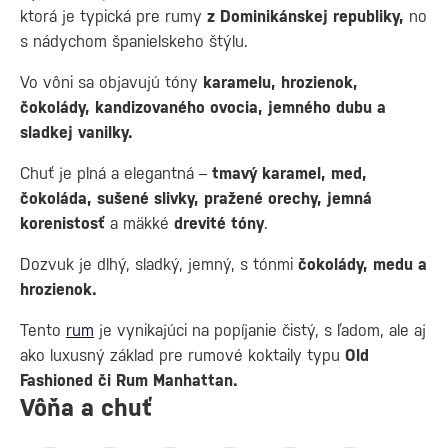
ktorá je typická pre rumy
z Dominikánskej republiky,
no
s nádychom španielskeho štýlu.
Vo vôni sa objavujú tóny
karamelu, hrozienok,
čokolády, kandizovaného ovocia, jemného dubu a
sladkej vanilky.
Chuť je plná a elegantná –
tmavý karamel, med,
čokoláda, sušené slivky, pražené orechy, jemná
korenistosť
a mäkké
drevité tóny
.
Dozvuk je dlhý, sladký, jemný, s tónmi
čokolády, medu a
hrozienok.
Tento
rum
je vynikajúci na popíjanie čistý, s ľadom, ale aj
ako luxusný základ pre rumové koktaily typu
Old
Fashioned či Rum Manhattan.
Vôňa a chuť