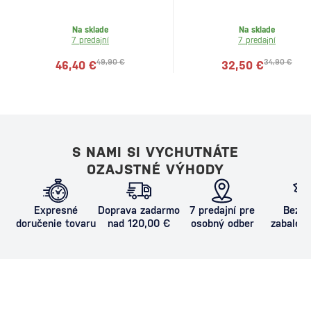
Na sklade
Na sklade
7 predajní
7 predajní
49,90 €
34,90 €
46,40 €
32,50 €
S NAMI SI VYCHUTNÁTE
OZAJSTNÉ VÝHODY
Expresné
Doprava zadarmo
7 predajní pre
Bezpe
doručenie tovaru
nad 120,00 €
osobný odber
zabalený
proti poš