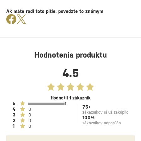
Ak máte radi toto pitie, povedzte to známym
Hodnotenia produktu
4.5
Hodnotil 1 zákazník
5
1
75+
4
0
zákazníkov si už zakúpilo
3
0
100%
2
0
zákazníkov odporúča
1
0