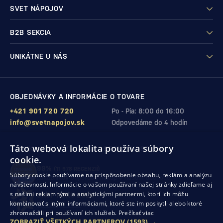
SVET NÁPOJOV
B2B SEKCIA
UNIKÁTNE U NÁS
OBJEDNÁVKY A INFORMÁCIE O TOVARE
+421 901 720 720
Po - Pia: 8:00 do 16:00
info@svetnapojov.sk
Odpovedáme do 4 hodín
Táto webová lokalita používa súbory
ZÁRUKA KVALITY A VAŠEJ SPOKOJNOSTI
cookie.
99%
(11 978 RECENZIÍ)
Súbory cookie používame na prispôsobenie obsahu, reklám a analýzu
zákazníkov odporúča nákup v našom obchode
návštevnosti. Informácie o vašom používaní našej stránky zdieľame aj
s našimi reklamnými a analytickými partnermi, ktorí ich môžu
SHOP ROKU 2024
kombinovať s inými informáciami, ktoré ste im poskytli alebo ktoré
10. rok po sebe
sme získali ocenenie od Heureka
zhromaždili pri používaní ich služieb.
Prečítať viac
ZOBRAZIŤ VŠETKÝCH PARTNEROV
(1593) →