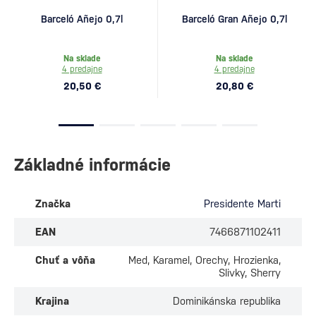
Barceló Añejo 0,7l
Barceló Gran Añejo 0,7l
Na sklade
Na sklade
4 predajne
4 predajne
20,50 €
20,80 €
Základné informácie
Značka
Presidente Marti
EAN
7466871102411
Chuť a vôňa
Med, Karamel, Orechy, Hrozienka,
Slivky, Sherry
Krajina
Dominikánska republika