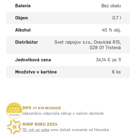
Balenie
Bez obalu
Objem
0.7 l
Alkohol
40 % obj.
Distribútor
Svet nápojov s.r.o., Oravická 615,
028 01 Trstená
Jednotková cena
34,14 € za 1l
Množstvo v kartóne
6 ks
99%
(11 978 RECENZIÍ)
zákazníkov odporúča nákup v našom obchode
SHOP ROKU 2024
10. rok po sebe
sme získali ocenenie od Heureka