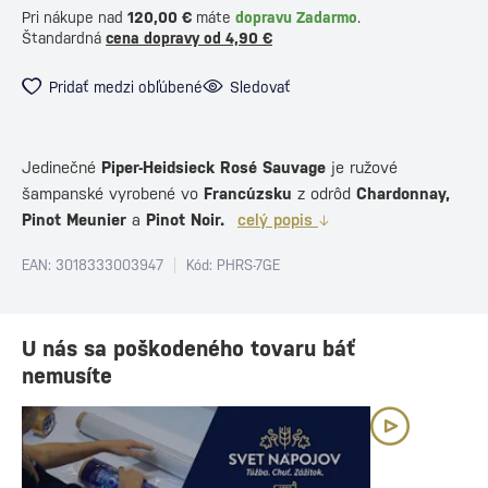
Pri nákupe nad
120,00 €
máte
dopravu Zadarmo
.
Štandardná
cena dopravy od 4,90 €
Pridať medzi obľúbené
Sledovať
Jedinečné
Piper-Heidsieck Rosé Sauvage
je ružové
šampanské vyrobené vo
Francúzsku
z odrôd
Chardonnay,
Pinot Meunier
a
Pinot Noir.
celý popis
EAN: 3018333003947
Kód: PHRS-7GE
U nás sa poškodeného tovaru báť
nemusíte