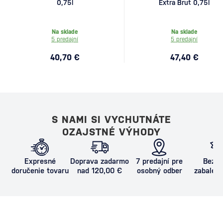
0,75l
Extra Brut 0,75l
Na sklade
Na sklade
5 predajní
5 predajní
40,70 €
47,40 €
S NAMI SI VYCHUTNÁTE
OZAJSTNÉ VÝHODY
Expresné
Doprava zadarmo
7 predajní pre
Bezpe
doručenie tovaru
nad 120,00 €
osobný odber
zabalený
proti poš