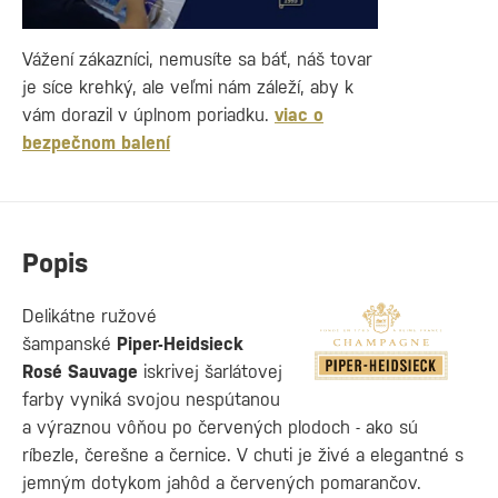
Vážení zákazníci, nemusíte sa báť, náš tovar
je síce krehký, ale veľmi nám záleží, aby k
vám dorazil v úplnom poriadku.
viac o
bezpečnom balení
Popis
Delikátne ružové
šampanské
Piper-Heidsieck
Rosé Sauvage
iskrivej šarlátovej
farby vyniká svojou nespútanou
a výraznou vôňou po červených plodoch - ako sú
ríbezle, čerešne a černice. V chuti je živé a elegantné s
jemným dotykom jahôd a červených pomarančov.