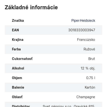
Základné informácie
Značka
Piper-Heidsieck
EAN
3018333003947
Krajina
Francúzsko
Farba
Ružové
Cukornatosť
Brut
Alkohol
12 % obj.
Objem
0.75 l
Balenie
Kartón
Oblasť
Champagne
Distribútor
Svet nápojov s.r.o., Oravická 615,