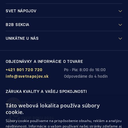
SVET NÁPOJOV
B2B SEKCIA
UNIKÁTNE U NÁS
OBJEDNÁVKY A INFORMÁCIE O TOVARE
+421 901 720 720
Po - Pia: 8:00 do 16:00
info@svetnapojov.sk
Odpovedáme do 4 hodín
ZÁRUKA KVALITY A VAŠEJ SPOKOJNOSTI
99%
(11 978 RECENZIÍ)
Táto webová lokalita používa súbory
zákazníkov odporúča nákup v našom obchode
cookie.
SHOP ROKU 2024
Súbory cookie používame na prispôsobenie obsahu, reklám a analýzu
10. rok po sebe
sme získali ocenenie od Heureka
návštevnosti. Informácie o vašom používaní našej stránky zdieľame aj