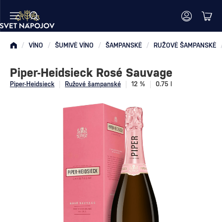
/
VÍNO
/
ŠUMIVÉ VÍNO
/
ŠAMPANSKÉ
/
RUŽOVÉ ŠAMPANSKÉ
Piper-Heidsieck Rosé Sauvage
Piper-Heidsieck
Ružové šampanské
12 %
0.75 l