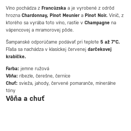
Víno pochádza z
Francúzska
a je vyrobené z odrôd
hrozna
Chardonnay, Pinot Meunier
a
Pinot Noir.
Vinič, z
ktorého sa vyrába toto víno, rastie v
Champagne
na
vápencovej a mramorovej pôde.
Šampanské odporúčame podávať pri teplote
5 až 7°C.
Fľaša sa nachádza v klasickej červenej
darčekovej
krabičke.
Farba:
jemne ružová
Vôňa:
ríbezle, čerešne, černice
Chuť:
svieža, jahody, červené pomaranče, minerálne
tóny
Vôňa a chuť