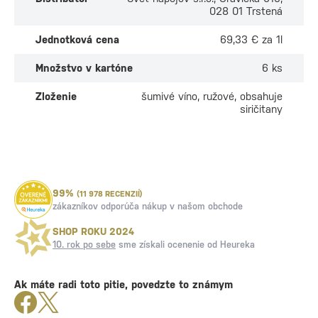
028 01 Trstená
Jednotková cena
69,33 € za 1l
Množstvo v kartóne
6 ks
Zloženie
šumivé víno, ružové, obsahuje
siričitany
99%
(11 978 RECENZIÍ)
zákazníkov odporúča nákup v našom obchode
SHOP ROKU 2024
10. rok po sebe
sme získali ocenenie od Heureka
Ak máte radi toto pitie, povedzte to známym