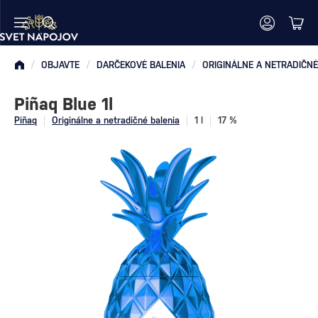
/
OBJAVTE
/
DARČEKOVÉ BALENIA
/
ORIGINÁLNE A NETRADIČNÉ
Piñaq Blue 1l
Piñaq
Originálne a netradičné balenia
1 l
17 %