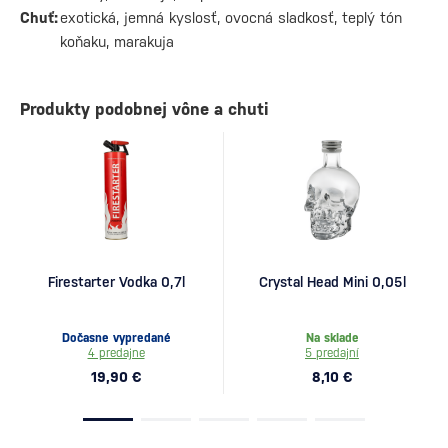
Chuť:
exotická, jemná kyslosť, ovocná sladkosť, teplý tón
koňaku, marakuja
Produkty podobnej vône a chuti
Firestarter Vodka 0,7l
Crystal Head Mini 0,05l
Dočasne vypredané
Na sklade
4 predajne
5 predajní
19,90 €
8,10 €