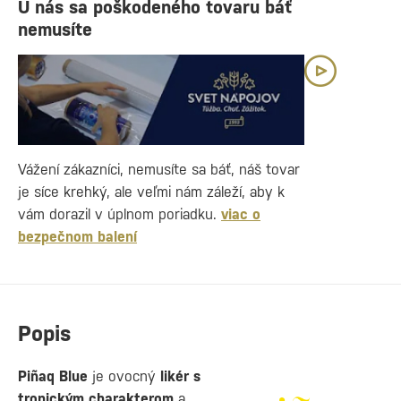
U nás sa poškodeného tovaru báť
nemusíte
Vážení zákazníci, nemusíte sa báť, náš tovar
je síce krehký, ale veľmi nám záleží, aby k
vám dorazil v úplnom poriadku.
viac o
bezpečnom balení
Popis
Piñaq Blue
je ovocný
likér s
tropickým charakterom
a