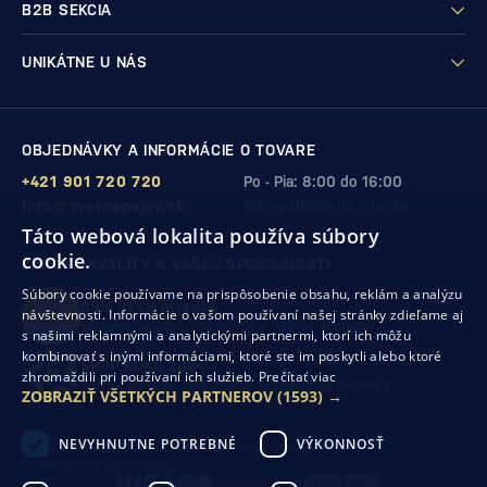
B2B SEKCIA
UNIKÁTNE U NÁS
OBJEDNÁVKY A INFORMÁCIE O TOVARE
+421 901 720 720
Po - Pia: 8:00 do 16:00
info@svetnapojov.sk
Odpovedáme do 4 hodín
Táto webová lokalita používa súbory
cookie.
ZÁRUKA KVALITY A VAŠEJ SPOKOJNOSTI
Súbory cookie používame na prispôsobenie obsahu, reklám a analýzu
99%
(11 978 RECENZIÍ)
návštevnosti. Informácie o vašom používaní našej stránky zdieľame aj
zákazníkov odporúča nákup v našom obchode
s našimi reklamnými a analytickými partnermi, ktorí ich môžu
kombinovať s inými informáciami, ktoré ste im poskytli alebo ktoré
SHOP ROKU 2024
zhromaždili pri používaní ich služieb.
Prečítať viac
10. rok po sebe
sme získali ocenenie od Heureka
ZOBRAZIŤ VŠETKÝCH PARTNEROV
(1593) →
NEVYHNUTNE POTREBNÉ
VÝKONNOSŤ
Ochrana osobných údajov
Obchodné podmienky
Odstúpenie od zmluvy