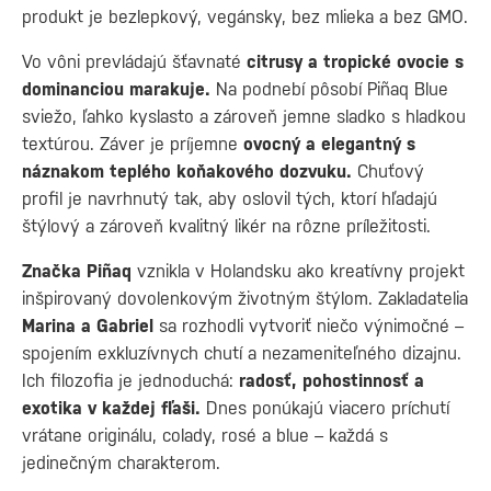
produkt je bezlepkový, vegánsky, bez mlieka a bez GMO.
Vo vôni prevládajú šťavnaté
citrusy a tropické ovocie s
dominanciou marakuje.
Na podnebí pôsobí Piñaq Blue
sviežo, ľahko kyslasto a zároveň jemne sladko s hladkou
textúrou. Záver je príjemne
ovocný a elegantný s
náznakom teplého koňakového dozvuku.
Chuťový
profil je navrhnutý tak, aby oslovil tých, ktorí hľadajú
štýlový a zároveň kvalitný likér na rôzne príležitosti.
Značka Piñaq
vznikla v Holandsku ako kreatívny projekt
inšpirovaný dovolenkovým životným štýlom. Zakladatelia
Marina a Gabriel
sa rozhodli vytvoriť niečo výnimočné –
spojením exkluzívnych chutí a nezameniteľného dizajnu.
Ich filozofia je jednoduchá:
radosť, pohostinnosť a
exotika v každej fľaši.
Dnes ponúkajú viacero príchutí
vrátane originálu, colady, rosé a blue – každá s
jedinečným charakterom.