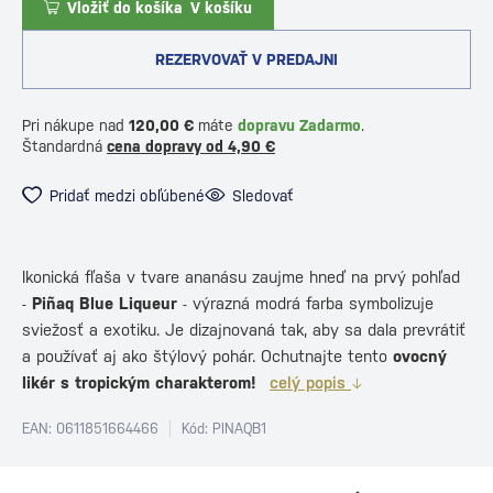
Vložiť do košíka
V košíku
REZERVOVAŤ V PREDAJNI
Pri nákupe nad
120,00 €
máte
dopravu Zadarmo
.
Štandardná
cena dopravy od 4,90 €
Pridať medzi obľúbené
Sledovať
Ikonická fľaša v tvare ananásu zaujme hneď na prvý pohľad
-
Piñaq Blue Liqueur
- výrazná modrá farba symbolizuje
sviežosť a exotiku. Je dizajnovaná tak, aby sa dala prevrátiť
a používať aj ako štýlový pohár. Ochutnajte tento
ovocný
likér s tropickým charakterom!
celý popis
EAN: 0611851664466
Kód: PINAQB1