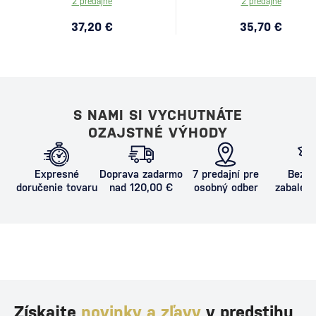
2 predajne
2 predajne
37,20 €
35,70 €
S NAMI SI VYCHUTNÁTE
OZAJSTNÉ VÝHODY
Expresné
Doprava zadarmo
7 predajní pre
Bezpe
doručenie tovaru
nad 120,00 €
osobný odber
zabalený
proti poš
Získajte
novinky a zľavy
v predstihu