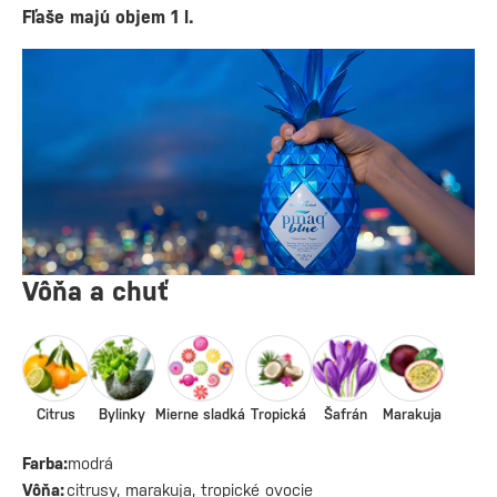
Fľaše majú objem 1 l.
Vôňa a chuť
Citrus
Bylinky
Mierne sladká
Tropická
Šafrán
Marakuja
Farba:
modrá
Vôňa:
citrusy, marakuja, tropické ovocie