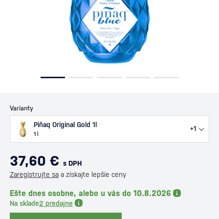
Varianty
Piñaq Original Gold 1l
+1
1 l
37,60 €
s DPH
Zaregistrujte sa
a získajte lepšie ceny
Ešte dnes osobne, alebo u vás do 10.8.2026
Na sklade
2 predajne