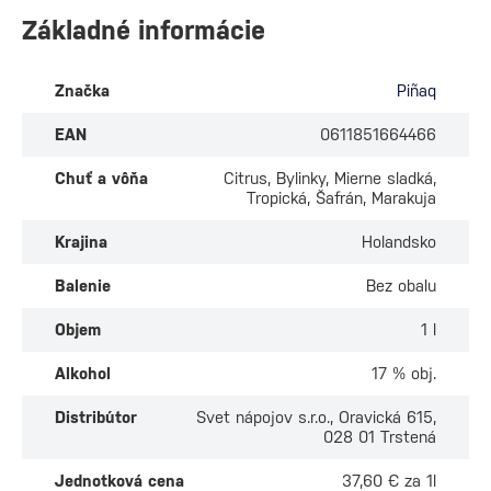
Základné informácie
Značka
Piñaq
EAN
0611851664466
Chuť a vôňa
Citrus, Bylinky, Mierne sladká,
Tropická, Šafrán, Marakuja
Krajina
Holandsko
Balenie
Bez obalu
Objem
1 l
Alkohol
17 % obj.
Distribútor
Svet nápojov s.r.o., Oravická 615,
028 01 Trstená
Jednotková cena
37,60 € za 1l