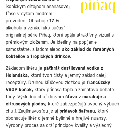
ikonickým dizajnom ananásovej
fľaše v sýtom modrom
prevedení. Obsahuje
17 %
alkoholu a vznikol ako súčasť
originálnej série Piñaq, ktorá spája atraktívny vizuál s
prémiovým zložením. Je ideálny na popíjanie
samostatne, s ľadom alebo
ako základ do farebných
kokteilov a tropických drinkov.
Základom likéru je
päťkrát destilovaná vodka z
Holandska,
ktorá tvorí čistý a jemný základ celej
receptúry. Druhou kľúčovou zložkou je
francúzsky
VSOP koňak,
ktorý prináša teplé a zamatovo bohaté
tóny. Výslednú chuť dotvára
šťava z marakuje a
citrusových plodov,
ktoré zabezpečujú ovocný výbuch
chutí. Zaujímavosťou je aj
prídavok šafranu,
ktorý
obohacuje likér o jemné bylinné a hrejivé nuansy.
Výrobný proces sa drží princípov kvality a výsledný