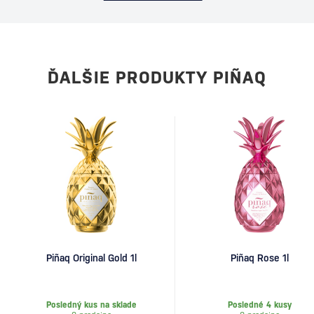
ĎALŠIE PRODUKTY PIÑAQ
Piñaq Original Gold 1l
Piñaq Rose 1l
Posledný kus na sklade
Posledné 4 kusy