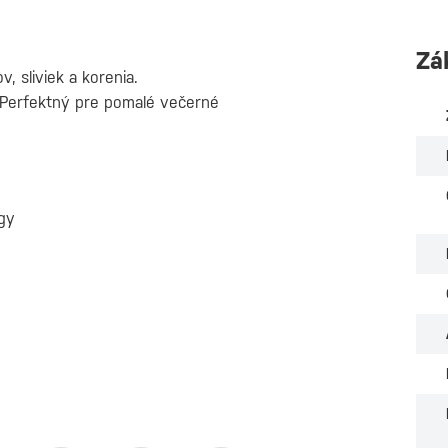
Zá
, sliviek a korenia.
Perfektný pre pomalé večerné
igy