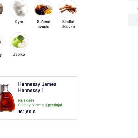
Dym
Sušené
Sladké
ovocie
drievko
y
Jablko
Hennessy James
Meuk
Hennessy 1l
Star 
Na sklade
Na skl
Osobný odber v
1 predajni
Osobný
161,80 €
33,60