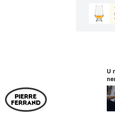
U 
ne