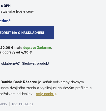
s DPH
a získajte lepšie ceny
redané
ZORNIŤ MA O NASKLADNENÍ
120,00 €
máte
dopravu Zadarmo
.
a dopravy od 4,90 €
i obľúbené
Sledovať produkt
d Double Cask Réserve
je koňak vytvorený dávnym
upom dvojitého zrenia a vynikajúci chuťovým profilom s
ožstvom odtienkov.
celý popis
5095
Kód: PIFERE7G