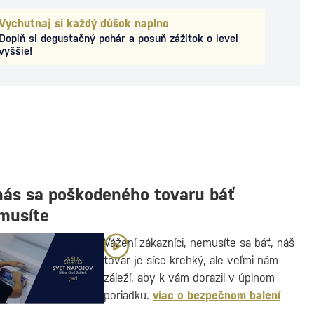
Vychutnaj si každý dúšok naplno
Doplň si degustačný pohár a posuň zážitok o level
vyššie!
nás sa poškodeného tovaru báť
musíte
Vážení zákazníci, nemusíte sa báť, náš
tovar je síce krehký, ale veľmi nám
záleží, aby k vám dorazil v úplnom
poriadku.
viac o bezpečnom balení