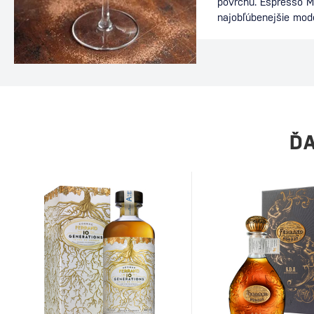
povrchu. Espresso Ma
najobľúbenejšie mod
nájdete v baroch po
energiu kávy s elega
ideálnou voľbou po v
dlhého večera s priat
dôkazom, že aj relat
môže stať legendou.
Martini Za vznikom d
ĎA