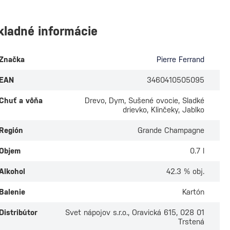
kladné informácie
Značka
Pierre Ferrand
EAN
3460410505095
Chuť a vôňa
Drevo, Dym, Sušené ovocie, Sladké
drievko, Klinčeky, Jablko
Región
Grande Champagne
Objem
0.7 l
Alkohol
42.3 % obj.
Balenie
Kartón
Distribútor
Svet nápojov s.r.o., Oravická 615, 028 01
Trstená