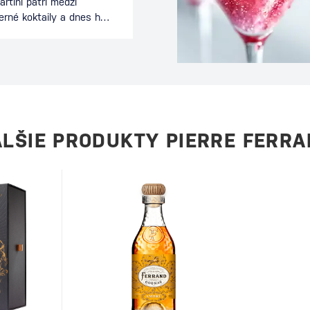
rtini patrí medzi
erné koktaily a dnes ho
 celom svete. Spája
nciou koktailu a je
ečeri alebo počas
eľmi. Tento drink je
ívne mladý koktail sa
 Ako vznikol Espresso
rinku stojí…
LŠIE PRODUKTY PIERRE FERR