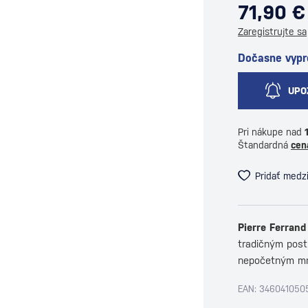
71,90 €
Zaregistrujte sa
Dočasne vyp
UPO
Pri nákupe nad
Štandardná
cen
Pridať medz
Pierre Ferran
tradičným post
nepočetným mn
EAN: 346041050