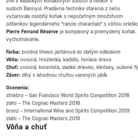
zrel v klasických koňakových sudoch a neskôr v
sudoch Bannyul. Pradávna technika starenia z neho
vyčarovala osobitý koňak s nepočetným množstvom
odtienkov legendárneho "rancio charantais" s vôňou orieškov
Pierre Ferrand Réserve
je komplexný a premyslený koňak. 
vychutnávanie.
Farba:
zvodná tmavo jantárová so zlatým odleskom
Vôňa:
ovocná, hrozienka, kadidlo, horiace drevo
Chuť:
ovocná, korenistá, sladké drievko, klinčeky, sušené f
Záver:
dlhý s lahodnou chuťou varených jabĺk
Ocenenia:
striebro – San Francisco World Spirits Competition 2018
zlato – The Cognac Masters 2018
bronz – International Wine and Spirits Competition 2019
zlato – The Cognac Masters 2019
Vôňa a chuť