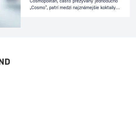
Cosmopolitan, často prezývaný jednoducho
„Cosmo“, patrí medzi najznámejšie koktaily
sveta. Preslávil sa nielen v baroch, ale aj v
popkultúre, kde sa stal symbolom
mestského štýlu a sofistikovanosti. Dnes je
stálicou koktailových lístkov a obľúbeným
drinkom milovníkov vodky a citrusových
chutí. Ako vznikol koktail Cosmopolitan
Presný pôvod Cosmopolitanu…
AND