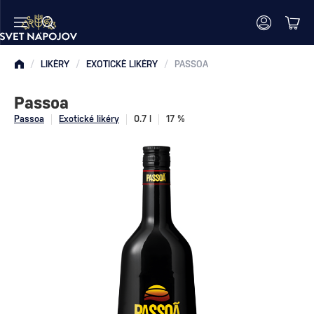
/
LIKÉRY
/
EXOTICKÉ LIKÉRY
/
PASSOA
Passoa
Passoa
Exotické likéry
0.7 l
17 %