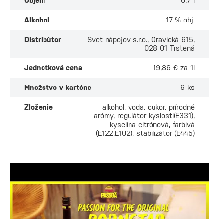
Objem
0.7 l
Alkohol
17 % obj.
Distribútor
Svet nápojov s.r.o., Oravická 615,
028 01 Trstená
Jednotková cena
19,86 € za 1l
Množstvo v kartóne
6 ks
Zloženie
alkohol, voda, cukor, prírodné
arómy, regulátor kyslosti(E331),
kyselina citrónová, farbivá
(E122,E102), stabilizátor (E445)