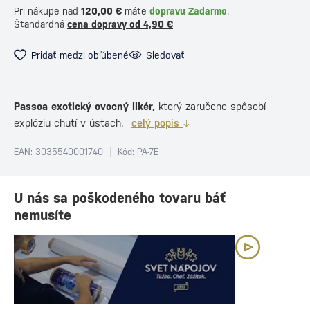
Pri nákupe nad
120,00 €
máte
dopravu Zadarmo
.
Štandardná
cena dopravy od 4,90 €
Pridať medzi obľúbené
Sledovať
Passoa exotický ovocný likér,
ktorý zaručene spôsobí
explóziu chutí v ústach.
celý popis
EAN: 3035540001740
Kód: PA-7E
U nás sa poškodeného tovaru báť
nemusíte