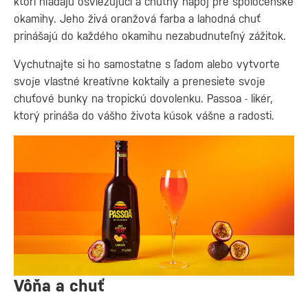
ktorí hľadajú osviežujúci a chutný nápoj pre spoločenské
okamihy. Jeho živá oranžová farba a lahodná chuť
prinášajú do každého okamihu nezabudnuteľný zážitok.
Vychutnajte si ho samostatne s ľadom alebo vytvorte
svoje vlastné kreatívne koktaily a prenesiete svoje
chuťové bunky na tropickú dovolenku. Passoa - likér,
ktorý prináša do vášho života kúsok vášne a radosti.
Vôňa a chuť