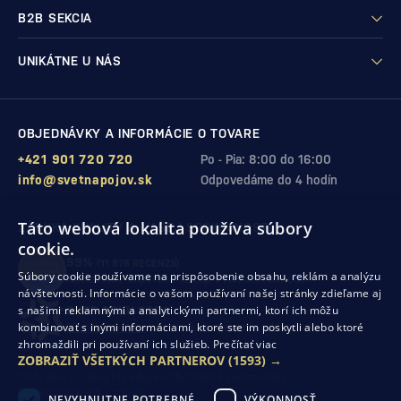
B2B SEKCIA
UNIKÁTNE U NÁS
OBJEDNÁVKY A INFORMÁCIE O TOVARE
+421 901 720 720
Po - Pia: 8:00 do 16:00
info@svetnapojov.sk
Odpovedáme do 4 hodín
Táto webová lokalita používa súbory
ZÁRUKA KVALITY A VAŠEJ SPOKOJNOSTI
cookie.
99%
(11 978 RECENZIÍ)
Súbory cookie používame na prispôsobenie obsahu, reklám a analýzu
zákazníkov odporúča nákup v našom obchode
návštevnosti. Informácie o vašom používaní našej stránky zdieľame aj
s našimi reklamnými a analytickými partnermi, ktorí ich môžu
SHOP ROKU 2024
kombinovať s inými informáciami, ktoré ste im poskytli alebo ktoré
10. rok po sebe
sme získali ocenenie od Heureka
zhromaždili pri používaní ich služieb.
Prečítať viac
ZOBRAZIŤ VŠETKÝCH PARTNEROV
(1593) →
Ochrana osobných údajov
Obchodné podmienky
Odstúpenie od zmluvy
NEVYHNUTNE POTREBNÉ
VÝKONNOSŤ