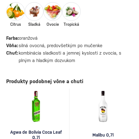
Citrus
Sladká
Ovocie
Tropická
Farba:
oranžová
Vôňa:
silná ovocná, predovšetkým po mučenke
Chuť:
kombinácia sladkosti a jemnej kyslosti z ovocia, s
plným a hladkým dozvukom
Produkty podobnej vône a chuti
Agwa de Bolivia Coca Leaf
Malibu 0,7l
0,7l