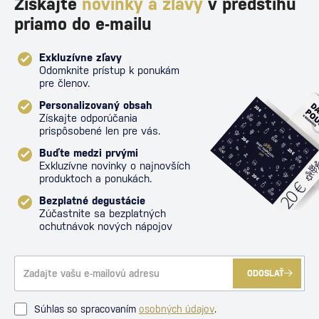
Získajte
novinky a zľavy
v predstihu
priamo do e-mailu
Exkluzívne zľavy
Odomknite prístup k ponukám
pre členov.
Personalizovaný obsah
Získajte odporúčania
prispôsobené len pre vás.
Buďte medzi prvými
Exkluzívne novinky o najnovších
produktoch a ponukách.
Bezplatné degustácie
Zúčastnite sa bezplatných
ochutnávok nových nápojov
ODOSLAŤ
Súhlas so spracovaním
osobných údajov
.