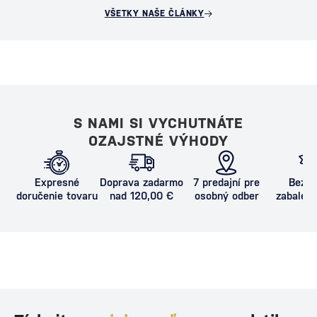
VŠETKY NAŠE ČLÁNKY
S NAMI SI VYCHUTNÁTE
OZAJSTNÉ VÝHODY
Expresné
Doprava zadarmo
7 predajní pre
Bezpe
doručenie tovaru
nad 120,00 €
osobný odber
zabalený
proti poš