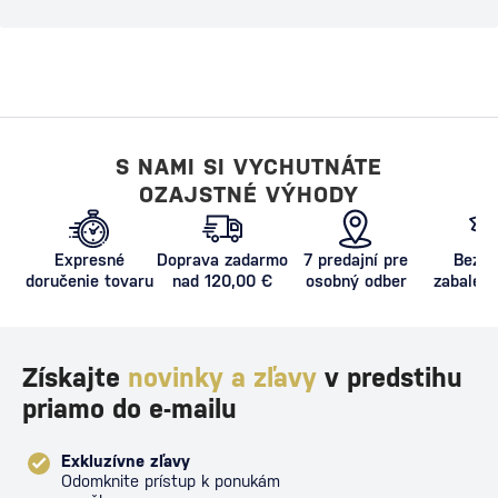
S NAMI SI VYCHUTNÁTE
OZAJSTNÉ VÝHODY
Expresné
Doprava zadarmo
7 predajní pre
Bezpe
doručenie tovaru
nad 120,00 €
osobný odber
zabalený
proti poš
Získajte
novinky a zľavy
v predstihu
priamo do e-mailu
Exkluzívne zľavy
Odomknite prístup k ponukám