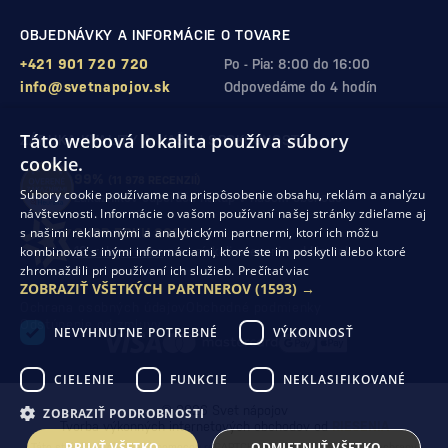
OBJEDNÁVKY A INFORMÁCIE O TOVARE
+421 901 720 720
Po - Pia: 8:00 do 16:00
info@svetnapojov.sk
Odpovedáme do 4 hodín
Táto webová lokalita používa súbory
ZÁRUKA KVALITY A VAŠEJ SPOKOJNOSTI
cookie.
99%
(11 978 RECENZIÍ)
Súbory cookie používame na prispôsobenie obsahu, reklám a analýzu
zákazníkov odporúča nákup v našom obchode
návštevnosti. Informácie o vašom používaní našej stránky zdieľame aj
s našimi reklamnými a analytickými partnermi, ktorí ich môžu
SHOP ROKU 2024
kombinovať s inými informáciami, ktoré ste im poskytli alebo ktoré
10. rok po sebe
sme získali ocenenie od Heureka
zhromaždili pri používaní ich služieb.
Prečítať viac
ZOBRAZIŤ VŠETKÝCH PARTNEROV
(1593) →
Ochrana osobných údajov
Obchodné podmienky
Odstúpenie od zmluvy
NEVYHNUTNE POTREBNÉ
VÝKONNOSŤ
CIELENIE
FUNKCIE
NEKLASIFIKOVANÉ
© 2026 Svet nápojov
ZOBRAZIŤ PODROBNOSTI
Tvorba výkonných internetových obchodov od
RIESENIA
PRIJAŤ VŠETKO
ODMIETNUŤ VŠETKO
Táto stránka je chránená pomocou reCAPTCHA a uplatňujú sa
Pravidlá ochrany