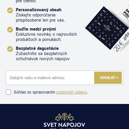
pre členov.
Personalizovaný obsah
Získajte odporúčania
prispôsobené len pre vás.
Buďte medzi prvými
Exkluzívne novinky o najnovších
produktoch a ponukách.
Bezplatné degustácie
Zúčastnite sa bezplatných
ochutnávok nových nápojov
ODOSLAŤ
Súhlas so spracovaním
osobných údajov
.