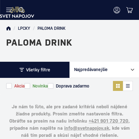
/
LPCKY
/
PALOMA DRINK
PALOMA DRINK
Všetky filtre
Akcia
Novinka
Doprava zadarmo
Je nám to ľúto, ale pre zadané kritériá neboli nájdené
žiadne produkty. Prosím zmeňte nastavenie filtra.
Obráťte sa prosím na našu infolinku
+421 901 720 720
,
prípadne nám napíšte na
info@svetnapojov.sk
, kde vám
náš tím poradí a skúsi nájsť vhodné riešenie.