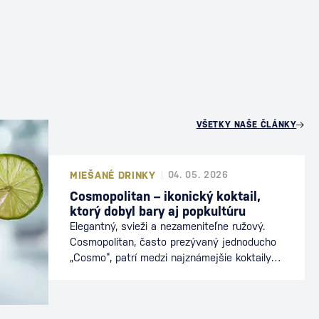
U
VŠETKY NAŠE ČLÁNKY
MIEŠANÉ DRINKY
04. 05. 2026
Cosmopolitan – ikonický koktail,
ktorý dobyl bary aj popkultúru
Elegantný, svieži a nezameniteľne ružový.
Cosmopolitan, často prezývaný jednoducho
„Cosmo“, patrí medzi najznámejšie koktaily
sveta. Preslávil sa nielen v baroch, ale aj v
popkultúre, kde sa stal symbolom
mestského štýlu a sofistikovanosti. Dnes je