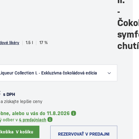
-
Čoko
symf
dové likéry
1.5 l
17 %
chutí
iqueur Collection I. - Exkluzívna čokoládová edícia
€
s DPH
a získajte lepšie ceny
bne, alebo u vás do 11.8.2026
ý odber v
4 predajniach
 košíka
V košíku
REZERVOVAŤ V PREDAJNI