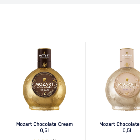
dlhého večera s priat
dôkazom, že aj relat
môže stať legendou.
Martini Za vznikom d
Mozart Chocolate Cream
Mozart Chocolate
0,5l
0,5l