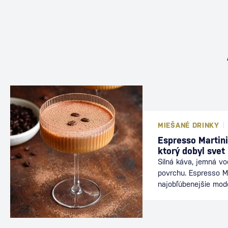
MIEŠANÉ DRINKY
Espresso Martini
ktorý dobyl svet
Silná káva, jemná v
povrchu. Espresso Ma
najobľúbenejšie mod
nájdete v baroch po
energiu kávy s elega
ideálnou voľbou po v