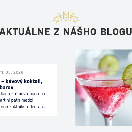
AKTUÁLNE Z NÁŠHO BLOG
11. 05. 2026
 – kávový koktail,
 barov
odka a krémová pena na
rtini patrí medzi
erné koktaily a dnes ho
 celom svete. Spája
nciou koktailu a je
ečeri alebo počas