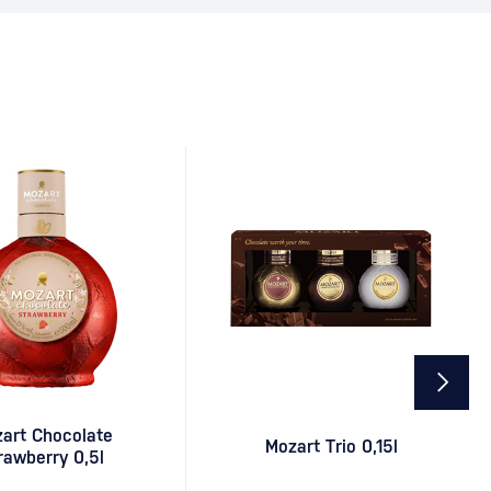
stálicou koktailových lístkov a obľúbeným
drinkom milovníkov vodky a citrusových
chutí. Ako vznikol koktail Cosmopolitan
Presný pôvod Cosmopolitanu…
art Chocolate
Mozart Trio 0,15l
rawberry 0,5l