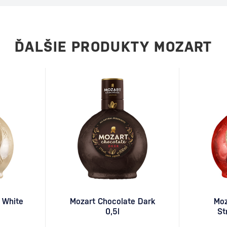
eľmi. Tento drink je
ívne mladý koktail sa
 Ako vznikol Espresso
rinku stojí…
ĎALŠIE PRODUKTY MOZART
 White
Mozart Chocolate Dark
Moz
0,5l
St