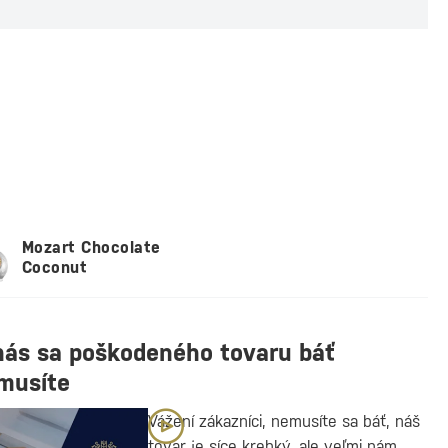
Mozart Chocolate
Coconut
nás sa poškodeného tovaru báť
musíte
Vážení zákazníci, nemusíte sa báť, náš
tovar je síce krehký, ale veľmi nám