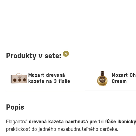
Produkty v sete:
4
Mozart drevená
Mozart Ch
kazeta na 3 fľaše
Cream
Popis
Elegantná
drevená kazeta navrhnutá pre tri fľaše ikonick
praktickosť do jedného nezabudnuteľného darčeka.