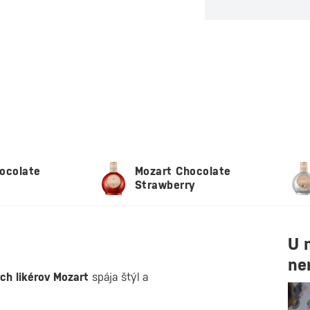
ocolate
Mozart Chocolate
Strawberry
U 
ne
ých likérov Mozart
spája štýl a