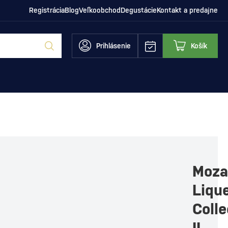
Registrácia
Blog
Veľkoobchod
Degustácie
Kontakt a predajne
Prihlásenie
Košík
Moza
Liqu
Colle
II.