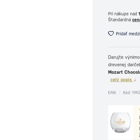
Pri nákupe nad
Štandardná
cen
Pridať medz
Darujte výnimo
drevenej darče
Mozart Chocol
celý popis
EAN:
Kód: YM