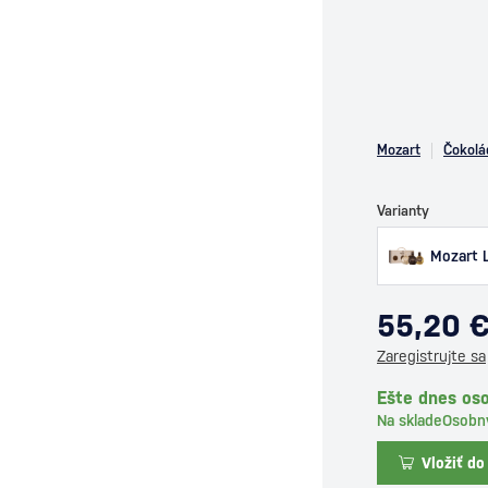
Mozart
Čokolá
Varianty
Mozart L
55,20 
Zaregistrujte sa
Ešte dnes oso
Na sklade
Osobn
Vložiť do