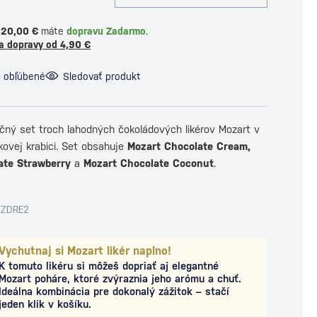
120,00 €
máte
dopravu Zadarmo
.
a dopravy od 4,90 €
i obľúbené
Sledovať produkt
čný set troch lahodných čokoládových likérov Mozart v
kovej krabici. Set obsahuje
Mozart Chocolate Cream,
ate Strawberry
a
Mozart Chocolate Coconut
.
OZDRE2
Vychutnaj si Mozart likér naplno!
K tomuto likéru si môžeš dopriať aj elegantné
Mozart poháre, ktoré zvýraznia jeho arómu a chuť.
Ideálna kombinácia pre dokonalý zážitok – stačí
jeden klik v košíku.