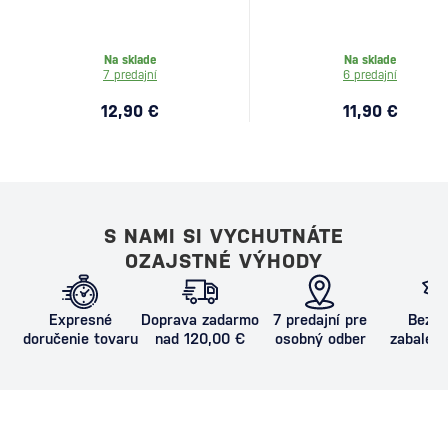
Na sklade
Na sklade
7 predajní
6 predajní
12,90 €
11,90 €
S NAMI SI VYCHUTNÁTE
OZAJSTNÉ VÝHODY
Expresné
Doprava zadarmo
7 predajní pre
Bezpe
doručenie tovaru
nad 120,00 €
osobný odber
zabalený
proti poš