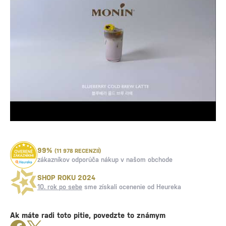
99%
(11 978 RECENZIÍ)
zákazníkov odporúča nákup v našom obchode
SHOP ROKU 2024
10. rok po sebe
sme získali ocenenie od Heureka
Ak máte radi toto pitie, povedzte to známym