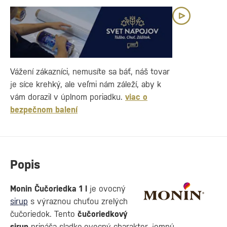
Vážení zákazníci, nemusíte sa báť, náš tovar
je síce krehký, ale veľmi nám záleží, aby k
vám dorazil v úplnom poriadku.
viac o
bezpečnom balení
Popis
Monin Čučoriedka 1 l
je ovocný
sirup
s výraznou chuťou zrelých
čučoriedok. Tento
čučoriedkový
sirup
prináša sladko-ovocný charakter, jemnú