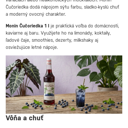
Čučoriedka dodá nápojom sýtu farbu, sladko-kyslú chuť
a moderný ovocný charakter.
Monin Čučoriedka 1 l
je praktická voľba do domácnosti,
kaviarne aj baru. Využijete ho na limonády, koktaily,
ľadové čaje, smoothies, dezerty, milkshaky aj
osviežujúce letné nápoje.
Vôňa a chuť