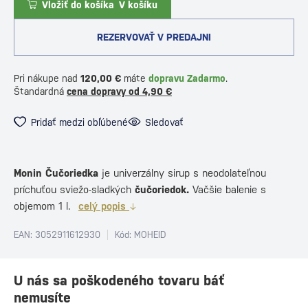
Vložiť do košíka
V košíku
REZERVOVAŤ V PREDAJNI
Pri nákupe nad
120,00 €
máte
dopravu Zadarmo
.
Štandardná
cena dopravy od 4,90 €
Pridať medzi obľúbené
Sledovať
Monin Čučoriedka
je univerzálny sirup s neodolateľnou
príchuťou sviežo-sladkých
čučoriedok.
Vačšie balenie s
objemom 1 l.
celý popis
EAN: 3052911612930
Kód: MOHEID
U nás sa poškodeného tovaru báť
nemusíte