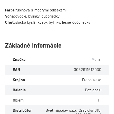
Farba:
rubínová s modrými odleskami
Vôňa:
ovocie, bylinky, čučoriedky
Chuť:
sladko-kyslá, kvety, bylinky, lesné čučoriedky
Základné informácie
Značka
Monin
EAN
3052911612930
Krajina
Francúzsko
Balenie
Bez obalu
Objem
1 l
Distribútor
Svet nápojov s.r.o., Oravická 615,