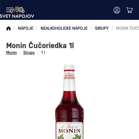
/
NÁPOJE
/
NEALKOHOLICKÉ NÁPOJE
/
SIRUPY
/
MONIN ČUČO
Monin Čučoriedka 1l
Monin
Sirupy
1 l