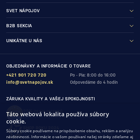
SVET NÁPOJOV
B2B SEKCIA
UNIKÁTNE U NÁS
OBJEDNÁVKY A INFORMÁCIE O TOVARE
+421 901 720 720
Po - Pia: 8:00 do 16:00
info@svetnapojov.sk
Odpovedáme do 4 hodín
ZÁRUKA KVALITY A VAŠEJ SPOKOJNOSTI
99%
(11 978 RECENZIÍ)
Táto webová lokalita používa súbory
zákazníkov odporúča nákup v našom obchode
cookie.
SHOP ROKU 2024
Súbory cookie používame na prispôsobenie obsahu, reklám a analýzu
10. rok po sebe
sme získali ocenenie od Heureka
návštevnosti. Informácie o vašom používaní našej stránky zdieľame aj