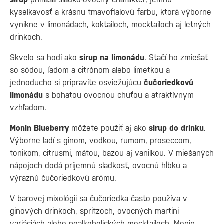
kyselkavosť a krásnu tmavofialovú farbu, ktorá výborne
vynikne v limonádach, koktailoch, mocktailoch aj letných
drinkoch.
Skvelo sa hodí ako
sirup na limonádu
. Stačí ho zmiešať
so sódou, ľadom a citrónom alebo limetkou a
jednoducho si pripravíte osviežujúcu
čučoriedkovú
limonádu
s bohatou ovocnou chuťou a atraktívnym
vzhľadom.
Monin Blueberry
môžete použiť aj ako
sirup do drinku
.
Výborne ladí s ginom, vodkou, rumom, proseccom,
tonikom, citrusmi, mätou, bazou aj vanilkou. V miešaných
nápojoch dodá príjemnú sladkosť, ovocnú hĺbku a
výraznú čučoriedkovú arómu.
V barovej mixológii sa čučoriedka často používa v
ginových drinkoch, spritzoch, ovocných martini
variáciách alebo nealkoholických mocktailoch. Monin