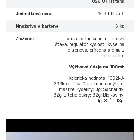
028 01 Trstená
Jednotková cena
14,30 € za 1l
Množstvo v kartóne
6 ks
Zloženie
voda, cukor, konc. citrónová
šťava, regulátor kyslosti: kyselina
citrónová, prírodná aróma z
čučoriedok.
Výživové údaje na 100ml:
Kalorická hodnota: 1392kJ-
333kcal; Tuk: 0g; z toho nasýtené
mastné kyseliny: 0g; Sacharidy:
82g; z toho cukry: 82g; Bielkoviny:
0g; Soľ:0,03g.