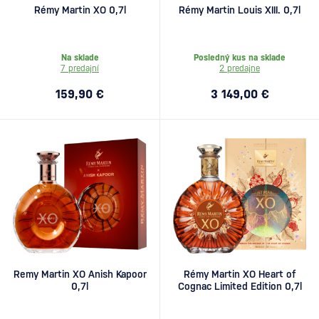
Rémy Martin XO 0,7l
Rémy Martin Louis XIII. 0,7l
Na sklade
Posledný kus na sklade
7 predajní
2 predajne
159,90 €
3 149,00 €
Remy Martin XO Anish Kapoor
Rémy Martin XO Heart of
0,7l
Cognac Limited Edition 0,7l