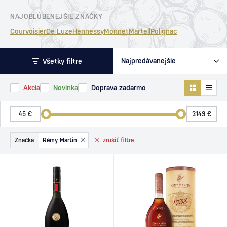
NAJOBLÚBENEJŠIE ZNAČKY
Courvoisier
De Luze
Hennessy
Monnet
Martell
Polignac
Všetky filtre
Akcia
Novinka
Doprava zadarmo
Značka
Rémy Martin
zrušiť
filtre