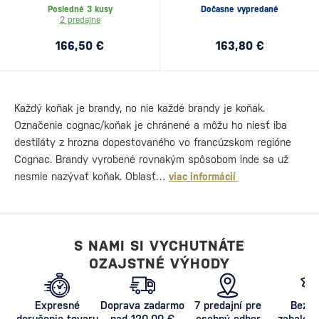
Posledné 3 kusy
Dočasne vypredané
2 predajne
166,50 €
163,80 €
Každý koňak je brandy, no nie každé brandy je koňak.
Označenie cognac/koňak je chránené a môžu ho niesť iba
destiláty z hrozna dopestovaného vo francúzskom regióne
Cognac. Brandy vyrobené rovnakým spôsobom inde sa už
nesmie nazývať koňak. Oblasť…
viac informácií
S NAMI SI VYCHUTNÁTE
OZAJSTNÉ VÝHODY
Expresné
Doprava zadarmo
7 predajní pre
Bezpe
doručenie tovaru
nad 120,00 €
osobný odber
zabalený