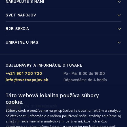
NAKUPUJTE S NAMI
SVET NÁPOJOV
B2B SEKCIA
UNIKÁTNE U NÁS
OBJEDNÁVKY A INFORMÁCIE O TOVARE
+421 901 720 720
Po - Pia: 8:00 do 16:00
info@svetnapojov.sk
Odpovedáme do 4 hodín
Táto webová lokalita používa súbory
ZÁRUKA KVALITY A VAŠEJ SPOKOJNOSTI
cookie.
99%
(11 978 RECENZIÍ)
Súbory cookie používame na prispôsobenie obsahu, reklám a analýzu
zákazníkov odporúča nákup v našom obchode
návštevnosti. Informácie o vašom používaní našej stránky zdieľame aj
s našimi reklamnými a analytickými partnermi, ktorí ich môžu
SHOP ROKU 2024
kombinovať s inými informáciami, ktoré ste im poskytli alebo ktoré
10. rok po sebe
sme získali ocenenie od Heureka