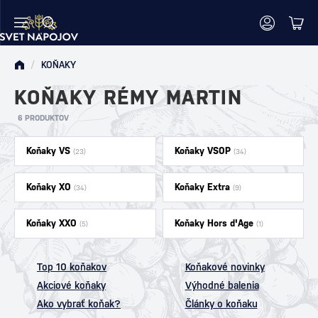
/
KOŇAKY
KOŇAKY RÉMY MARTIN
6 PRODUKTOV
Koňaky VS
Koňaky VSOP
(23)
(34)
Koňaky XO
Koňaky Extra
(34)
(9)
Koňaky XXO
Koňaky Hors d'Age
(5)
(1)
Top 10 koňakov
Koňakové novinky
Akciové koňaky
Výhodné balenia
Ako vybrať koňak?
Články o koňaku