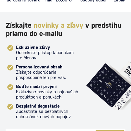
proti poš
Získajte
novinky a zľavy
v predstihu
priamo do e-mailu
Exkluzívne zľavy
Odomknite prístup k ponukám
pre členov.
Personalizovaný obsah
Získajte odporúčania
prispôsobené len pre vás.
Buďte medzi prvými
Exkluzívne novinky o najnovších
produktoch a ponukách.
Bezplatné degustácie
Zúčastnite sa bezplatných
ochutnávok nových nápojov