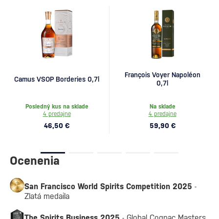
François Voyer Napoléon
Camus VSOP Borderies 0,7l
0,7l
Posledný kus na sklade
Na sklade
4 predajne
4 predajne
46,50 €
59,90 €
Ocenenia
San Francisco World Spirits Competition 2025
-
Zlatá medaila
The Spirits Business 2025
- Global Cognac Masters