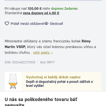
Pri nákupe nad
120,00 €
máte
dopravu Zadarmo
.
Štandardná
cena dopravy od 4,90 €
Pridať medzi obľúbené
Sledovať
Mimoriadne obľúbený a známy francúzsky koňak
Rémy
Martin VSOP,
ktorý vás očarí krásnou prenikavou vôňou a
božskou chuťou.
celý popis
EAN: 3024482270109
Kód: RMY7
Vychutnaj si každý dúšok naplno
Doplň si degustačný pohár a posuň zážitok o
level vyššie!
U nás sa poškodeného tovaru báť
nemusíte