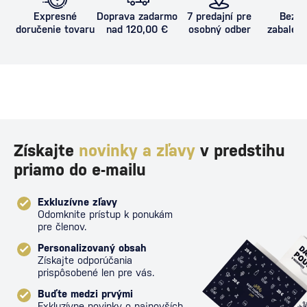
Expresné
Doprava zadarmo
7 predajní pre
Bezpe
doručenie tovaru
nad 120,00 €
osobný odber
zabalený
proti poš
Získajte
novinky a zľavy
v predstihu
priamo do e-mailu
Exkluzívne zľavy
Odomknite prístup k ponukám
pre členov.
Personalizovaný obsah
Získajte odporúčania
prispôsobené len pre vás.
Buďte medzi prvými
Exkluzívne novinky o najnovších