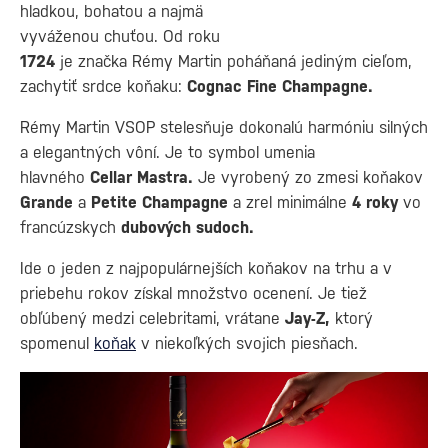
hladkou, bohatou a najmä
vyváženou chuťou. Od roku
1724
je značka Rémy Martin poháňaná jediným cieľom,
zachytiť srdce koňaku:
Cognac Fine Champagne.
Rémy Martin VSOP stelesňuje dokonalú harmóniu silných
a elegantných vôní. Je to symbol umenia
hlavného
Cellar Mastra.
Je vyrobený zo zmesi koňakov
Grande
a
Petite Champagne
a zrel minimálne
4 roky
vo
francúzskych
dubových sudoch.
Ide o jeden z najpopulárnejších koňakov na trhu a v
priebehu rokov získal množstvo ocenení. Je tiež
obľúbený medzi celebritami, vrátane
Jay-Z,
ktorý
spomenul
koňak
v niekoľkých svojich piesňach.