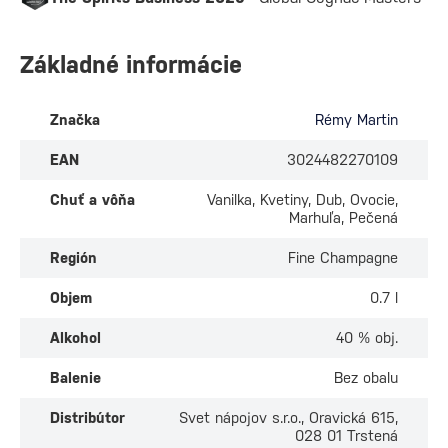
Základné informácie
Značka
Rémy Martin
EAN
3024482270109
Chuť a vôňa
Vanilka, Kvetiny, Dub, Ovocie,
Marhuľa, Pečená
Región
Fine Champagne
Objem
0.7 l
Alkohol
40 % obj.
Balenie
Bez obalu
Distribútor
Svet nápojov s.r.o., Oravická 615,
028 01 Trstená