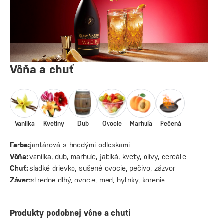
Vôňa a chuť
Vanilka
Kvetiny
Dub
Ovocie
Marhuľa
Pečená
Farba:
jantárová s hnedými odleskami
Vôňa:
vanilka, dub, marhule, jablká, kvety, olivy, cereálie
Chuť:
sladké drievko, sušené ovocie, pečivo, zázvor
Záver:
stredne dlhý, ovocie, med, bylinky, korenie
Produkty podobnej vône a chuti