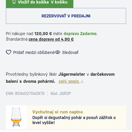
Vložiť do košíka
V košíku
REZERVOVAŤ V PREDAJNI
Pri nákupe nad
120,00 €
máte
dopravu Zadarmo
.
Štandardná
cena dopravy od 4,90 €
Pridať medzi obľúbené
Sledovať
Prvotriedny bylinkový likér
Jägermeister
v
darčekovom
balení s
dvoma pohármi.
celý popis
EAN: 8594027040979
Kód: JGR2P
Vychutnaj si rum naplno
Doplň si degustačný pohár a posuň zážitok o
level vyššie!