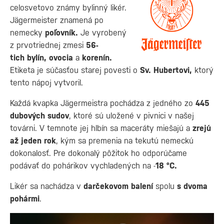
celosvetovo známy bylinný likér.
Jägermeister znamená po
nemecky
poľovník.
Je vyrobený
z prvotriednej zmesi
56-
tich
bylín, ovocia
a
korenín.
Etiketa je súčasťou starej povesti o
Sv. Hubertovi,
ktorý
tento nápoj vytvoril.
Každá kvapka Jägermeistra pochádza z jedného zo
445
dubových sudov
, ktoré sú uložené v pivnici v našej
továrni. V temnote jej hlbín sa maceráty miešajú a
zrejú
až jeden rok
, kým sa premenia na tekutú nemeckú
dokonalosť. Pre dokonalý pôžitok ho odporúčame
podávať do pohárikov vychladených na -
18 °C.
Likér sa nachádza v
darčekovom balení
spolu
s dvoma
pohármi
.