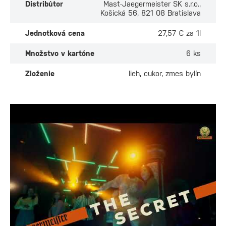
Distribútor
Mast-Jaegermeister SK s.r.o.,
Košická 56, 821 08 Bratislava
Jednotková cena
27,57 € za 1l
Množstvo v kartóne
6 ks
Zloženie
lieh, cukor, zmes bylín