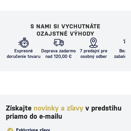
S NAMI SI VYCHUTNÁTE
OZAJSTNÉ VÝHODY
Expresné
Doprava zadarmo
7 predajní pre
Bezpe
doručenie tovaru
nad 120,00 €
osobný odber
zabalený
proti poš
Získajte
novinky a zľavy
v predstihu
priamo do e-mailu
Exkluzívne zľavy