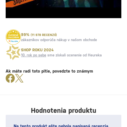
99%
(11 978 RECENZIÍ)
zákazníkov odporúča nákup v našom obchode
SHOP ROKU 2024
10. rok po sebe
sme získali ocenenie od Heureka
Ak máte radi toto pitie, povedzte to známym
Hodnotenia produktu
Na tento produkt ešte nebola napísaná recenzia