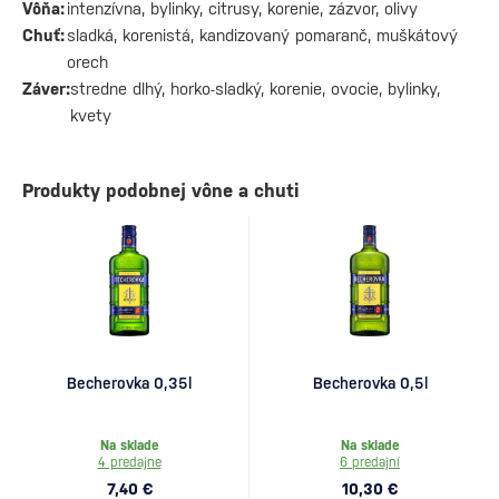
Vôňa:
intenzívna, bylinky, citrusy, korenie, zázvor, olivy
Chuť:
sladká, korenistá, kandizovaný pomaranč, muškátový
orech
Záver:
stredne dlhý, horko-sladký, korenie, ovocie, bylinky,
kvety
Produkty podobnej vône a chuti
Becherovka 0,35l
Becherovka 0,5l
Na sklade
Na sklade
4 predajne
6 predajní
7,40 €
10,30 €