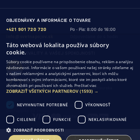
OBJEDNÁVKY A INFORMÁCIE O TOVARE
+421 901 720 720
Po - Pia: 8:00 do 16:00
info@svetnapojov.sk
Odpovedáme do 4 hodín
Táto webová lokalita používa súbory
cookie.
ZÁRUKA KVALITY A VAŠEJ SPOKOJNOSTI
Súbory cookie používame na prispôsobenie obsahu, reklám a analýzu
99%
(11 978 RECENZIÍ)
návštevnosti. Informácie o vašom používaní našej stránky zdieľame aj
zákazníkov odporúča nákup v našom obchode
s našimi reklamnými a analytickými partnermi, ktorí ich môžu
kombinovať s inými informáciami, ktoré ste im poskytli alebo ktoré
SHOP ROKU 2024
zhromaždili pri používaní ich služieb.
Prečítať viac
10. rok po sebe
sme získali ocenenie od Heureka
ZOBRAZIŤ VŠETKÝCH PARTNEROV
(1593) →
NEVYHNUTNE POTREBNÉ
VÝKONNOSŤ
Ochrana osobných údajov
Obchodné podmienky
Odstúpenie od zmluvy
CIELENIE
FUNKCIE
NEKLASIFIKOVANÉ
ZOBRAZIŤ PODROBNOSTI
© 2026 Svet nápojov