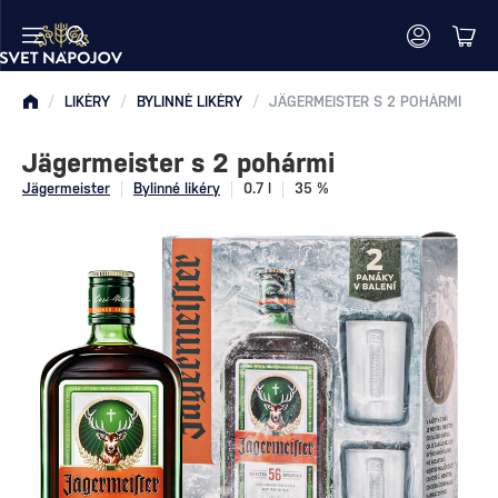
/
LIKÉRY
/
BYLINNÉ LIKÉRY
/
JÄGERMEISTER S 2 POHÁRMI
Jägermeister s 2 pohármi
Jägermeister
Bylinné likéry
0.7 l
35 %