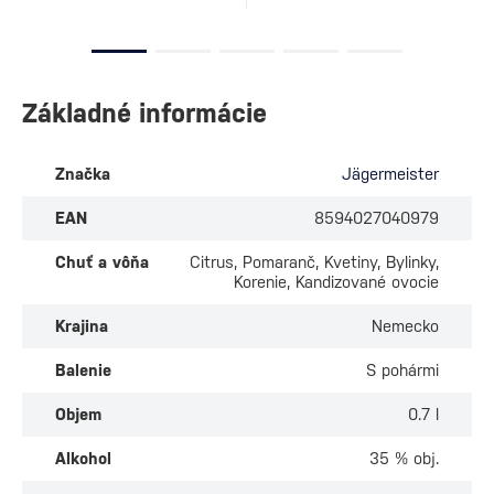
Základné informácie
Značka
Jägermeister
EAN
8594027040979
Chuť a vôňa
Citrus, Pomaranč, Kvetiny, Bylinky,
Korenie, Kandizované ovocie
Krajina
Nemecko
Balenie
S pohármi
Objem
0.7 l
Alkohol
35 % obj.