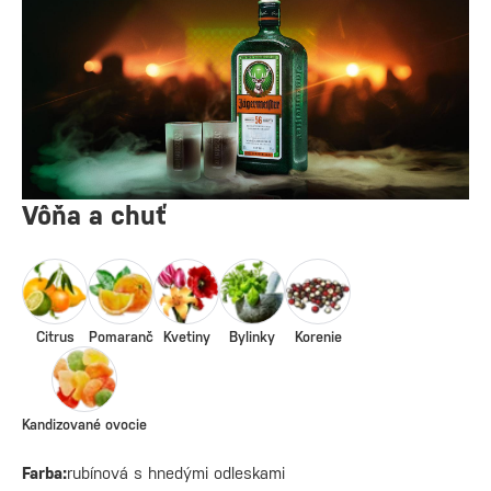
Vôňa a chuť
Citrus
Pomaranč
Kvetiny
Bylinky
Korenie
Kandizované ovocie
Farba:
rubínová s hnedými odleskami