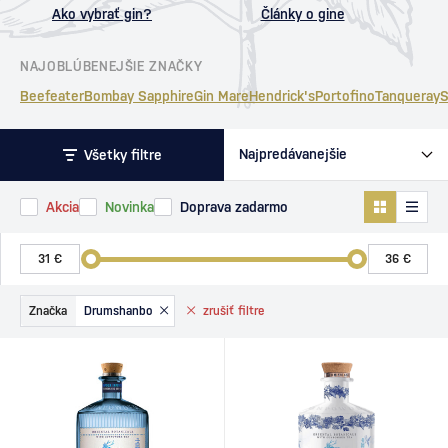
Ako vybrať gin?
Články o gine
NAJOBLÚBENEJŠIE ZNAČKY
Beefeater
Bombay Sapphire
Gin Mare
Hendrick's
Portofino
Tanqueray
S
Všetky filtre
Akcia
Novinka
Doprava zadarmo
Značka
Drumshanbo
zrušiť
filtre