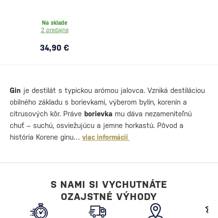
Na sklade
2 predajne
34,90 €
Gin
je destilát s typickou arómou jalovca. Vzniká destiláciou
obilného základu s borievkami, výberom bylín, korenín a
citrusových kôr. Práve
borievka
mu dáva nezameniteľnú
chuť – suchú, osviežujúcu a jemne horkastú. Pôvod a
história Korene ginu…
viac informácií
S NAMI SI VYCHUTNÁTE
OZAJSTNÉ VÝHODY