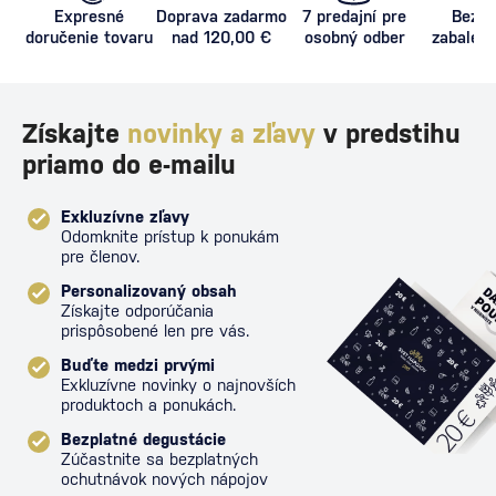
Expresné
Doprava zadarmo
7 predajní pre
Bezpe
doručenie tovaru
nad 120,00 €
osobný odber
zabalený
proti poš
Získajte
novinky a zľavy
v predstihu
priamo do e-mailu
Exkluzívne zľavy
Odomknite prístup k ponukám
pre členov.
Personalizovaný obsah
Získajte odporúčania
prispôsobené len pre vás.
Buďte medzi prvými
Exkluzívne novinky o najnovších
produktoch a ponukách.
Bezplatné degustácie
Zúčastnite sa bezplatných
ochutnávok nových nápojov