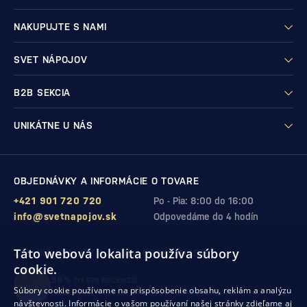
NAKUPUJTE S NAMI
SVET NÁPOJOV
B2B SEKCIA
UNIKÁTNE U NÁS
OBJEDNÁVKY A INFORMÁCIE O TOVARE
+421 901 720 720
Po - Pia: 8:00 do 16:00
info@svetnapojov.sk
Odpovedáme do 4 hodín
Táto webová lokalita používa súbory
ZÁRUKA KVALITY A VAŠEJ SPOKOJNOSTI
cookie.
99%
(11 978 RECENZIÍ)
Súbory cookie používame na prispôsobenie obsahu, reklám a analýzu
zákazníkov odporúča nákup v našom obchode
návštevnosti. Informácie o vašom používaní našej stránky zdieľame aj