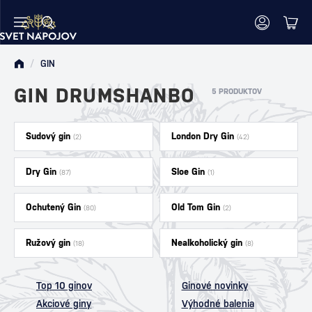
/
GIN
GIN DRUMSHANBO
5 PRODUKTOV
Sudový gin
London Dry Gin
(2)
(42)
Dry Gin
Sloe Gin
(87)
(1)
Ochutený Gin
Old Tom Gin
(80)
(2)
Ružový gin
Nealkoholický gin
(18)
(8)
Top 10 ginov
Ginové novinky
Akciové giny
Výhodné balenia