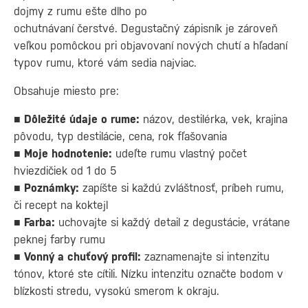
dojmy z rumu ešte dlho po
ochutnávaní čerstvé. Degustačný zápisník je zároveň
veľkou pomôckou pri objavovaní nových chutí a hľadaní
typov rumu, ktoré vám sedia najviac.
Obsahuje miesto pre:
■ Dôležité údaje o rume:
názov, destilérka, vek, krajina
pôvodu, typ destilácie, cena, rok fľašovania
■ Moje hodnotenie:
udeľte rumu vlastný počet
hviezdičiek od 1 do 5
■ Poznámky:
zapíšte si každú zvláštnosť, príbeh rumu,
či recept na koktejl
■ Farba:
uchovajte si každý detail z degustácie, vrátane
peknej farby rumu
■ Vonný a chuťový profil:
zaznamenajte si intenzitu
tónov, ktoré ste cítili. Nízku intenzitu označte bodom v
blízkosti stredu, vysokú smerom k okraju.