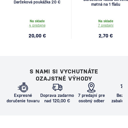
Darčeková poukážka 20 €
matná na 1 fľašu
Na sklade
Na sklade
4 predajne
7 predajní
20,00 €
2,70 €
S NAMI SI VYCHUTNÁTE
OZAJSTNÉ VÝHODY
Expresné
Doprava zadarmo
7 predajní pre
Bezpe
doručenie tovaru
nad 120,00 €
osobný odber
zabalený
proti poš