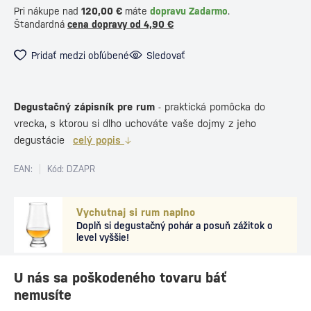
Pri nákupe nad
120,00 €
máte
dopravu Zadarmo
.
Štandardná
cena dopravy od 4,90 €
Pridať medzi obľúbené
Sledovať
Degustačný zápisník pre rum
- praktická pomôcka do
vrecka, s ktorou si dlho uchováte vaše dojmy z jeho
degustácie
celý popis
EAN:
Kód: DZAPR
Vychutnaj si rum naplno
Doplň si degustačný pohár a posuň zážitok o
level vyššie!
U nás sa poškodeného tovaru báť
nemusíte