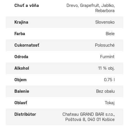
Chuť a vôňa
Drevo, Grapefruit, Jablko,
Rebarbora
Krajina
Slovensko
Farba
Biele
Cukornatosť
Polosuché
Odroda
Furmint
Alkohol
11 % obj.
Objem
0.75 l
Balenie
Bez obalu
Oblasť
Tokaj
Distribútor
Chateau GRAND BARI s.r.o.,
Poštová 8, 040 01 Košice