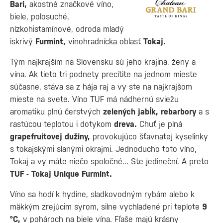
Bari,
akostné značkové víno,
biele, polosuché,
nízkohistamínové, odroda mladý
iskrivý
Furmint
,
vinohradnícka oblasť
Tokaj.
Tým najkrajším na Slovensku sú jeho krajina, ženy a
vína. Ak tieto tri podnety precítite na jednom mieste
súčasne, stáva sa z hája raj a vy ste na najkrajšom
mieste na svete. Víno TUF má nádhernú sviežu
aromatiku plnú čerstvých
zelených jabĺk, rebarbory
a s
rastúcou teplotou i dotykom
dreva.
Chuť je plná
grapefruitovej dužiny,
provokujúco šťavnatej kyselinky
s tokajskými slanými okrajmi. Jednoducho toto víno,
Tokaj a vy máte niečo spoločné... Ste jedineční. A preto
TUF - Tokaj Unique Furmint.
Víno sa hodí k hydine, sladkovodným rybám alebo k
mäkkým zrejúcim syrom, silne vychladené pri teplote
9
°C,
v pohároch na biele vína. Fľaše majú krásny