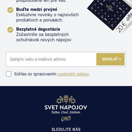
prispôsobené len pre vás.
Buďte medzi prvými
Exkluzívne novinky o najnovších
produktoch a ponukách.
Bezplatné degustácie
Zúčastnite sa bezplatných
ochutnávok nových nápojov
ODOSLAŤ
Súhlas so spracovaním
osobných údajov
.
SLEDUJTE NÁS