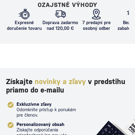
OZAJSTNÉ VÝHODY
Expresné
Doprava zadarmo
7 predajní pre
Bezpe
doručenie tovaru
nad 120,00 €
osobný odber
zabalený
proti poš
Získajte
novinky a zľavy
v predstihu
priamo do e-mailu
Exkluzívne zľavy
Odomknite prístup k ponukám
pre členov.
Personalizovaný obsah
Získajte odporúčania