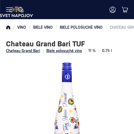
/
VÍNO
/
BIELE VÍNO
/
BIELE POLOSUCHÉ VÍNO
/
CHATEAU GRA
Chateau Grand Bari TUF
Chateau Grand Bari
Biele polosuché víno
11 %
0.75 l