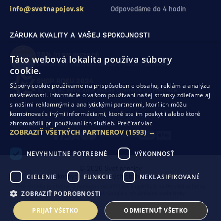
info@svetnapojov.sk
Odpovedáme do 4 hodín
ZÁRUKA KVALITY A VAŠEJ SPOKOJNOSTI
99%
(11 978 RECENZIÍ)
Táto webová lokalita používa súbory
zákazníkov odporúča nákup v našom obchode
cookie.
SHOP ROKU 2024
Súbory cookie používame na prispôsobenie obsahu, reklám a analýzu
10. rok po sebe
sme získali ocenenie od Heureka
návštevnosti. Informácie o vašom používaní našej stránky zdieľame aj
s našimi reklamnými a analytickými partnermi, ktorí ich môžu
kombinovať s inými informáciami, ktoré ste im poskytli alebo ktoré
Ochrana osobných údajov
Obchodné podmienky
zhromaždili pri používaní ich služieb.
Prečítať viac
Odstúpenie od zmluvy
ZOBRAZIŤ VŠETKÝCH PARTNEROV
(1593) →
NEVYHNUTNE POTREBNÉ
VÝKONNOSŤ
© 2026 Svet nápojov
CIELENIE
FUNKCIE
NEKLASIFIKOVANÉ
Tvorba výkonných internetových obchodov od
RIESENIA
Táto stránka je chránená pomocou reCAPTCHA a uplatňujú sa
Pravidlá ochrany
ZOBRAZIŤ PODROBNOSTI
osobných údajov
spoločnosti Google a ich
Zmluvné podmienky
.
PRIJAŤ VŠETKO
ODMIETNUŤ VŠETKO