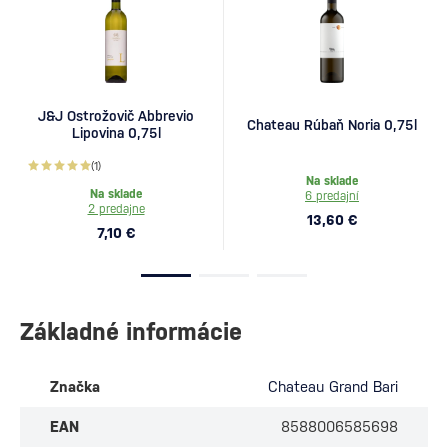
J&J Ostrožovič Abbrevio
Chateau Rúbaň Noria 0,75l
Lipovina 0,75l
(1)
Na sklade
Na sklade
6 predajní
2 predajne
13,60 €
7,10 €
Základné informácie
Značka
Chateau Grand Bari
EAN
8588006585698