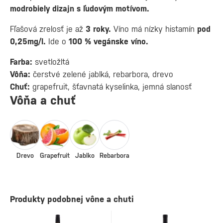
modrobiely dizajn s ľudovým motívom.
Fľašová zrelosť je až
3 roky.
Víno má nízky histamín
pod
0,25mg/l.
Ide o
100 % vegánske víno.
Farba:
svetložltá
Vôňa:
čerstvé zelené jablká, rebarbora, drevo
Chuť:
grapefruit, šťavnatá kyselinka, jemná slanosť
Vôňa a chuť
Drevo
Grapefruit
Jablko
Rebarbora
Produkty podobnej vône a chuti