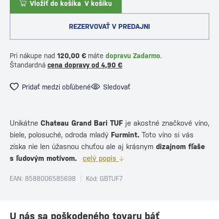
Vložiť do košíka
V košíku
REZERVOVAŤ V PREDAJNI
Pri nákupe nad
120,00 €
máte
dopravu Zadarmo
.
Štandardná
cena dopravy od 4,90 €
Pridať medzi obľúbené
Sledovať
Unikátne
Chateau Grand Bari TUF
je akostné značkové víno,
biele, polosuché, odroda mladý
Furmint
.
Toto víno si vás
získa nie len úžasnou chuťou ale aj krásnym
dizajnom fľaše
s ľudovým motívom.
celý popis
EAN: 8588006585698
Kód: GBTUF7
U nás sa poškodeného tovaru báť