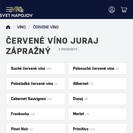
/
VÍNO
/
ČERVENÉ VÍNO
ČERVENÉ VÍNO JURAJ
ZÁPRAŽNÝ
3 PRODUKTY
Suché červené víno
Polosuché červené víno
(93)
(6)
Polosladké červené víno
Alibernet
(4)
(11)
Cabernet Sauvignon
Dunaj
(10)
(8)
Frankovka
Merlot
(13)
(11)
Pinot Noir
Primitivo
(4)
(23)