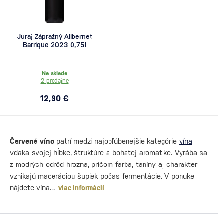
Juraj Zápražný Alibernet
Barrique 2023 0,75l
Na sklade
2 predajne
12,90 €
Červené víno
patrí medzi najobľúbenejšie kategórie
vína
vďaka svojej hĺbke, štruktúre a bohatej aromatike. Vyrába sa
z modrých odrôd hrozna, pričom farba, taníny aj charakter
vznikajú maceráciou šupiek počas fermentácie. V ponuke
nájdete vína…
viac informácií