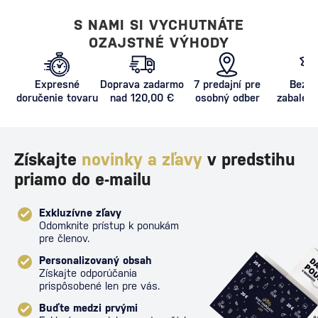
S NAMI SI VYCHUTNÁTE
OZAJSTNÉ VÝHODY
Expresné
Doprava zadarmo
7 predajní pre
Bezpe
doručenie tovaru
nad 120,00 €
osobný odber
zabalený
proti poš
Získajte
novinky a zľavy
v predstihu
priamo do e-mailu
Exkluzívne zľavy
Odomknite prístup k ponukám
pre členov.
Personalizovaný obsah
Získajte odporúčania
prispôsobené len pre vás.
Buďte medzi prvými