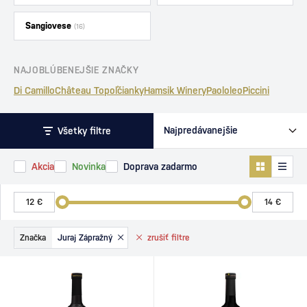
Sangiovese
(16)
NAJOBLÚBENEJŠIE ZNAČKY
Di Camillo
Château Topoľčianky
Hamsik Winery
Paololeo
Piccini
Všetky filtre
Akcia
Novinka
Doprava zadarmo
Značka
Juraj Zápražný
zrušiť
filtre