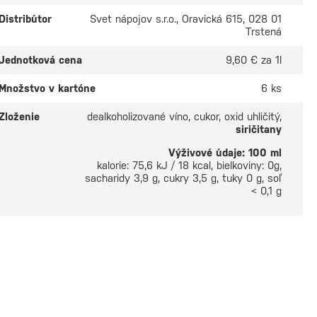
Distribútor
Svet nápojov s.r.o., Oravická 615, 028 01
Trstená
Jednotková cena
9,60 € za 1l
Množstvo v kartóne
6 ks
Zloženie
dealkoholizované víno, cukor, oxid uhličitý,
siričitany
Výživové údaje: 100 ml
kalorie: 75,6 kJ / 18 kcal, bielkoviny: 0g,
sacharidy 3,9 g, cukry 3,5 g, tuky 0 g, soľ
< 0,1 g