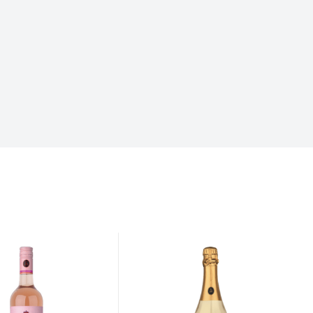
vzniklo varené víno Varené víno má korene v
staroveku – Rimania ho…