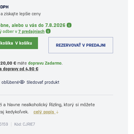
 DPH
a získajte lepšie ceny
bne, alebo u vás do 7.8.2026
ý odber v
7 predajniach
 košíka
V košíku
REZERVOVAŤ V PREDAJNI
120,00 €
máte
dopravu Zadarmo
.
a dopravy od 4,90 €
i obľúbené
Sledovať produkt
ži a hlavne nealkoholický Rizling, ktorý si môžete
zaj kedykoľvek.
celý popis
5159
Kód: CJRIE7