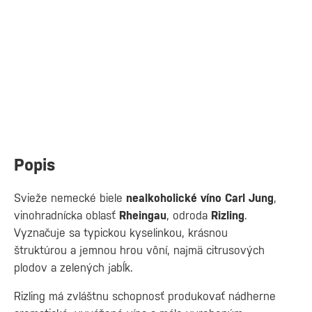
Popis
Svieže nemecké biele
nealkoholické víno Carl Jung
,
vinohradnícka oblasť
Rheingau
, odroda
Rizling
.
Vyznačuje sa typickou kyselinkou, krásnou
štruktúrou a jemnou hrou vôní, najmä citrusových
plodov a zelených jabĺk.
Rizling má zvláštnu schopnosť produkovať nádherne