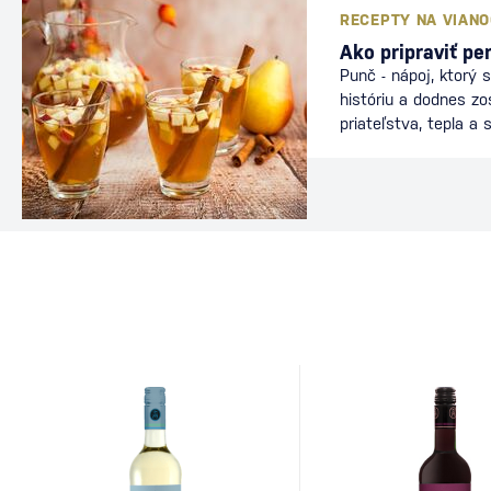
Ako pripraviť pe
Punč - nápoj, ktorý 
históriu a dodnes z
priateľstva, tepla a 
Jeho názov pochádza
pañch (päť) – podľa 
ingrediencií: alkoholu
korenia. Do Európy sa
cez obchodníkov Brit
spoločnosti a rýchlo
slávnosti aj v zimn