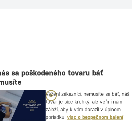
nás sa poškodeného tovaru báť
musíte
Vážení zákazníci, nemusíte sa báť, náš
tovar je síce krehký, ale veľmi nám
záleží, aby k vám dorazil v úplnom
poriadku.
viac o bezpečnom balení