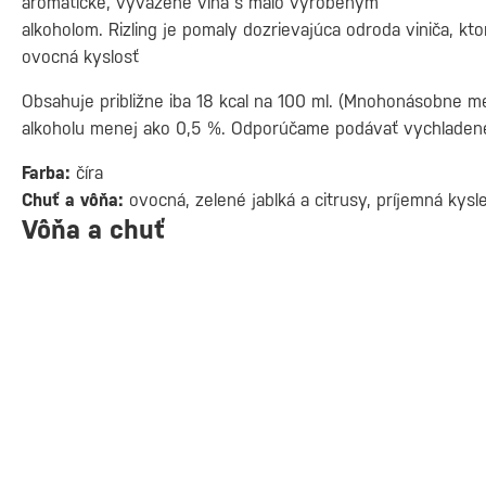
aromatické, vyvážené vína s málo vyrobeným
alkoholom. Rizling je pomaly dozrievajúca odroda viniča, kt
ovocná kyslosť
Obsahuje približne iba 18 kcal na 100 ml. (Mnohonásobne me
alkoholu menej ako 0,5 %. Odporúčame podávať vychladené 
Farba:
číra
Chuť a vôňa:
ovocná, zelené jablká a citrusy, príjemná kysle
Vôňa a chuť