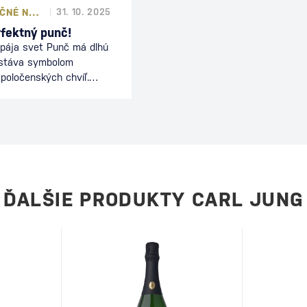
RECEPTY NA VIANOČNÉ NÁPOJE
31. 10. 2025
rfektný punč!
spája svet Punč má dlhú
ostáva symbolom
spoločenských chvíľ.
 z indického slova
piatich základných
, cukru, citrusov, vody a
 dostal v 17. storočí
skej Východoindickej
 si našiel cestu na
ých…
ĎALŠIE PRODUKTY CARL JUNG