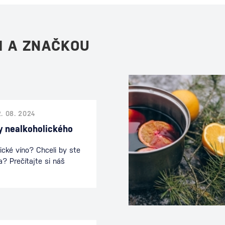
M A ZNAČKOU
2. 08. 2024
y nealkoholického
ické víno? Chceli by ste
a? Prečítajte si náš