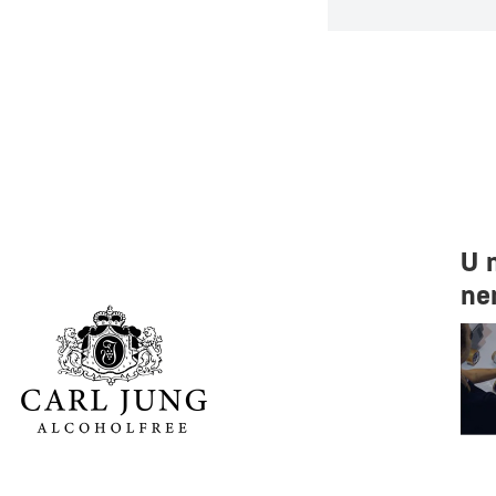
U 
ne