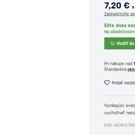
7,20 €
s
Zaregistrujte sa
Ešte dnes oso
Na sklade
Osobn
Vložiť do
Pri nákupe nad
Štandardná
cen
Pridať medz
Vynikajúci svie
vychutnať nao
EAN: 400942788