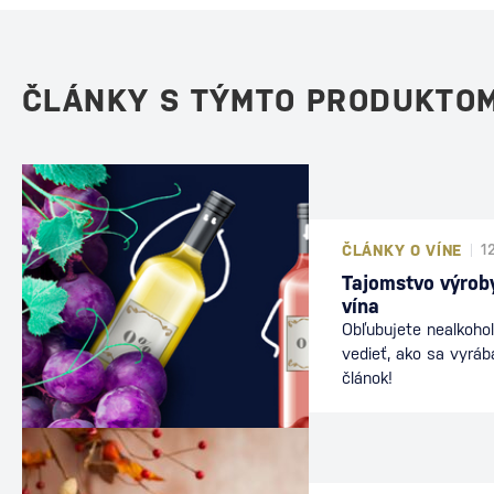
ČLÁNKY S TÝMTO PRODUKTO
ČLÁNKY O VÍNE
1
Tajomstvo výrob
vína
Obľubujete nealkohol
vedieť, ako sa vyráb
článok!