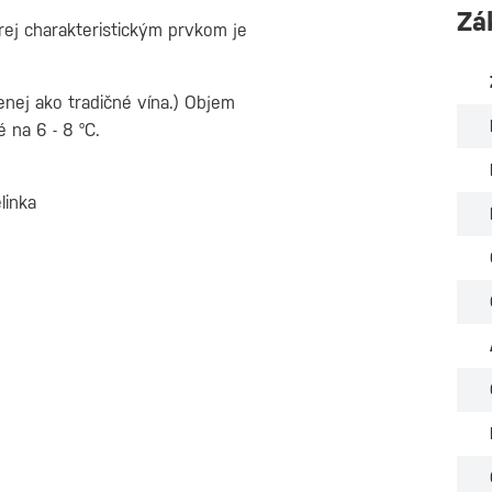
Zá
orej charakteristickým prvkom je
nej ako tradičné vína.) Objem
na 6 - 8 °C.
linka