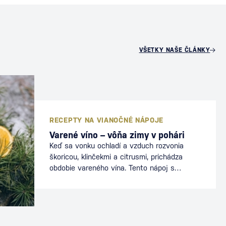
VŠETKY NAŠE ČLÁNKY
RECEPTY NA VIANOČNÉ NÁPOJE
Varené víno – vôňa zimy v pohári
Keď sa vonku ochladí a vzduch rozvonia
škoricou, klinčekmi a citrusmi, prichádza
obdobie vareného vína. Tento nápoj s
históriou siahajúcou až do starovekého Ríma
dnes neodmysliteľne patrí k zimným trhom,
sviatkom aj domácim večerom. Varené víno
nie je len o chuti, ale aj o atmosfére – o
teple, ktoré prináša do rúk aj duše. Ako