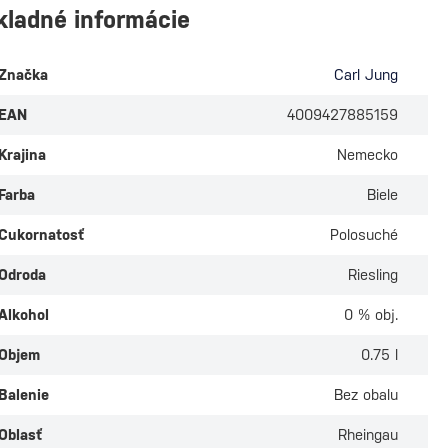
kladné informácie
Značka
Carl Jung
EAN
4009427885159
Krajina
Nemecko
Farba
Biele
Cukornatosť
Polosuché
Odroda
Riesling
Alkohol
0 % obj.
Objem
0.75 l
Balenie
Bez obalu
Oblasť
Rheingau