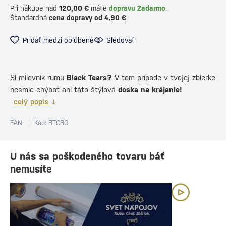
Pri nákupe nad
120,00 €
máte
dopravu Zadarmo
.
Štandardná
cena dopravy od 4,90 €
Pridať medzi obľúbené
Sledovať
Si milovník rumu
Black Tears?
V tom prípade v tvojej zbierke
nesmie chýbať ani táto štýlová
doska na krájanie!
celý popis
EAN:
Kód: BTCBO
U nás sa poškodeného tovaru báť
nemusíte