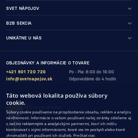
SVET NÁPOJOV
B2B SEKCIA
UNIKÁTNE U NÁS
OBJEDNÁVKY A INFORMÁCIE O TOVARE
+421 901 720 720
Po - Pia: 8:00 do 16:00
info@svetnapojov.sk
Odpovedáme do 4 hodín
Táto webová lokalita používa súbory
ZÁRUKA KVALITY A VAŠEJ SPOKOJNOSTI
cookie.
99%
(11 978 RECENZIÍ)
Súbory cookie používame na prispôsobenie obsahu, reklám a analýzu
zákazníkov odporúča nákup v našom obchode
návštevnosti. Informácie o vašom používaní našej stránky zdieľame aj
s našimi reklamnými a analytickými partnermi, ktorí ich môžu
SHOP ROKU 2024
kombinovať s inými informáciami, ktoré ste im poskytli alebo ktoré
10. rok po sebe
sme získali ocenenie od Heureka
zhromaždili pri používaní ich služieb.
Prečítať viac