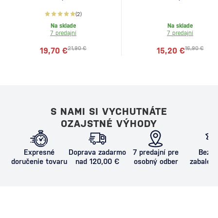
(2)
Na sklade
Na sklade
7 predajní
7 predajní
21,90 €
16,90 €
19,70 €
15,20 €
S NAMI SI VYCHUTNÁTE
OZAJSTNÉ VÝHODY
Expresné
Doprava zadarmo
7 predajní pre
Bezpe
doručenie tovaru
nad 120,00 €
osobný odber
zabalený
proti poš