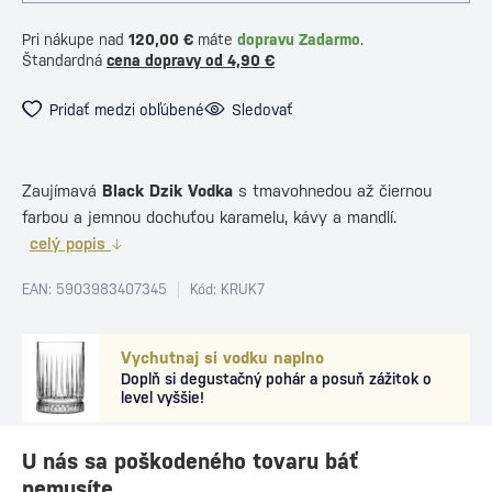
Pri nákupe nad
120,00 €
máte
dopravu Zadarmo
.
Štandardná
cena dopravy od 4,90 €
Pridať medzi obľúbené
Sledovať
Zaujímavá
Black Dzik Vodka
s tmavohnedou až čiernou
farbou a jemnou dochuťou karamelu, kávy a mandlí.
celý popis
EAN: 5903983407345
Kód: KRUK7
Vychutnaj si vodku naplno
Doplň si degustačný pohár a posuň zážitok o
level vyššie!
U nás sa poškodeného tovaru báť
nemusíte