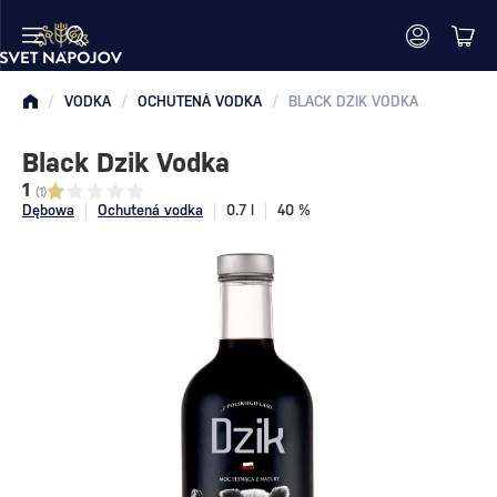
/
VODKA
/
OCHUTENÁ VODKA
/
BLACK DZIK VODKA
Black Dzik Vodka
1
(1)
Dębowa
Ochutená vodka
0.7 l
40 %