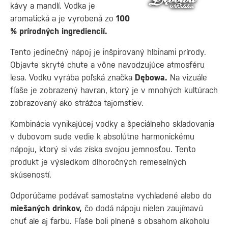
kávy a mandlí. Vodka je
aromatická a je vyrobená zo
100
% prírodných ingrediencií.
Tento jedinečný nápoj je inšpirovaný hlbinami prírody.
Objavte skryté chute a vône navodzujúce atmosféru
lesa. Vodku vyrába poľská značka
Dębowa.
Na vizuále
fľaše je zobrazený havran, ktorý je v mnohých kultúrach
zobrazovaný ako strážca tajomstiev.
Kombinácia vynikajúcej vodky a špeciálneho skladovania
v dubovom sude vedie k absolútne harmonickému
nápoju, ktorý si vás získa svojou jemnosťou. Tento
produkt je výsledkom dlhoročných remeselných
skúseností.
Odporúčame podávať samostatne vychladené alebo do
miešaných drinkov,
čo dodá nápoju nielen zaujímavú
chuť ale aj farbu. Fľaše boli plnené s obsahom alkoholu