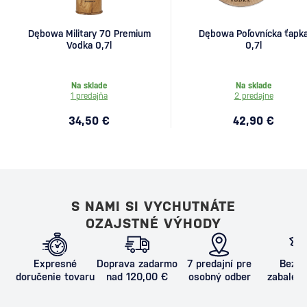
Dębowa Military 70 Premium
Dębowa Poľovnícka ťapk
Vodka 0,7l
0,7l
Na sklade
Na sklade
1 predajňa
2 predajne
34,50 €
42,90 €
S NAMI SI VYCHUTNÁTE
OZAJSTNÉ VÝHODY
Expresné
Doprava zadarmo
7 predajní pre
Bezpe
doručenie tovaru
nad 120,00 €
osobný odber
zabalený
proti poš