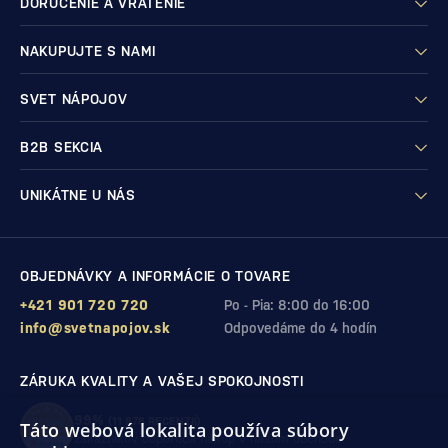
DORUČENIE A VRÁTENIE
NAKUPUJTE S NAMI
SVET NÁPOJOV
B2B SEKCIA
UNIKÁTNE U NÁS
OBJEDNÁVKY A INFORMÁCIE O TOVARE
+421 901 720 720
Po - Pia: 8:00 do 16:00
info@svetnapojov.sk
Odpovedáme do 4 hodín
ZÁRUKA KVALITY A VAŠEJ SPOKOJNOSTI
99%
(11 978 RECENZIÍ)
Táto webová lokalita používa súbory
zákazníkov odporúča nákup v našom obchode