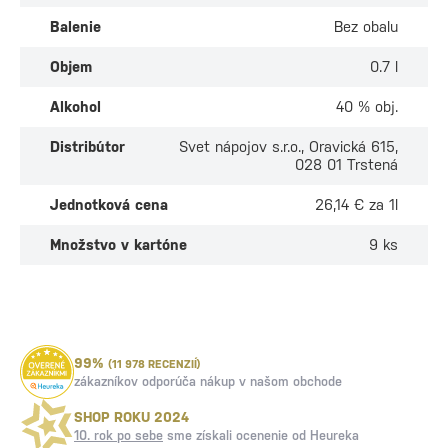
Balenie
Bez obalu
Objem
0.7 l
Alkohol
40 % obj.
Distribútor
Svet nápojov s.r.o., Oravická 615,
028 01 Trstená
Jednotková cena
26,14 € za 1l
Množstvo v kartóne
9 ks
99%
(11 978 RECENZIÍ)
zákazníkov odporúča nákup v našom obchode
SHOP ROKU 2024
10. rok po sebe
sme získali ocenenie od Heureka