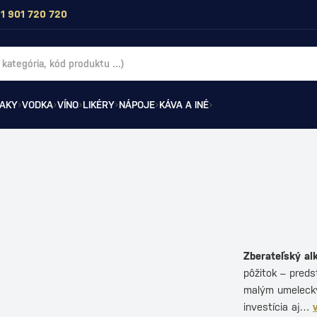
1 901 720 720
AKY
VODKA
VÍNO
LIKÉRY
NÁPOJE
KÁVA A INÉ
H
Zberateľský al
pôžitok – preds
malým umeleckým
investícia aj…