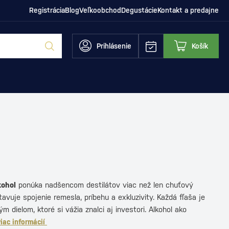
Registrácia
Blog
Veľkoobchod
Degustácie
Kontakt a predajne
Prihlásenie
Košík
kohol
ponúka nadšencom destilátov viac než len chuťový
tavuje spojenie remesla, príbehu a exkluzivity. Každá fľaša je
 dielom, ktoré si vážia znalci aj investori. Alkohol ako
viac informácií