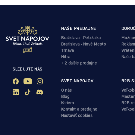
NAŠE PREDAJNE
DORUČ
Bratislava - Petržalka
Možnos
Bratislava - Nové Mesto
Reklam
Trnava
Vráten
Nitra
Naše b
+ 2 ďalšie predajne
SLEDUJTE NÁS
SVET NÁPOJOV
B2B S
O nás
Veľkob
Blog
Master
Kariéra
B2B reg
Kontakt a predajne
Veľkoo
Nastaviť cookies