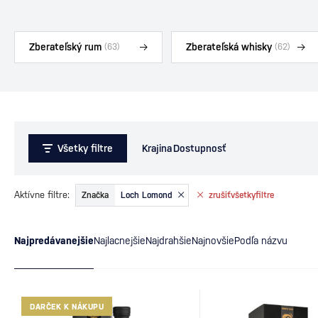
Zberateľský rum
Zberateľská whisky
(63)
(62)
Všetky filtre
Krajina
Dostupnosť
Aktívne filtre:
Značka
Loch Lomond
zrušiť
všetky
filtre
Najpredávanejšie
Najlacnejšie
Najdrahšie
Najnovšie
Podľa názvu
DARČEK K NÁKUPU