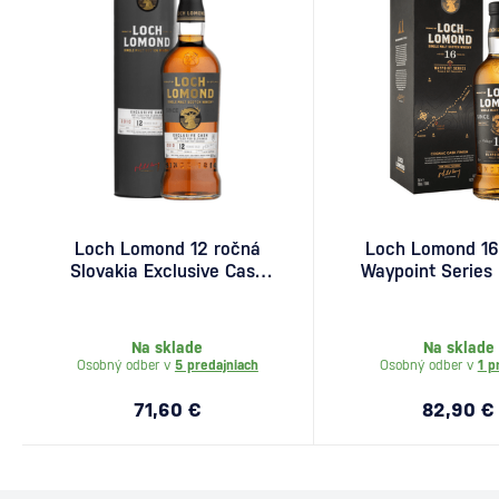
Loch Lomond 12 ročná
Loch Lomond 16
Slovakia Exclusive Cask
Waypoint Series 
Strength 0,7l
Falloch 0
Na sklade
Na sklade
Osobný odber v
5 predajniach
Osobný odber v
1 p
71,60 €
82,90 €