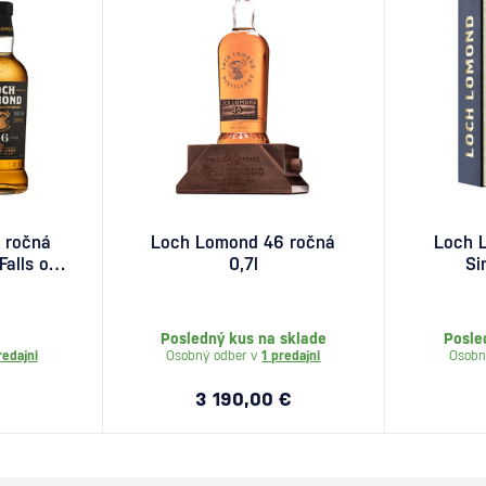
 ročná
Loch Lomond 46 ročná
Loch 
Falls of
0,7l
Si
,7l
Posledný kus na sklade
Posle
redajni
Osobný odber v
1 predajni
Osobn
3 190,00 €