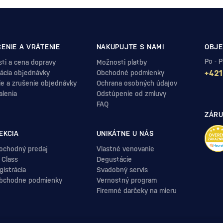
ENIE A VRÁTENIE
NAKUPUJTE S NAMI
OBJE
Po - 
ti a cena dopravy
Možnosti platby
ácia objednávky
Obchodné podmienky
+421
ie a zrušenie objednávky
Ochrana osobných údajov
alenia
Odstúpenie od zmluvy
FAQ
ZÁRU
EKCIA
UNIKÁTNE U NÁS
ochodný predaj
Vlastné venovanie
 Class
Degustácie
istrácia
Svadobný servis
bchodne podmienky
Vernostný program
Firemné darčeky na mieru