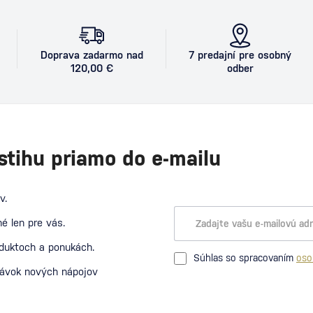
Doprava zadarmo nad
7 predajní pre osobný
120,00 €
odber
stihu priamo do e-mailu
v.
é len pre vás.
oduktoch a ponukách.
Súhlas so spracovaním
oso
návok nových nápojov