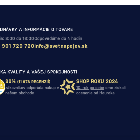
DNÁVKY A INFORMÁCIE O TOVARE
Pia: 8:00 do 16:00
Odpovedáme do 4 hodín
 901 720 720
info@svetnapojov.sk
KA KVALITY A VAŠEJ SPOKOJNOSTI
99%
SHOP ROKU 2024
(11 978 RECENZIÍ)
zákazníkov odporúča nákup v
10. rok po sebe
sme získali
našom obchode
ocenenie od Heureka