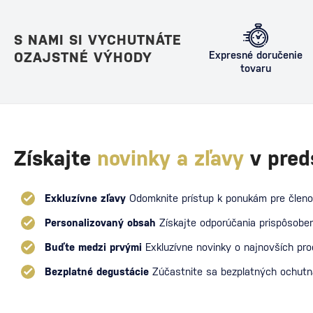
S NAMI SI VYCHUTNÁTE
OZAJSTNÉ VÝHODY
Expresné doručenie
tovaru
Získajte
novinky a zľavy
v pred
Exkluzívne zľavy
Odomknite prístup k ponukám pre členo
Personalizovaný obsah
Získajte odporúčania prispôsoben
Buďte medzi prvými
Exkluzívne novinky o najnovších pr
Bezplatné degustácie
Zúčastnite sa bezplatných ochut