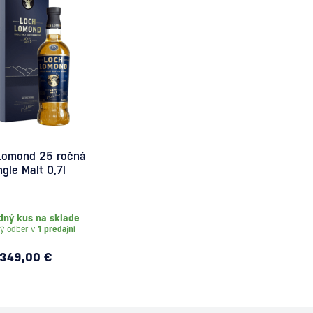
Lomond 25 ročná
ngle Malt 0,7l
dný kus na sklade
ý odber v
1 predajni
349,00 €