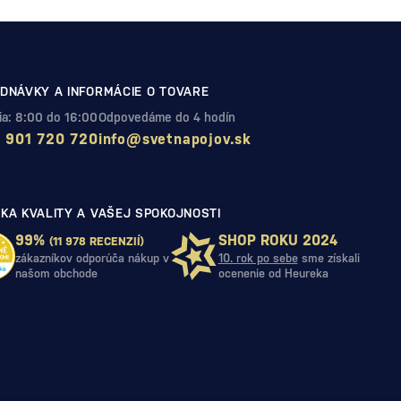
DNÁVKY A INFORMÁCIE O TOVARE
Pia: 8:00 do 16:00
Odpovedáme do 4 hodín
 901 720 720
info@svetnapojov.sk
KA KVALITY A VAŠEJ SPOKOJNOSTI
99%
SHOP ROKU 2024
(11 978 RECENZIÍ)
zákazníkov odporúča nákup v
10. rok po sebe
sme získali
našom obchode
ocenenie od Heureka