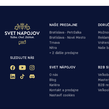
NAŠE PREDAJNE
DORUČ
Bratislava - Petržalka
Možnos
Bratislava - Nové Mesto
Reklam
Trnava
Vráten
Nitra
Naše b
+ 2 ďalšie predajne
SLEDUJTE NÁS
SVET NÁPOJOV
B2B S
O nás
Veľkob
Blog
Master
Kariéra
B2B reg
Kontakt a predajne
Veľkoo
Nastaviť cookies