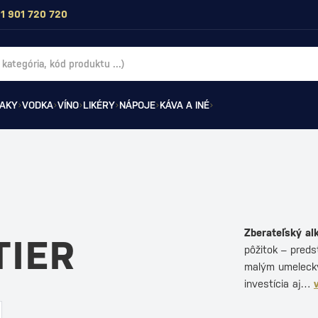
1 901 720 720
AKY
VODKA
VÍNO
LIKÉRY
NÁPOJE
KÁVA A INÉ
Zberateľský al
TIER
pôžitok – preds
malým umeleckým
investícia aj…