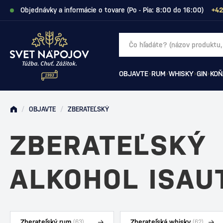
Objednávky a informácie o tovare (Po - Pia: 8:00 do 16:00)
+42
OBJAVTE
RUM
WHISKY
GIN
KOŇ
/
OBJAVTE
/
ZBERATEĽSKÝ
ZBERATEĽSKÝ
ALKOHOL ISAU
Zberateľský rum
Zberateľská whisky
(63)
(62)