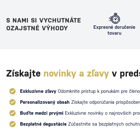
S NAMI SI VYCHUTNÁTE
OZAJSTNÉ VÝHODY
Expresné doručenie
tovaru
Získajte
novinky a zľavy
v pred
Exkluzívne zľavy
Odomknite prístup k ponukám pre členo
Personalizovaný obsah
Získajte odporúčania prispôsoben
Buďte medzi prvými
Exkluzívne novinky o najnovších pr
Bezplatné degustácie
Zúčastnite sa bezplatných ochut