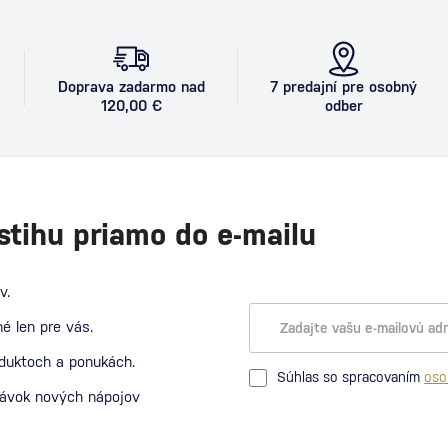
Doprava zadarmo nad
7 predajní pre osobný
120,00 €
odber
stihu priamo do e-mailu
v.
é len pre vás.
oduktoch a ponukách.
Súhlas so spracovaním
oso
návok nových nápojov