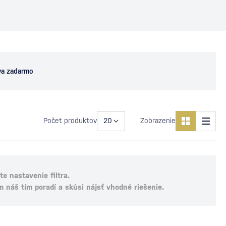
va zadarmo
Počet produktov
Zobrazenie
e nastavenie filtra.
m náš tím poradí a skúsi nájsť vhodné riešenie.