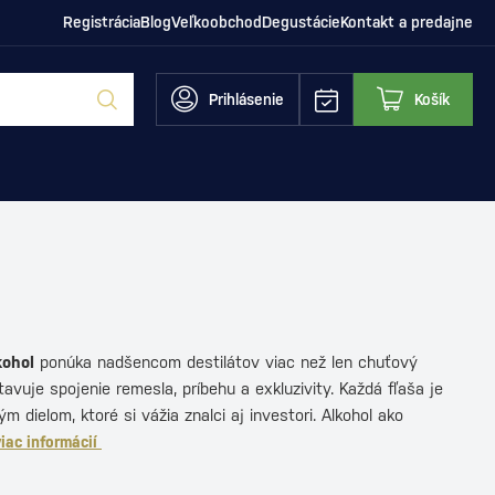
Registrácia
Blog
Veľkoobchod
Degustácie
Kontakt a predajne
Prihlásenie
Košík
kohol
ponúka nadšencom destilátov viac než len chuťový
tavuje spojenie remesla, príbehu a exkluzivity. Každá fľaša je
 dielom, ktoré si vážia znalci aj investori. Alkohol ako
viac informácií