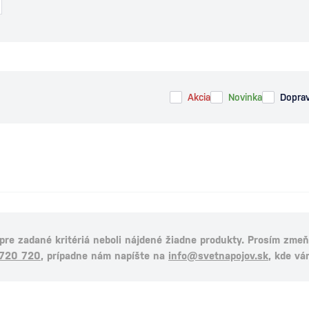
Akcia
Novinka
Dopra
 pre zadané kritériá neboli nájdené žiadne produkty. Prosím zmeňt
 720 720
, prípadne nám napíšte na
info@svetnapojov.sk
, kde vá