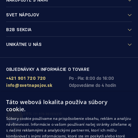
NAKUPUJTE S NAMI
SVET NÁPOJOV
B2B SEKCIA
UNIKÁTNE U NÁS
OBJEDNÁVKY A INFORMÁCIE O TOVARE
+421 901 720 720
Po - Pia: 8:00 do 16:00
info@svetnapojov.sk
Odpovedáme do 4 hodín
Táto webová lokalita používa súbory
ZÁRUKA KVALITY A VAŠEJ SPOKOJNOSTI
cookie.
99%
(11 978 RECENZIÍ)
Súbory cookie používame na prispôsobenie obsahu, reklám a analýzu
zákazníkov odporúča nákup v našom obchode
návštevnosti. Informácie o vašom používaní našej stránky zdieľame aj
s našimi reklamnými a analytickými partnermi, ktorí ich môžu
SHOP ROKU 2024
kombinovať s inými informáciami, ktoré ste im poskytli alebo ktoré
10. rok po sebe
sme získali ocenenie od Heureka