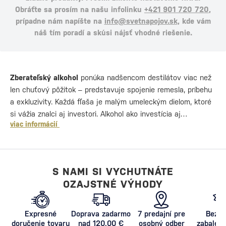
Obráťte sa prosím na našu infolinku
+421 901 720 720
,
prípadne nám napíšte na
info@svetnapojov.sk
, kde vám
náš tím poradí a skúsi nájsť vhodné riešenie.
Zberateľský alkohol
ponúka nadšencom destilátov viac než
len chuťový pôžitok – predstavuje spojenie remesla, príbehu
a exkluzivity. Každá fľaša je malým umeleckým dielom, ktoré
si vážia znalci aj investori. Alkohol ako investícia aj…
viac informácií
S NAMI SI VYCHUTNÁTE
OZAJSTNÉ VÝHODY
Expresné
Doprava zadarmo
7 predajní pre
Bezpe
doručenie tovaru
nad 120,00 €
osobný odber
zabalený