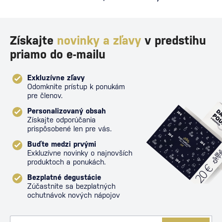
proti poš
Získajte
novinky a zľavy
v predstihu
priamo do e-mailu
Exkluzívne zľavy
Odomknite prístup k ponukám
pre členov.
Personalizovaný obsah
Získajte odporúčania
prispôsobené len pre vás.
Buďte medzi prvými
Exkluzívne novinky o najnovších
produktoch a ponukách.
Bezplatné degustácie
Zúčastnite sa bezplatných
ochutnávok nových nápojov