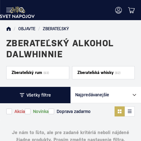
/
OBJAVTE
/
ZBERATEĽSKÝ
ZBERATEĽSKÝ ALKOHOL
DALWHINNIE
Zberateľský rum
Zberateľská whisky
(63)
(62)
Všetky filtre
Akcia
Novinka
Doprava zadarmo
Je nám to ľúto, ale pre zadané kritériá neboli nájdené
žiadne produkty. Prosím zmeňte nastavenie filtra.