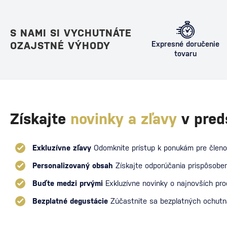
S NAMI SI VYCHUTNÁTE
OZAJSTNÉ VÝHODY
Expresné doručenie
tovaru
Získajte
novinky a zľavy
v pred
Exkluzívne zľavy
Odomknite prístup k ponukám pre členo
Personalizovaný obsah
Získajte odporúčania prispôsoben
Buďte medzi prvými
Exkluzívne novinky o najnovších pr
Bezplatné degustácie
Zúčastnite sa bezplatných ochut