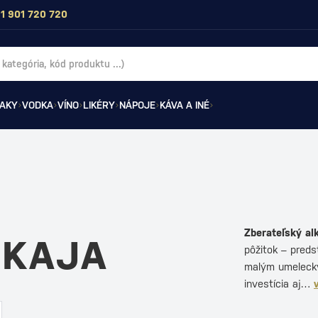
1 901 720 720
AKY
VODKA
VÍNO
LIKÉRY
NÁPOJE
KÁVA A INÉ
Zberateľský al
SKAJA
pôžitok – preds
malým umeleckým
investícia aj…