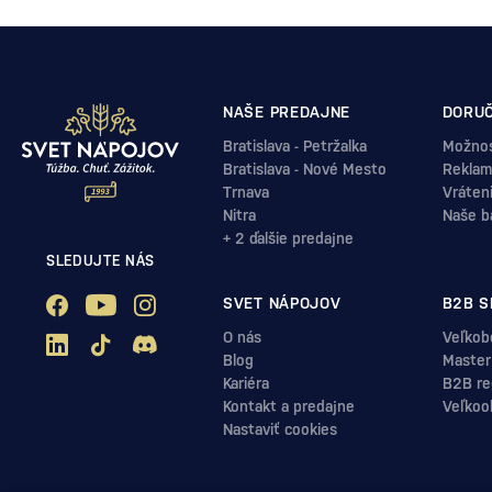
NAŠE PREDAJNE
DORUČ
Bratislava - Petržalka
Možnos
Bratislava - Nové Mesto
Reklam
Trnava
Vráten
Nitra
Naše b
+ 2 ďalšie predajne
SLEDUJTE NÁS
SVET NÁPOJOV
B2B S
O nás
Veľkob
Blog
Master
Kariéra
B2B reg
Kontakt a predajne
Veľkoo
Nastaviť cookies