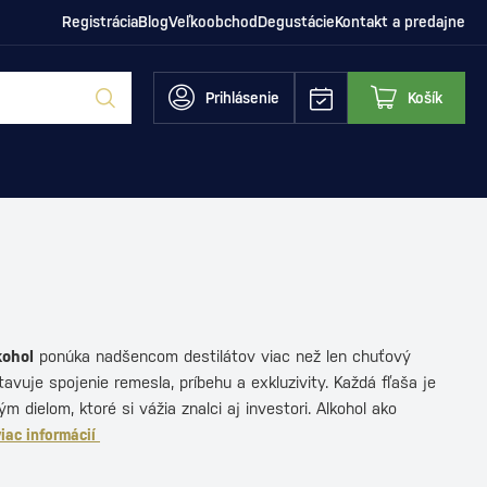
Registrácia
Blog
Veľkoobchod
Degustácie
Kontakt a predajne
Prihlásenie
Košík
kohol
ponúka nadšencom destilátov viac než len chuťový
tavuje spojenie remesla, príbehu a exkluzivity. Každá fľaša je
 dielom, ktoré si vážia znalci aj investori. Alkohol ako
viac informácií