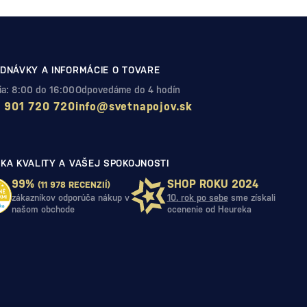
DNÁVKY A INFORMÁCIE O TOVARE
Pia: 8:00 do 16:00
Odpovedáme do 4 hodín
 901 720 720
info@svetnapojov.sk
KA KVALITY A VAŠEJ SPOKOJNOSTI
99%
SHOP ROKU 2024
(11 978 RECENZIÍ)
zákazníkov odporúča nákup v
10. rok po sebe
sme získali
našom obchode
ocenenie od Heureka