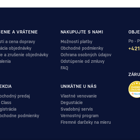
ENIE A VRÁTENIE
NAKUPUJTE S NAMI
OBJE
Po - 
ti a cena dopravy
Možnosti platby
ácia objednávky
Obchodné podmienky
+421
ie a zrušenie objednávky
Ochrana osobných údajov
alenia
Odstúpenie od zmluvy
FAQ
ZÁRU
EKCIA
UNIKÁTNE U NÁS
ochodný predaj
Vlastné venovanie
 Class
Degustácie
istrácia
Svadobný servis
bchodne podmienky
Vernostný program
Firemné darčeky na mieru