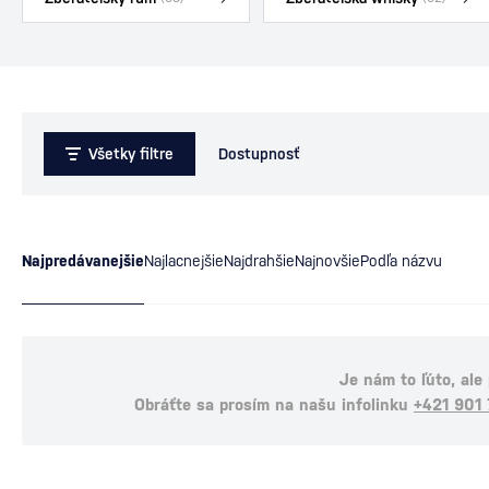
Všetky filtre
Dostupnosť
Najpredávanejšie
Najlacnejšie
Najdrahšie
Najnovšie
Podľa názvu
Je nám to ľúto, ale
Obráťte sa prosím na našu infolinku
+421 901