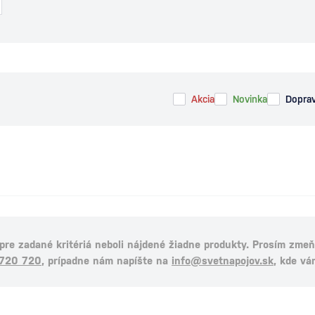
Akcia
Novinka
Dopra
 pre zadané kritériá neboli nájdené žiadne produkty. Prosím zmeňt
 720 720
, prípadne nám napíšte na
info@svetnapojov.sk
, kde vá