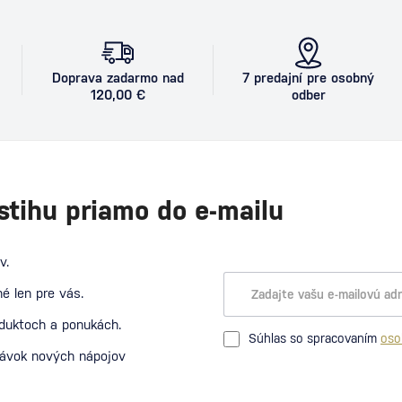
Doprava zadarmo nad
7 predajní pre osobný
120,00 €
odber
stihu priamo do e-mailu
v.
é len pre vás.
oduktoch a ponukách.
Súhlas so spracovaním
oso
návok nových nápojov