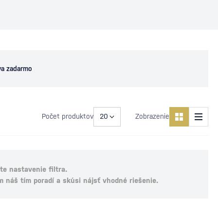
va zadarmo
Počet produktov
Zobrazenie
e nastavenie filtra.
m náš tím poradí a skúsi nájsť vhodné riešenie.