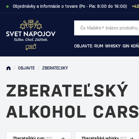
Objednávky a informácie o tovare (Po - Pia: 8:00 do 16:00)
+42
OBJAVTE
RUM
WHISKY
GIN
KOŇ
/
OBJAVTE
/
ZBERATEĽSKÝ
ZBERATEĽSKÝ
ALKOHOL CAR
Zberateľský rum
Zberateľská whisky
(63)
(62)