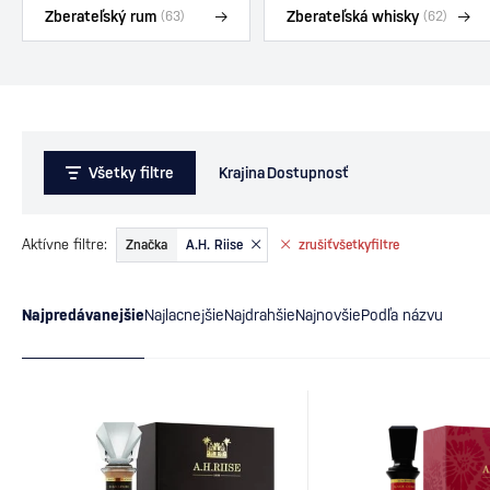
Zberateľský rum
Zberateľská whisky
(63)
(62)
Všetky filtre
Krajina
Dostupnosť
Aktívne filtre:
Značka
A.H. Riise
zrušiť
všetky
filtre
Najpredávanejšie
Najlacnejšie
Najdrahšie
Najnovšie
Podľa názvu