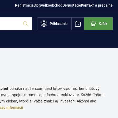
Registrácia
Blog
Veľkoobchod
Degustácie
Kontakt a predajne
Prihlásenie
Košík
kohol
ponúka nadšencom destilátov viac než len chuťový
tavuje spojenie remesla, príbehu a exkluzivity. Každá fľaša je
 dielom, ktoré si vážia znalci aj investori. Alkohol ako
viac informácií