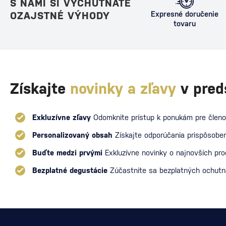
S NAMI SI VYCHUTNÁTE
OZAJSTNÉ VÝHODY
Expresné doručenie
tovaru
Získajte
novinky a zľavy
v pred
Exkluzívne zľavy
Odomknite prístup k ponukám pre členo
Personalizovaný obsah
Získajte odporúčania prispôsoben
Buďte medzi prvými
Exkluzívne novinky o najnovších pr
Bezplatné degustácie
Zúčastnite sa bezplatných ochut