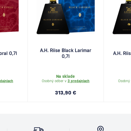
A.H. Riise Black Larimar
oral 0,7l
A.H. Rii
0,7l
Na sklade
dajniach
Osobný odber v
3 predajniach
Osobný 
313,90 €