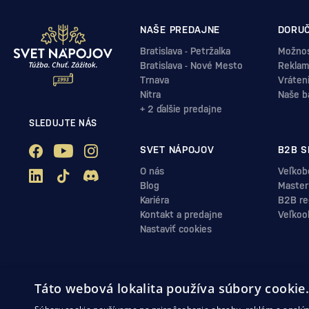
NAŠE PREDAJNE
DORUČ
Bratislava - Petržalka
Možnos
Bratislava - Nové Mesto
Reklam
Trnava
Vráten
Nitra
Naše b
+ 2 ďalšie predajne
SLEDUJTE NÁS
SVET NÁPOJOV
B2B S
O nás
Veľkob
Blog
Master
Kariéra
B2B reg
Kontakt a predajne
Veľkoo
Nastaviť cookies
Táto webová lokalita používa súbory cookie