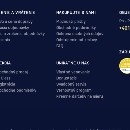
ENIE A VRÁTENIE
NAKUPUJTE S NAMI
OBJE
Po - 
ti a cena dopravy
Možnosti platby
ácia objednávky
Obchodné podmienky
+421
ie a zrušenie objednávky
Ochrana osobných údajov
alenia
Odstúpenie od zmluvy
FAQ
ZÁRU
EKCIA
UNIKÁTNE U NÁS
ochodný predaj
Vlastné venovanie
 Class
Degustácie
istrácia
Svadobný servis
bchodne podmienky
Vernostný program
Firemné darčeky na mieru
.