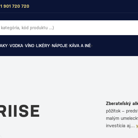
1 901 720 720
AKY
VODKA
VÍNO
LIKÉRY
NÁPOJE
KÁVA A INÉ
Zberateľský al
RIISE
pôžitok – preds
malým umeleckým
investícia aj…