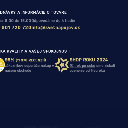
DNÁVKY A INFORMÁCIE O TOVARE
Pia: 8:00 do 16:00
Odpovedáme do 4 hodín
 901 720 720
info@svetnapojov.sk
KA KVALITY A VAŠEJ SPOKOJNOSTI
99%
SHOP ROKU 2024
(11 978 RECENZIÍ)
zákazníkov odporúča nákup v
10. rok po sebe
sme získali
našom obchode
ocenenie od Heureka