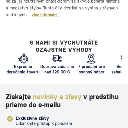
no za jej neutrálnym charakterom sa skrýva bohatá história
a množstvo štýlov. Tento číry destilát sa vyrába z rôznych
rastlinných…
viac informácií
S NAMI SI VYCHUTNÁTE
OZAJSTNÉ VÝHODY
Expresné
Doprava zadarmo
7 predajní pre
Bezpe
doručenie tovaru
nad 120,00 €
osobný odber
zabalený
proti poš
Získajte
novinky a zľavy
v predstihu
priamo do e-mailu
Exkluzívne zľavy
Odomknite prístup k ponukám