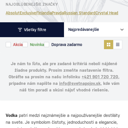
NAJOBLÚBENEJŠIE ZNAČKY
Absolut
Exclusive
Finlandia
Pravda
Russian Standard
Crystal Head
Všetky filtre
Akcia
Novinka
Doprava zadarmo
Je nám to ľúto, ale pre zadané kritériá neboli nájdené
žiadne produkty. Prosím zmeňte nastavenie filtra.
Obráťte sa prosím na našu infolinku
+421 901 720 720
,
prípadne nám napíšte na
info@svetnapojov.sk
, kde vám
náš tím poradí a skúsi nájsť vhodné riešenie.
Vodka
patrí medzi najznámejšie a najpoužívanejšie destiláty
na svete. Je symbolom čistoty, jednoduchosti a elegancie,