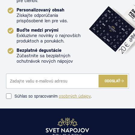
pre členov.
Personalizovaný obsah
Získajte odporúčania
prispôsobené len pre vás.
Buďte medzi prvými
Exkluzívne novinky o najnovších
produktoch a ponukách.
Bezplatné degustácie
Zúčastnite sa bezplatných
ochutnávok nových nápojov
ODOSLAŤ
Súhlas so spracovaním
osobných údajov
.