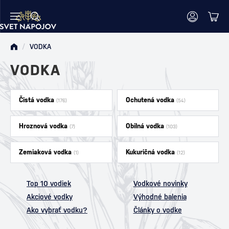
/
VODKA
VODKA
Čistá vodka
Ochutená vodka
(176)
(54)
Hroznová vodka
Obilná vodka
(7)
(103)
Zemiaková vodka
Kukuričná vodka
(1)
(12)
Top 10 vodiek
Vodkové novinky
Akciové vodky
Výhodné balenia
Ako vybrať vodku?
Články o vodke