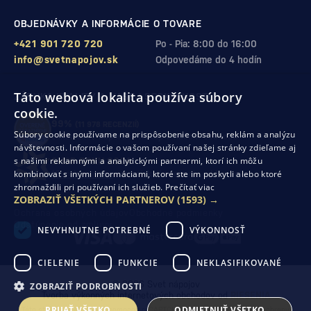
OBJEDNÁVKY A INFORMÁCIE O TOVARE
+421 901 720 720
Po - Pia: 8:00 do 16:00
info@svetnapojov.sk
Odpovedáme do 4 hodín
Táto webová lokalita používa súbory
ZÁRUKA KVALITY A VAŠEJ SPOKOJNOSTI
cookie.
99%
(11 978 RECENZIÍ)
Súbory cookie používame na prispôsobenie obsahu, reklám a analýzu
zákazníkov odporúča nákup v našom obchode
návštevnosti. Informácie o vašom používaní našej stránky zdieľame aj
s našimi reklamnými a analytickými partnermi, ktorí ich môžu
SHOP ROKU 2024
kombinovať s inými informáciami, ktoré ste im poskytli alebo ktoré
10. rok po sebe
sme získali ocenenie od Heureka
zhromaždili pri používaní ich služieb.
Prečítať viac
ZOBRAZIŤ VŠETKÝCH PARTNEROV
(1593) →
Ochrana osobných údajov
Obchodné podmienky
Odstúpenie od zmluvy
NEVYHNUTNE POTREBNÉ
VÝKONNOSŤ
CIELENIE
FUNKCIE
NEKLASIFIKOVANÉ
© 2026 Svet nápojov
ZOBRAZIŤ PODROBNOSTI
Tvorba výkonných internetových obchodov od
RIESENIA
PRIJAŤ VŠETKO
ODMIETNUŤ VŠETKO
Táto stránka je chránená pomocou reCAPTCHA a uplatňujú sa
Pravidlá ochrany