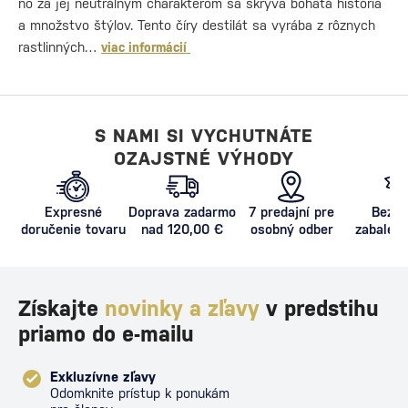
no za jej neutrálnym charakterom sa skrýva bohatá história
a množstvo štýlov. Tento číry destilát sa vyrába z rôznych
rastlinných…
viac informácií
S NAMI SI VYCHUTNÁTE
OZAJSTNÉ VÝHODY
Expresné
Doprava zadarmo
7 predajní pre
Bezpe
doručenie tovaru
nad 120,00 €
osobný odber
zabalený
proti poš
Získajte
novinky a zľavy
v predstihu
priamo do e-mailu
Exkluzívne zľavy
Odomknite prístup k ponukám