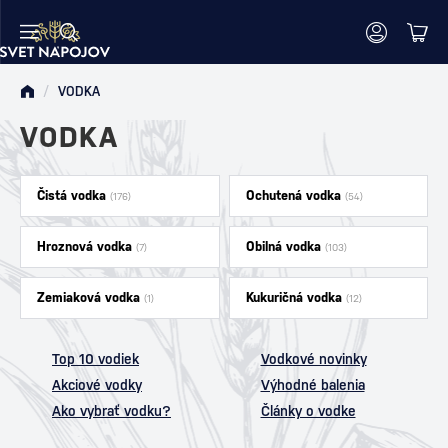
/
VODKA
VODKA
Čistá vodka
Ochutená vodka
(176)
(54)
Hroznová vodka
Obilná vodka
(7)
(103)
Zemiaková vodka
Kukuričná vodka
(1)
(12)
Top 10 vodiek
Vodkové novinky
Akciové vodky
Výhodné balenia
Ako vybrať vodku?
Články o vodke