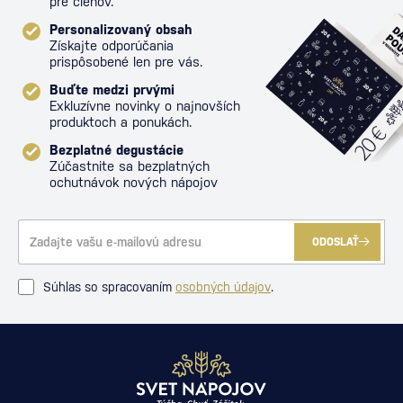
pre členov.
Personalizovaný obsah
Získajte odporúčania
prispôsobené len pre vás.
Buďte medzi prvými
Exkluzívne novinky o najnovších
produktoch a ponukách.
Bezplatné degustácie
Zúčastnite sa bezplatných
ochutnávok nových nápojov
ODOSLAŤ
Súhlas so spracovaním
osobných údajov
.