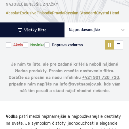
NAJOBLÚBENEJŠIE ZNAČKY
Absolut
Exclusive
Finlandia
Pravda
Russian Standard
Crystal Head
Všetky filtre
Akcia
Novinka
Doprava zadarmo
Je nám to ľúto, ale pre zadané kritériá neboli nájdené
žiadne produkty. Prosím zmeňte nastavenie filtra.
Obráťte sa prosím na našu infolinku
+421 901 720 720
,
prípadne nám napíšte na
info@svetnapojov.sk
, kde vám
náš tím poradí a skúsi nájsť vhodné riešenie.
Vodka
patrí medzi najznámejšie a najpoužívanejšie destiláty
na svete. Je symbolom čistoty, jednoduchosti a elegancie,