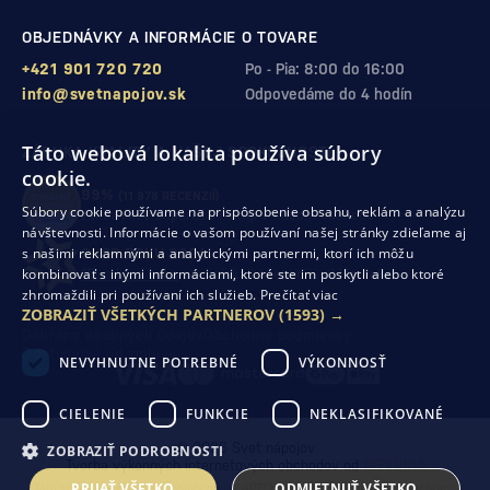
OBJEDNÁVKY A INFORMÁCIE O TOVARE
+421 901 720 720
Po - Pia: 8:00 do 16:00
info@svetnapojov.sk
Odpovedáme do 4 hodín
Táto webová lokalita používa súbory
ZÁRUKA KVALITY A VAŠEJ SPOKOJNOSTI
cookie.
99%
(11 978 RECENZIÍ)
Súbory cookie používame na prispôsobenie obsahu, reklám a analýzu
zákazníkov odporúča nákup v našom obchode
návštevnosti. Informácie o vašom používaní našej stránky zdieľame aj
s našimi reklamnými a analytickými partnermi, ktorí ich môžu
SHOP ROKU 2024
kombinovať s inými informáciami, ktoré ste im poskytli alebo ktoré
10. rok po sebe
sme získali ocenenie od Heureka
zhromaždili pri používaní ich služieb.
Prečítať viac
ZOBRAZIŤ VŠETKÝCH PARTNEROV
(1593) →
Ochrana osobných údajov
Obchodné podmienky
Odstúpenie od zmluvy
NEVYHNUTNE POTREBNÉ
VÝKONNOSŤ
CIELENIE
FUNKCIE
NEKLASIFIKOVANÉ
© 2026 Svet nápojov
ZOBRAZIŤ PODROBNOSTI
Tvorba výkonných internetových obchodov od
RIESENIA
PRIJAŤ VŠETKO
ODMIETNUŤ VŠETKO
Táto stránka je chránená pomocou reCAPTCHA a uplatňujú sa
Pravidlá ochrany