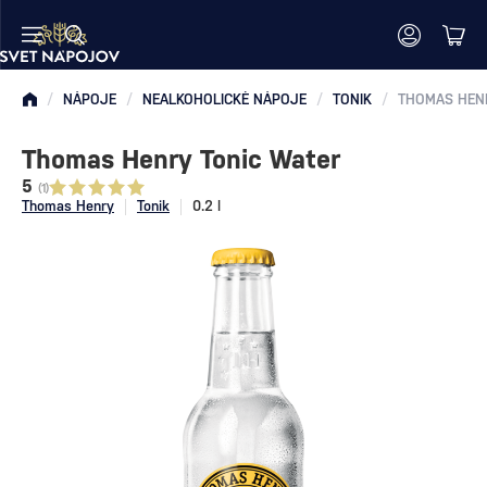
/
NÁPOJE
/
NEALKOHOLICKÉ NÁPOJE
/
TONIK
/
THOMAS HEN
Thomas Henry Tonic Water
5
(1)
Thomas Henry
Tonik
0.2 l