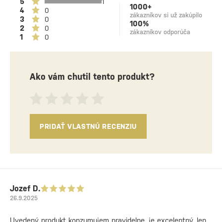
5
1
1000+
4
0
zákazníkov si už zakúpilo
3
0
100%
2
0
zákazníkov odporúča
1
0
Ako vám chutil tento produkt?
PRIDAŤ VLASTNÚ RECENZIU
Jozef D.
26.9.2025
Uvedený produkt konzumujem pravidelne, je excelentný, len