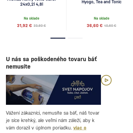
Hyogo, Tea and Tonic
24x0,2l 4,8l
Na sklade
Na sklade
31,92 €
36,60 €
33,60 €
40,60 €
U nás sa poškodeného tovaru báť
nemusíte
Vážení zákazníci, nemusíte sa báť, náš tovar
je síce krehký, ale veľmi nám záleží, aby k
vám dorazil v úplnom poriadku.
viac o