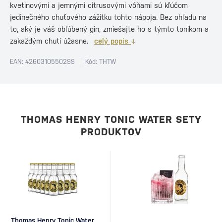
kvetinovými a jemnými citrusovými vôňami sú kľúčom
jedinečného chuťového zážitku tohto nápoja. Bez ohľadu na
to, aký je váš obľúbený gin, zmiešajte ho s týmto tonikom a
zakaždým chutí úžasne.
celý popis
EAN: 4260310550299
Kód: THTW
THOMAS HENRY TONIC WATER SETY
PRODUKTOV
Thomas Henry Tonic Water