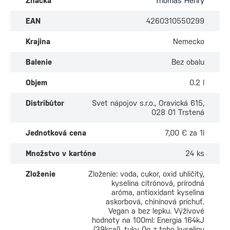
Značka
Thomas Henry
EAN
4260310550299
Krajina
Nemecko
Balenie
Bez obalu
Objem
0.2 l
Distribútor
Svet nápojov s.r.o., Oravická 615,
028 01 Trstená
Jednotková cena
7,00 € za 1l
Množstvo v kartóne
24 ks
Zloženie
Zloženie: voda, cukor, oxid uhličitý,
kyselina citrónová, prírodná
aróma, antioxidant kyselina
askorbová, chinínová príchuť.
Vegan a bez lepku. Výživové
hodnoty na 100ml: Energia 164kJ
(39kcal), tuky 0g z toho kyseliny