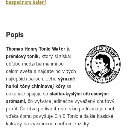
bezpečnom balení
Popis
Thomas Henry Tonic Water
je
prémiový tonik,
ktorý si získal
obľubu medzi barmanmi po
celom svete a nájdete ho v tých
najlepších baroch. Jeho
výrazné
horké tóny chinínovej kôry
sa
dokonale spájajú so
sladko-kyslými citrusovými
arómami,
čo vytvára jedinečne vyvážený chuťový
profil. Čerstvá perlivosť ešte viac podčiarkuje chuť,
vďaka čomu povyšuje Gin & Tonic a ďalšie klasické
koktaily na výnimočné chuťové zážitky.