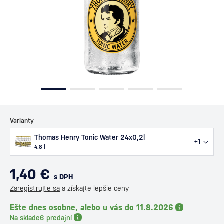
Varianty
Thomas Henry Tonic Water 24x0,2l
+1
4.8 l
1,40 €
s DPH
Zaregistrujte sa
a získajte lepšie ceny
Ešte dnes osobne, alebo u vás do 11.8.2026
Na sklade
6 predajní