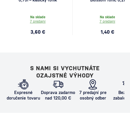
0,75l – klasický tonik
Blossom Tonic 0,2l
Na sklade
Na sklade
7 predajní
7 predajní
3,60 €
1,40 €
S NAMI SI VYCHUTNÁTE
OZAJSTNÉ VÝHODY
Expresné
Doprava zadarmo
7 predajní pre
Bezpe
doručenie tovaru
nad 120,00 €
osobný odber
zabalený
proti poš