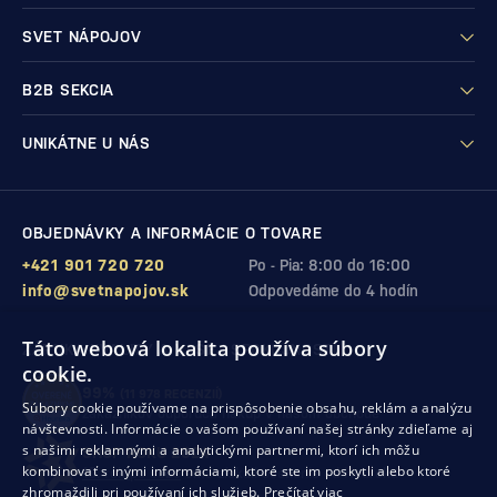
SVET NÁPOJOV
B2B SEKCIA
UNIKÁTNE U NÁS
OBJEDNÁVKY A INFORMÁCIE O TOVARE
+421 901 720 720
Po - Pia: 8:00 do 16:00
info@svetnapojov.sk
Odpovedáme do 4 hodín
Táto webová lokalita používa súbory
ZÁRUKA KVALITY A VAŠEJ SPOKOJNOSTI
cookie.
99%
(11 978 RECENZIÍ)
Súbory cookie používame na prispôsobenie obsahu, reklám a analýzu
zákazníkov odporúča nákup v našom obchode
návštevnosti. Informácie o vašom používaní našej stránky zdieľame aj
s našimi reklamnými a analytickými partnermi, ktorí ich môžu
SHOP ROKU 2024
kombinovať s inými informáciami, ktoré ste im poskytli alebo ktoré
10. rok po sebe
sme získali ocenenie od Heureka
zhromaždili pri používaní ich služieb.
Prečítať viac