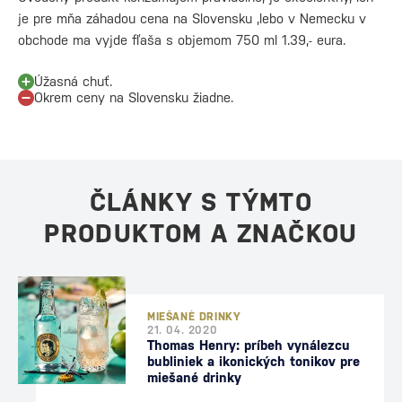
je pre mňa záhadou cena na Slovensku ,lebo v Nemecku v
obchode ma vyjde fľaša s objemom 750 ml 1.39,- eura.
Úžasná chuť.
Okrem ceny na Slovensku žiadne.
ČLÁNKY S TÝMTO
PRODUKTOM A ZNAČKOU
MIEŠANÉ DRINKY
21. 04. 2020
Thomas Henry: príbeh vynálezcu
bubliniek a ikonických tonikov pre
miešané drinky