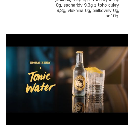
0g, sacharidy 9,3g z toho cukry
9,3g, vláknina 0g, bielkoviny 0g,
soľ 0g.