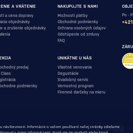
ENIE A VRÁTENIE
NAKUPUJTE S NAMI
OBJE
Po - 
ti a cena dopravy
Možnosti platby
ácia objednávky
Obchodné podmienky
+421
ie a zrušenie objednávky
Ochrana osobných údajov
alenia
Odstúpenie od zmluvy
FAQ
ZÁRU
EKCIA
UNIKÁTNE U NÁS
ochodný predaj
Vlastné venovanie
 Class
Degustácie
istrácia
Svadobný servis
bchodne podmienky
Vernostný program
Firemné darčeky na mieru
.
 návštevnosti. Informácie o vašom používaní našej stránky zdieľame
uvy
binovať s inými informáciami, ktoré ste im poskytli alebo ktoré