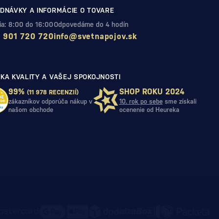
DNÁVKY A INFORMÁCIE O TOVARE
Pia: 8:00 do 16:00
Odpovedáme do 4 hodín
 901 720 720
info@svetnapojov.sk
KA KVALITY A VAŠEJ SPOKOJNOSTI
99%
SHOP ROKU 2024
(11 978 RECENZIÍ)
zákazníkov odporúča nákup v
10. rok po sebe
sme získali
našom obchode
ocenenie od Heureka