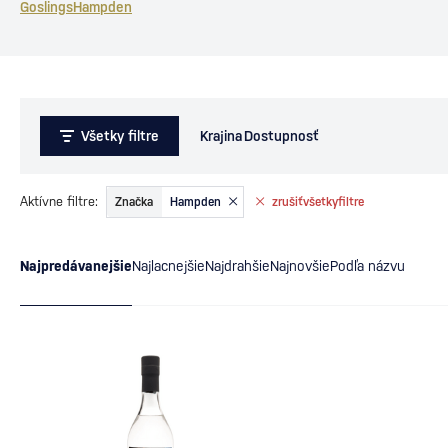
Goslings
Hampden
Všetky filtre
Krajina
Dostupnosť
Aktívne filtre:
Značka
Hampden
zrušiť
všetky
filtre
Najpredávanejšie
Najlacnejšie
Najdrahšie
Najnovšie
Podľa názvu