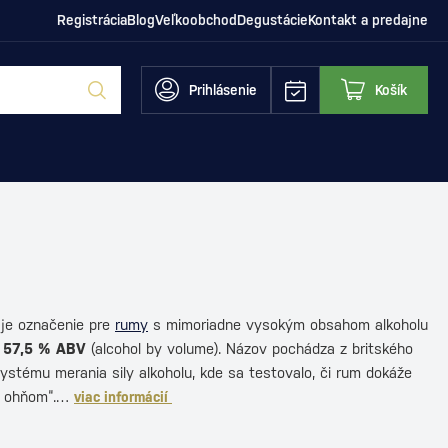
Registrácia
Blog
Veľkoobchod
Degustácie
Kontakt a predajne
Prihlásenie
Košík
je označenie pre
rumy
s mimoriadne vysokým obsahom alkoholu
 57,5 % ABV
(alcohol by volume). Názov pochádza z britského
stému merania sily alkoholu, kde sa testovalo, či rum dokáže
u ohňom“.…
viac informácií