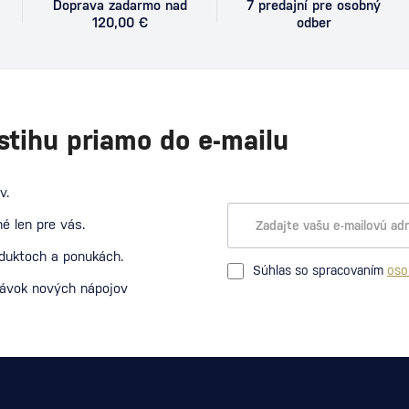
Doprava zadarmo nad
7 predajní pre osobný
120,00 €
odber
stihu priamo do e-mailu
v.
é len pre vás.
oduktoch a ponukách.
Súhlas so spracovaním
oso
návok nových nápojov