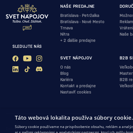
NAŠE PREDAJNE
DORUČ
Bratislava - Petržalka
Možnos
Bratislava - Nové Mesto
Reklam
Trnava
Vráten
Nitra
Naše b
+ 2 ďalšie predajne
SLEDUJTE NÁS
SVET NÁPOJOV
B2B S
O nás
Veľkob
Blog
Master
Kariéra
B2B reg
Kontakt a predajne
Veľkoo
Nastaviť cookies
Táto webová lokalita používa súbory cookie
Súbory cookie používame na prispôsobenie obsahu, reklám a analýzu
Ochrana osobných údajov
Obchodné podmienky
Odstúpenie od zml
aj s našimi reklamnými a analytickými partnermi, ktorí ich môžu kom