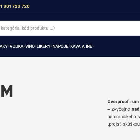
1 901 720 720
AKY
VODKA
VÍNO
LIKÉRY
NÁPOJE
KÁVA A INÉ
UM
Overproof rum
– zvyčajne
nad
námorníckeho sy
„prejsť skúško