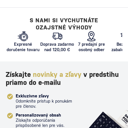
S NAMI SI VYCHUTNÁTE
OZAJSTNÉ VÝHODY
Expresné
Doprava zadarmo
7 predajní pre
Bezpe
doručenie tovaru
nad 120,00 €
osobný odber
zabalený
proti poš
Získajte
novinky a zľavy
v predstihu
priamo do e-mailu
Exkluzívne zľavy
Odomknite prístup k ponukám
pre členov.
Personalizovaný obsah
Získajte odporúčania
prispôsobené len pre vás.