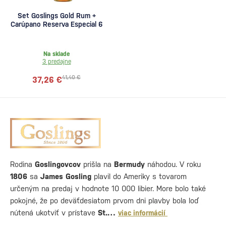
Set Goslings Gold Rum +
Carúpano Reserva Especial 6
Na sklade
3 predajne
41,40 €
37,26 €
Rodina
Goslingovcov
prišla na
Bermudy
náhodou. V roku
1806
sa
James Gosling
plavil do Ameriky s tovarom
určeným na predaj v hodnote 10 000 libier. More bolo také
pokojné, že po deväťdesiatom prvom dni plavby bola loď
nútená ukotviť v prístave
St.…
viac informácií