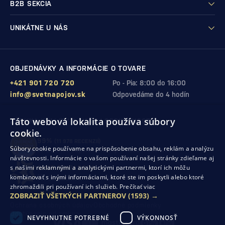
B2B SEKCIA
UNIKÁTNE U NÁS
OBJEDNÁVKY A INFORMÁCIE O TOVARE
+421 901 720 720
Po - Pia: 8:00 do 16:00
info@svetnapojov.sk
Odpovedáme do 4 hodín
Táto webová lokalita používa súbory
ZÁRUKA KVALITY A VAŠEJ SPOKOJNOSTI
cookie.
99%
(11 978 RECENZIÍ)
Súbory cookie používame na prispôsobenie obsahu, reklám a analýzu
zákazníkov odporúča nákup v našom obchode
návštevnosti. Informácie o vašom používaní našej stránky zdieľame aj
s našimi reklamnými a analytickými partnermi, ktorí ich môžu
SHOP ROKU 2024
kombinovať s inými informáciami, ktoré ste im poskytli alebo ktoré
10. rok po sebe
sme získali ocenenie od Heureka
zhromaždili pri používaní ich služieb.
Prečítať viac
ZOBRAZIŤ VŠETKÝCH PARTNEROV
(1593) →
Ochrana osobných údajov
Obchodné podmienky
Odstúpenie od zmluvy
NEVYHNUTNE POTREBNÉ
VÝKONNOSŤ