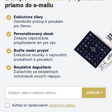
priamo do e-mailu
Exkluzívne zľavy
Odomknite prístup k ponukám
pre členov.
Personalizovaný obsah
Získajte odporúčania
prispôsobené len pre vás.
Buďte medzi prvými
Exkluzívne novinky o najnovších
produktoch a ponukách.
Bezplatné degustácie
Zúčastnite sa bezplatných
ochutnávok nových nápojov
ODOSLAŤ
Súhlas so spracovaním
osobných údajov
.