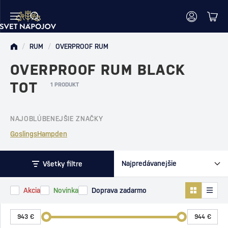
/
RUM
/
OVERPROOF RUM
OVERPROOF RUM BLACK
TOT
1 PRODUKT
NAJOBLÚBENEJŠIE ZNAČKY
Goslings
Hampden
Všetky filtre
Akcia
Novinka
Doprava zadarmo