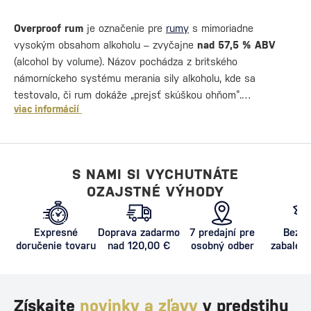
Overproof rum
je označenie pre
rumy
s mimoriadne
vysokým obsahom alkoholu – zvyčajne
nad 57,5 % ABV
(alcohol by volume). Názov pochádza z britského
námorníckeho systému merania sily alkoholu, kde sa
testovalo, či rum dokáže „prejsť skúškou ohňom“.…
viac informácií
S NAMI SI VYCHUTNÁTE
OZAJSTNÉ VÝHODY
Expresné
Doprava zadarmo
7 predajní pre
Bezpe
doručenie tovaru
nad 120,00 €
osobný odber
zabalený
proti poš
Získajte
novinky a zľavy
v predstihu