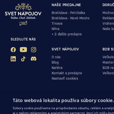
NAŠE PREDAJNE
DORUČ
Bratislava - Petržalka
Možnos
Bratislava - Nové Mesto
Reklam
Trnava
Vráten
Nitra
Naše b
+ 2 ďalšie predajne
SLEDUJTE NÁS
SVET NÁPOJOV
B2B S
O nás
Veľkob
Blog
Master
Kariéra
B2B reg
Kontakt a predajne
Veľkoo
Nastaviť cookies
Táto webová lokalita používa súbory cookie
Súbory cookie používame na prispôsobenie obsahu, reklám a analýzu
Ochrana osobných údajov
Obchodné podmienky
Odstúpenie od zml
aj s našimi reklamnými a analytickými partnermi, ktorí ich môžu kom