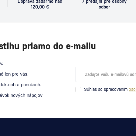
Doprava zadarmo nad
7 predajní pre osobný
120,00 €
odber
stihu priamo do e-mailu
v.
é len pre vás.
oduktoch a ponukách.
Súhlas so spracovaním
oso
návok nových nápojov