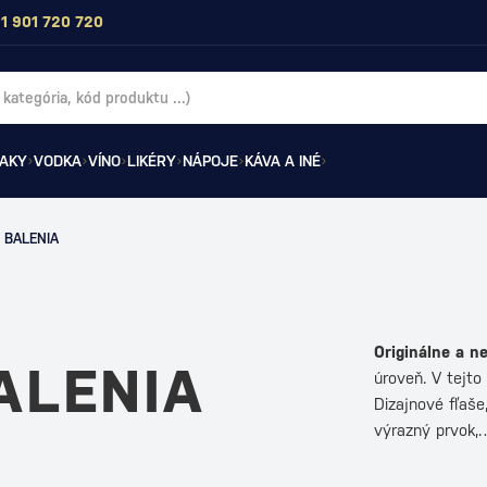
1 901 720 720
AKY
VODKA
VÍNO
LIKÉRY
NÁPOJE
KÁVA A INÉ
 BALENIA
Originálne a n
ALENIA
úroveň. V tejto 
Dizajnové fľaše
výrazný prvok