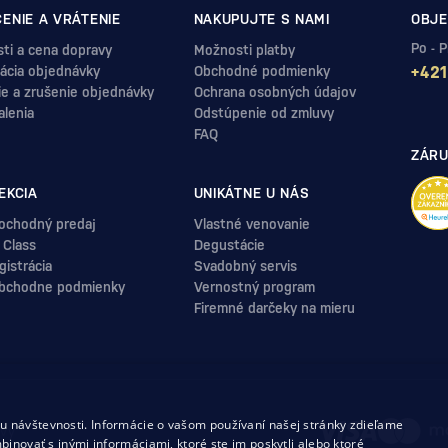
ENIE A VRÁTENIE
NAKUPUJTE S NAMI
OBJE
Po - 
ti a cena dopravy
Možnosti platby
ácia objednávky
Obchodné podmienky
+421
ie a zrušenie objednávky
Ochrana osobných údajov
alenia
Odstúpenie od zmluvy
FAQ
ZÁRU
EKCIA
UNIKÁTNE U NÁS
ochodný predaj
Vlastné venovanie
 Class
Degustácie
istrácia
Svadobný servis
bchodne podmienky
Vernostný program
Firemné darčeky na mieru
.
 návštevnosti. Informácie o vašom používaní našej stránky zdieľame
uvy
binovať s inými informáciami, ktoré ste im poskytli alebo ktoré