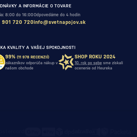
DNÁVKY A INFORMÁCIE O TOVARE
Pia: 8:00 do 16:00
Odpovedáme do 4 hodín
 901 720 720
info@svetnapojov.sk
KA KVALITY A VAŠEJ SPOKOJNOSTI
99%
SHOP ROKU 2024
(11 978 RECENZIÍ)
zákazníkov odporúča nákup v
10. rok po sebe
sme získali
našom obchode
ocenenie od Heureka