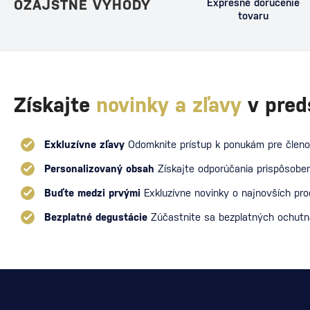
OZAJSTNÉ VÝHODY
Expresné doručenie
tovaru
Získajte
novinky a zľavy
v pred
Exkluzívne zľavy
Odomknite prístup k ponukám pre členo
Personalizovaný obsah
Získajte odporúčania prispôsoben
Buďte medzi prvými
Exkluzívne novinky o najnovších pr
Bezplatné degustácie
Zúčastnite sa bezplatných ochut