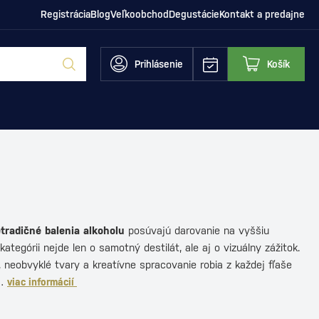
Registrácia
Blog
Veľkoobchod
Degustácie
Kontakt a predajne
Prihlásenie
Košík
etradičné balenia alkoholu
posúvajú darovanie na vyššiu
kategórii nejde len o samotný destilát, ale aj o vizuálny zážitok.
, neobvyklé tvary a kreatívne spracovanie robia z každej fľaše
,…
viac informácií