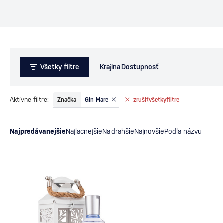
Všetky filtre
Krajina
Dostupnosť
Aktívne filtre:
Značka
Gin Mare
zrušiť
všetky
filtre
Najpredávanejšie
Najlacnejšie
Najdrahšie
Najnovšie
Podľa názvu