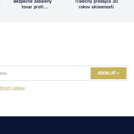
Bezpečne zabalený
Tradičný predajca 30
tovar proti
rokov skúseností
poškodeniu
ODOSLAŤ
bných údajov
.