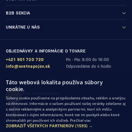
B2B SEKCIA
UNIKÁTNE U NÁS
OBJEDNÁVKY A INFORMÁCIE O TOVARE
+421 901 720 720
Po - Pia: 8:00 do 16:00
info@svetnapojov.sk
Odpovedáme do 4 hodín
Táto webová lokalita používa súbory
ZÁRUKA KVALITY A VAŠEJ SPOKOJNOSTI
cookie.
99%
(11 978 RECENZIÍ)
Súbory cookie používame na prispôsobenie obsahu, reklám a analýzu
zákazníkov odporúča nákup v našom obchode
návštevnosti. Informácie o vašom používaní našej stránky zdieľame aj
s našimi reklamnými a analytickými partnermi, ktorí ich môžu
SHOP ROKU 2024
kombinovať s inými informáciami, ktoré ste im poskytli alebo ktoré
10. rok po sebe
sme získali ocenenie od Heureka
zhromaždili pri používaní ich služieb.
Prečítať viac
ZOBRAZIŤ VŠETKÝCH PARTNEROV
(1593) →
Ochrana osobných údajov
Obchodné podmienky