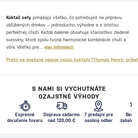
Koktail sety
prinášajú všetko, čo potrebuješ na prípravu
obľúbených drinkov – jednoducho, výhodne a s istotou
perfektnej chuti. Každé balenie obsahuje starostlivo zladené
suroviny, ktoré spolu tvoria harmonické kombinácie chutí a
vôní. Všetko pre…
viac informácií
Prečo sa miešané nápoje volajú koktaily?
Thomas Henry: príbeh
S NAMI SI VYCHUTNÁTE
OZAJSTNÉ VÝHODY
Expresné
Doprava zadarmo
7 predajní pre
Bezpe
doručenie tovaru
nad 120,00 €
osobný odber
zabalený
proti poš