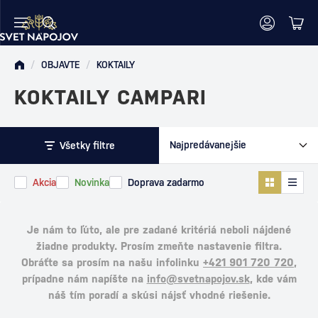
/
OBJAVTE
/
KOKTAILY
KOKTAILY CAMPARI
Všetky filtre
Akcia
Novinka
Doprava zadarmo
Je nám to ľúto, ale pre zadané kritériá neboli nájdené
žiadne produkty. Prosím zmeňte nastavenie filtra.
Obráťte sa prosím na našu infolinku
+421 901 720 720
,
prípadne nám napíšte na
info@svetnapojov.sk
, kde vám
náš tím poradí a skúsi nájsť vhodné riešenie.